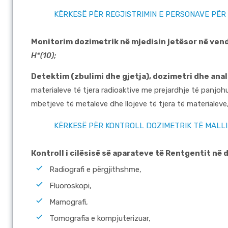
KËRKESË PËR REGJISTRIMIN E PERSONAVE PËR
Monitorim dozimetrik në mjedisin jetësor në ven
H*(10);
Detektim (zbulimi dhe gjetja), dozimetri dhe an
materialeve të tjera radioaktive me prejardhje të panjohu
mbetjeve të metaleve dhe llojeve të tjera të materialeve,
KËRKESË PËR KONTROLL DOZIMETRIK TË MALL
Коntroll i cilësisë së aparateve të Rentgentit në 
Radiografi e përgjithshme,
Fluoroskopi,
Mamografi,
Tomografia e kompjuterizuar,