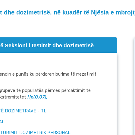
it dhe dozimetrisë, në kuadër të Njësia e mbrojt
në Seksioni i testimit dhe dozimetrisë
vendin e punës ku përdoren burime të rrezatimit
 grupeve të popullatës përmes përcaktimit të
kstremitetet
Hp(0,07);
Ë DOZIMETRAVE - TL
AL
ITORIMIT DOZIMETRIK PERSONAL