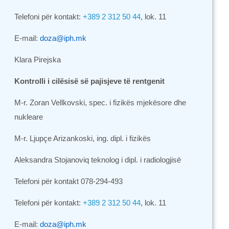
Telefoni për kontakt:
+389 2 312 50 44
,
lok
. 11
E-mail:
doza
@
iph
.
mk
Klara Pirejska
Kontrolli i cilësisë së pajisjeve të rentgenit
M-r. Zoran Vellkovski, spec. i fizikës mjekësore dhe
nukleare
M-r. Ljupçe Arizankoski, ing. dipl. i fizikës
Aleksandra Stojanoviq teknolog i dipl. i radiologjisë
Telefoni për kontakt
078-294-493
Telefoni për kontakt:
+389 2 312 50 44
,
lok
. 11
E
-
mail
:
doza
@
iph
.
mk