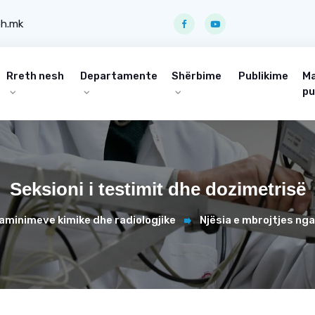
ph.mk
Rreth nesh
Departamente
Shërbime
Publikime
Ma
pu
Seksioni i testimit dhe dozimetrisë
aminimeve kimike dhe radiologjike
Njësia e mbrojtjes nga