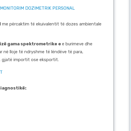
 MONITORIM DOZIMETRIK PERSONAL
d
me përcaktim të ekuivalentit të dozes ambientale
alizë gama spektrometrike e
e burimeve dhe
r në lloje të ndryshme të lëndëve të para,
 gjatë importit ose eksportit.
IT
diagnostikë:
: