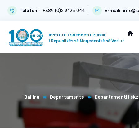
Telefoni:
+389 (0)2 3125 044
E-mail:
info@i
Instituti i Shëndetit Publik
i Republikës së Maqedonisë së Veriut
Ballina
Departamente
Departamenti i ekz