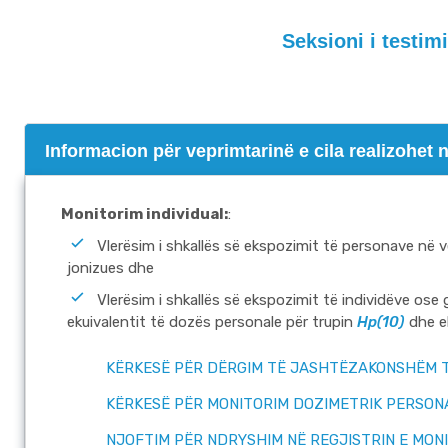
Seksioni i testim
Informacion për veprimtarinë e cila realizohet 
Monitorim individual:
:
Vlerësim i shkallës së ekspozimit të personave në 
jonizues dhe
Vlerësim i shkallës së ekspozimit të individëve ose
ekuivalentit të dozës personale për trupin
Hp(10)
dhe e
KËRKESË PËR DËRGIM TË JASHTËZAKONSHËM T
KËRKESË PËR MONITORIM DOZIMETRIK PERSON
NJOFTIM PËR NDRYSHIM NË REGJISTRIN E MON