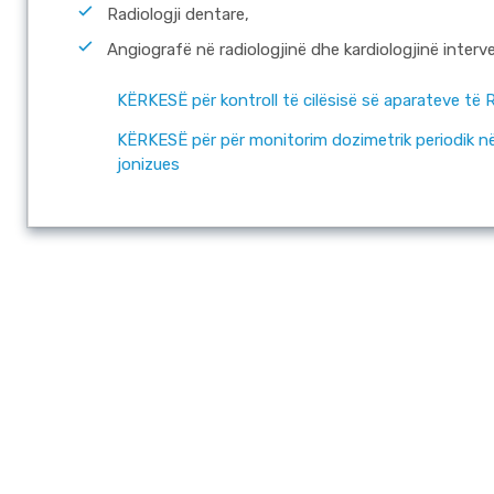
Radiologji dentare,
Angiografë në radiologjinë dhe kardiologjinë interv
KËRKESË për kontroll të cilësisë së aparateve të 
KËRKESË për për monitorim dozimetrik periodik n
jonizues