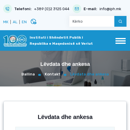
Telefoni:
+389 (0)2 3125 044
E-mail:
info@iph.mk
disabled_visible
МК
|
AL
|
EN
Instituti i Shëndetit Publik i
Republika e Maqedonisë së Veriut
Lëvdata dhe ankesa
Ballina
Kontakt
Lëvdata dhe ankesa
Lëvdata dhe ankesa