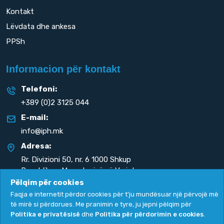
Kontakt
Lëvdata dhe ankesa
PPSh
Informacion për kontakt
Telefoni:
+389 (0)2 3125 044
E-mail:
info@iph.mk
Adresa:
Rr. Divizioni 50,
nr. 6 1000 Shkup
Republika e Maqedonisë së Veriut
Pëlqim për cookies
Faqja e internetit përdor cookies për t'ju mundësuar një përvojë më
të mirë si përdorues. Me pranimin e tyre, ju jepni pëlqim për
Politika e privatësisë
dhe
Politika për përdorimin e cookies
.
Politika e privatësisë
|
Politika për përdorimin e cookies