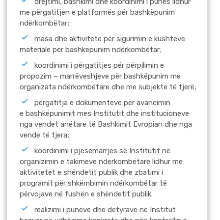
drejtimi, bashkimi dhe koordinimi i punës lidhur
me përgatitjen e platformës për bashkëpunim
ndërkombëtar;
masa dhe aktivitete për sigurimin e kushteve
materiale për bashkëpunim ndërkombëtar;
koordinimi i përgatitjes për përpilimin e
propozim – marrëveshjeve për bashkëpunim me
organizata ndërkombëtare dhe me subjekte të tjerë;
përgatitja e dokumenteve për avancimin
e bashkëpunimit mes Institutit dhe institucioneve
nga vendet anëtare të Bashkimit Evropian dhe nga
vende të tjera;
koordinimi i pjesëmarrjes së Institutit në
organizimin e takimeve ndërkombëtare lidhur me
aktivitetet e shëndetit publik dhe zbatimi i
programit për shkëmbimin ndërkombëtar të
përvojave në fushën e shëndetit publik.
realizimi i punëve dhe detyrave në Institut