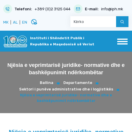
Telefoni:
+389 (0)2 3125 044
E-mail:
info@iph.mk
disabled_visible
МК
|
AL
|
EN
Instituti i Shëndetit Publik i
Republika e Maqedonisë së Veriut
Njësia e veprimtarisë juridike- normative dhe e
bashkëpunimit ndërkombëtar
Ballina
Departamente
Sektori i punëve administrative dhe i logjistikës
Njësia e veprimtarisë juridike- normative dhe e
bashkëpunimit ndërkombëtar