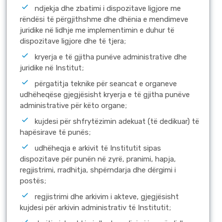
ndjekja dhe zbatimi i dispozitave ligjore me
rëndësi të përgjithshme dhe dhënia e mendimeve
juridike në lidhje me implementimin e duhur të
dispozitave ligjore dhe të tjera;
kryerja e të gjitha punëve administrative dhe
juridike në Institut;
përgatitja teknike për seancat e organeve
udhëheqëse gjegjësisht kryerja e të gjitha punëve
administrative për këto organe;
kujdesi për shfrytëzimin adekuat (të dedikuar) të
hapësirave të punës;
udhëheqja e arkivit të Institutit sipas
dispozitave për punën në zyrë, pranimi, hapja,
regjistrimi, rradhitja, shpërndarja dhe dërgimi i
postës;
regjistrimi dhe arkivim i akteve, gjegjësisht
kujdesi për arkivin administrativ të Institutit;