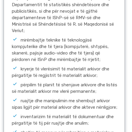
Departamentit të statistikës shëndetësore dhe
publicistikës, si dhe për nevojat e të gjithë
departamenteve të IShP-së së RMV-së dhe
Ministrisë së Shëndetësisë të R. së Maqedonisë së
Veriut;
mirëmbajtje teknike të teknologjisë
kompjuterike dhe të tjera (kompjuterë, shtypës,
skanerë, pajisje audio-video dhe të tjera) që
përdoren në ISnP dhe mirëmbajtje të rrjetit;
kryerje të vlerësimit të materialit arkivor dhe
përgatitje të regjistrit të materialit arkivor;
përpilim të planit të shenjave arkivore dhe listës
së materialit arkivor me vlerë permanente;
ruajtje dhe manipulimin me shembujt arkivor
sipas ligjit për material arkivor dhe akteve nënligjore;
inventarizim të materialit të dokumentuar dhe
përgatitje të tij për ruajtje dhe anulim;