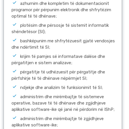
azhurnim dhe kompletim të dokumentacionit
programor për përpunim elektronik dhe shfrytëzim
optimal të të dhënave;
plotësim dhe përsosje të sistemit informatik
shëndetësor (SI);
bashkëpunim me shfrytëzuesit gjatë vendosjes
dhe ndërtimit të SI;
krijim të pamjes së informatave dalëse dhe
përgatitjen e sistem analizave;
përgatitje të udhëzuesit për përgatitje dhe
përfshirje të të dhënave nëpërmjet SI;
ndjekje dhe analizim të funksionimit të SI;
аdministrim dhe mirëmbajtje të sistemeve
operative, bazave të të dhënave dhe zgjidhjeve
aplikative software-ike që janë në përdorim në IShP;
administrim dhe mirëmbajtje të zgjidhjeve
aplikative software-ike;