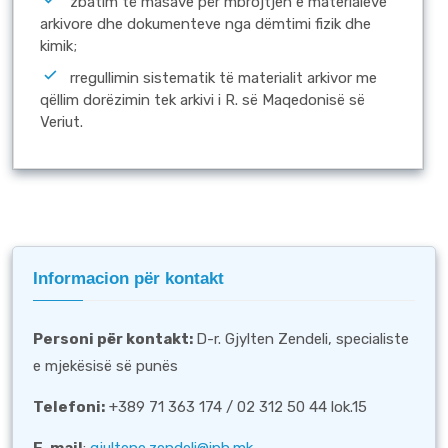
zbatim të masave për mbrojtjen e materialeve
arkivore dhe dokumenteve nga dëmtimi fizik dhe
kimik;
rregullimin sistematik të materialit arkivor me
qëllim dorëzimin tek arkivi i R. së Maqedonisë së
Veriut.
Informacion për kontakt
Personi për kontakt
:
D-r. Gjylten Zendeli, specialiste
e mjekësisë së punës
Telefoni:
+389 71 363 174 / 02 312 50 44 lok.15