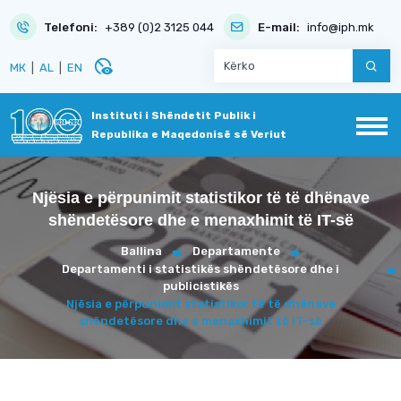
Telefoni:
+389 (0)2 3125 044
E-mail:
info@iph.mk
disabled_visible
МК
|
AL
|
EN
Instituti i Shëndetit Publik i
Republika e Maqedonisë së Veriut
Njësia e përpunimit statistikor të të dhënave
shëndetësore dhe e menaxhimit të IT-së
Ballina
Departamente
Departamenti i statistikës shëndetësore dhe i
publicistikës
Njësia e përpunimit statistikor të të dhënave
shëndetësore dhe e menaxhimit të IT-së