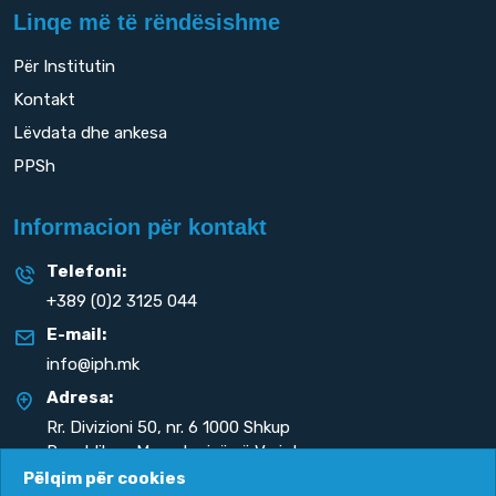
Linqe më të rëndësishme
Për Institutin
Kontakt
Lëvdata dhe ankesa
PPSh
Informacion për kontakt
Telefoni:
+389 (0)2 3125 044
E-mail:
info@iph.mk
Adresa:
Rr. Divizioni 50,
nr. 6 1000 Shkup
Republika e Maqedonisë së Veriut
Pëlqim për cookies