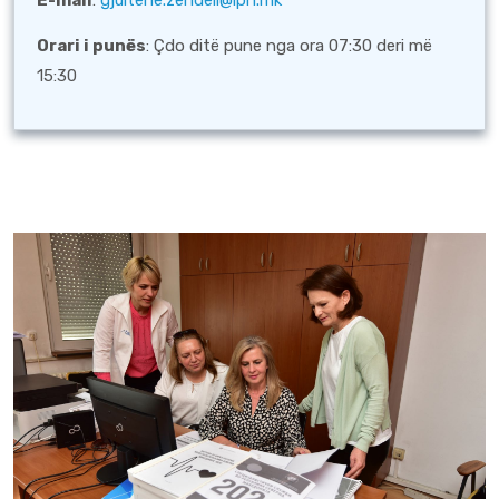
E-mail
:
gjultene.zendeli@iph.mk
Orari i punës
: Çdo ditë pune nga ora 07:30 deri më
15:30