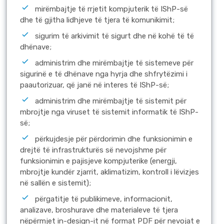
mirëmbajtje të rrjetit kompjuterik të IShP-së
dhe të gjitha lidhjeve të tjera të komunikimit;
sigurim të arkivimit të sigurt dhe në kohë të të
dhënave;
аdministrim dhe mirëmbajtje të sistemeve për
sigurinë e të dhënave nga hyrja dhe shfrytëzimi i
paautorizuar, që janë në interes të IShP-së;
аdministrim dhe mirëmbajtje të sistemit për
mbrojtje nga viruset të sistemit informatik të IShP-
së;
përkujdesje për përdorimin dhe funksionimin e
drejtë të infrastrukturës së nevojshme për
funksionimin e pajisjeve kompjuterike (energji,
mbrojtje kundër zjarrit, aklimatizim, kontroll i lëvizjes
në sallën e sistemit);
përgatitje të publikimeve, informacionit,
analizave, broshurave dhe materialeve të tjera
nëpërmjet in-design-it në format PDF për nevojat e