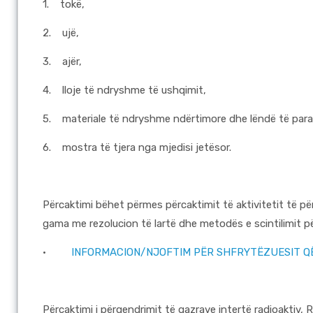
1.
tokë,
2.
ujë,
3.
ajër,
4.
lloje të ndryshme të ushqimit,
5.
materiale të ndryshme ndërtimore dhe lëndë të para
6.
mostra të tjera nga mjedisi jetësor.
Përcaktimi bëhet përmes përcaktimit të aktivitetit të p
gama me rezolucion të lartë dhe metodës e scintilimit p
·
INFORMACION/NJOFTIM PËR SHFRYTËZUESIT QË
Përcaktimi i përqendrimit të gazrave intertë radioaktiv