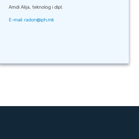
Amdi Alija, teknolog i dipl.
Е-mail:
radon@iph.mk