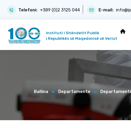
Telefoni:
+389 (0)2 3125 044
E-mail:
info@i
Instituti i Shëndetit Publik
i Republikës së Maqedonisë së Veriut
Ballina
Departamente
Departamenti 