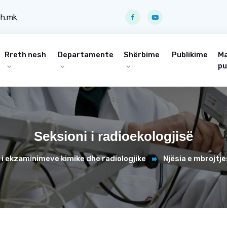
ph.mk
Rreth nesh
Departamente
Shërbime
Publikime
Ma
pu
Seksioni i radioekologjisë
i ekzaminimeve kimike dhe radiologjike
Njësia e mbrojtj