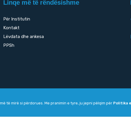
Linqe më të rëndësishme
Për Institutin
Kontakt
Lëvdata dhe ankesa
PPSh
më të mirë si përdorues. Me pranimin e tyre, ju jepni pëlqim për
Politika 
Copyright
2026. All rights reserved by
UNET
.