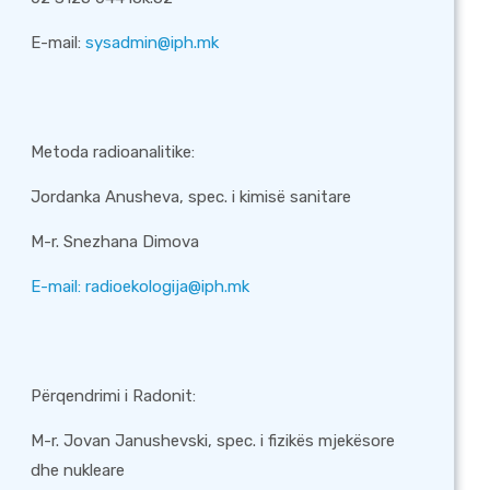
E-mail:
sysadmin@iph.mk
Metoda radioanalitike:
Jordanka Anusheva, spec. i kimisë sanitare
M-r. Snezhana Dimova
Е-mail:
radioekologija@iph.mk
Përqendrimi i Radonit:
M-r. Jovan Janushevski, spec. i fizikës mjekësore
dhe nukleare