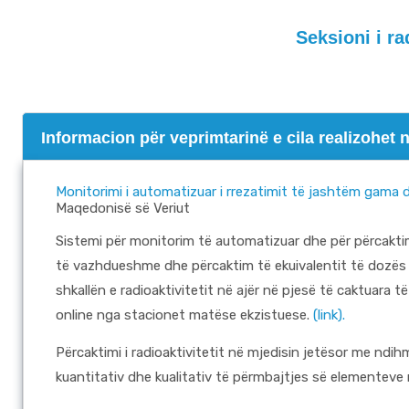
Seksioni i ra
Informacion për veprimtarinë e cila realizohet 
Monitorimi i automatizuar i rrezatimit të jashtëm gama d
Maqedonisë së Veriut
Sistemi për monitorim të automatizuar dhe për përcaktim
të vazhdueshme dhe përcaktim të ekuivalentit të dozës am
shkallën e radioaktivitetit në ajër në pjesë të caktuara të 
online nga stacionet matëse ekzistuese.
(link).
Përcaktimi i radioaktivitetit në mjedisin jetësor me ndi
kuantitativ dhe kualitativ të përmbajtjes së elementeve 