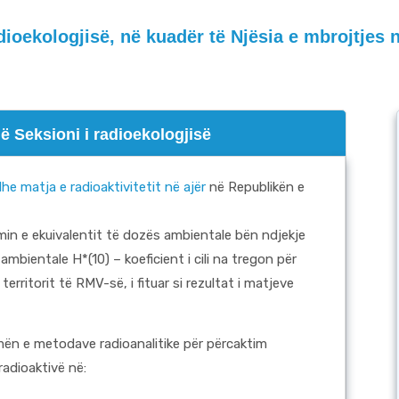
dioekologjisë, në kuadër të Njësia e mbrojtjes 
në Seksioni i radioekologjisë
he matja e radioaktivitetit në ajër
në Republikën e
in e ekuivalentit të dozës ambientale bën ndjekje
bientale H*(10) – koeficient i cili na tregon për
territorit të RMV-së, i fituar si rezultat i matjeve
hmën e metodave radioanalitike për përcaktim
radioaktivë në: