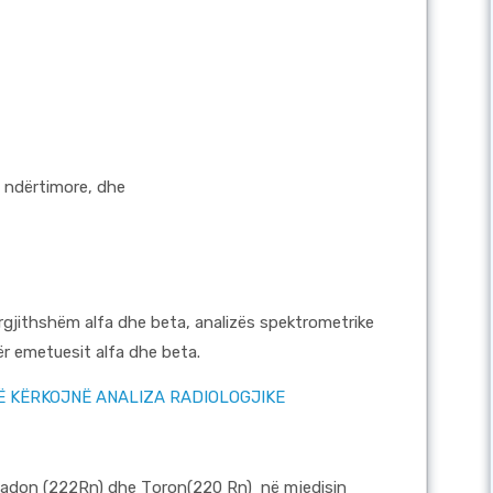
 ndërtimore, dhe
ërgjithshëm alfa dhe beta, analizës spektrometrike
ër emetuesit alfa dhe beta.
 KËRKOJNË ANALIZA RADIOLOGJIKE
, Radon (222Rn) dhe Тoron(220 Rn) në mjedisin