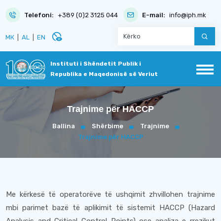
Telefoni:
+389 (0)2 3125 044
E-mail:
info@iph.mk
disabled_visible
МК
|
AL
|
EN
Instituti i Shëndetit Publik i
Republika e Maqedonisë së Veriut
Trajnime për HACCP
Ballina
Shërbime
Trajnime
Trajnime për HACCP
Me kërkesë të operatorëve të ushqimit zhvillohen trajnime
mbi parimet bazë të aplikimit të sistemit HACCP (Hazard