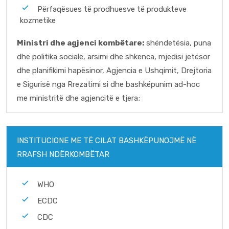
Përfaqësues të prodhuesve të produkteve
kozmetike
Ministri dhe agjenci kombëtare:
shëndetësia, puna
dhe politika sociale, arsimi dhe shkenca, mjedisi jetësor
dhe planifikimi hapësinor, Agjencia e Ushqimit, Drejtoria
e Sigurisë nga Rrezatimi si dhe bashkëpunim ad-hoc
me ministritë dhe agjencitë e tjera;
INSTITUCIONE ME TË CILAT BASHKËPUNOJMË NË
RRAFSH NDËRKOMBËTAR
WHO
ECDC
CDC