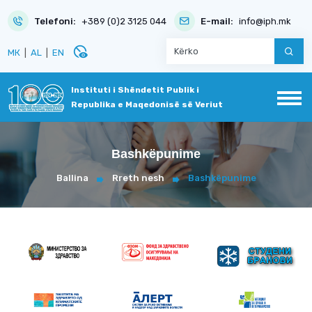
Telefoni:
+389 (0)2 3125 044
E-mail:
info@iph.mk
disabled_visible
МК
|
AL
|
EN
Instituti i Shëndetit Publik i
Republika e Maqedonisë së Veriut
Bashkëpunime
Ballina
Rreth nesh
Bashkëpunime