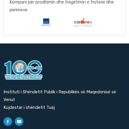
Kompani për prodhimin dhe tregëtimin e frutave dhe
perimeve
Instituti i Shëndetit Publik i Republikës së Maqedonisë së
Veriut
Kujdestar i shëndetit Tuaj