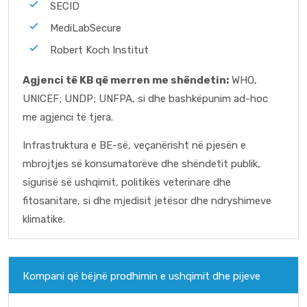
SECID
MediLabSecure
Robert Koch Institut
Agjenci të KB që merren me shëndetin:
WHO,
UNICEF; UNDP; UNFPA, si dhe bashkëpunim ad-hoc
me agjenci të tjera.
Infrastruktura e BE-së, veçanërisht në pjesën e
mbrojtjes së konsumatorëve dhe shëndetit publik,
sigurisë së ushqimit, politikës veterinare dhe
fitosanitare, si dhe mjedisit jetësor dhe ndryshimeve
klimatike.
Коmpani që bëjnë prodhimin e ushqimit dhe pijeve