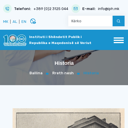
Telefoni:
+389 (0)2 3125 044
E-mail:
info@iph.mk
disabled_visible
МК
|
AL
|
EN
Instituti i Shëndetit Publik i
Republika e Maqedonisë së Veriut
Historia
Ballina
Rreth nesh
Historia