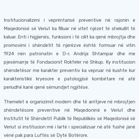
Institucionalizimi i veprimtarisë preventive në rajonin e
Maqedonisë së Veriut ka filluar në vitet njëzet të shekullit të
kaluar. Enti i higjienës, funksioni i të cilit ka qenë mbrojtja dhe
promovimi i shëndetit të njerëzve është formuar në vitin
1924 nën patronatin e D-r. Andrija Shtampar dhe me
pjesëmarrje të Fondacionit Rokfeler në Shkup. Ky institucion
shëndetësor me karakter preventiv ka vepruar në kushte kur
karakteristikë kryesore e patologjisë kombëtare në atë
periudhë kanë qenë sëmundjet ngjitëse.
Themelet e organizimit modern dhe të arritjeve në mbrojtjen
shëndetësore preventive në Maqedoninë e Veriut dhe
Institutit të Shëndetit Publik të Republikës së Maqedonisë së
Veriut si institucion më i lartë i specializuar në atë fushë janë
vënë pak para Luftës së Dytë Botërore.