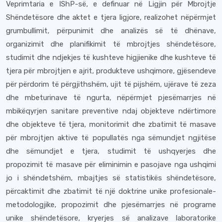
Veprimtaria e IShP-së, e definuar në Ligjin për Mbrojtje
Shëndetësore dhe aktet e tjera ligjore, realizohet nëpërmjet
grumbullimit, përpunimit dhe analizës së të dhënave,
organizimit dhe planifikimit të mbrojtjes shëndetësore,
studimit dhe ndjekjes të kushteve higjienike dhe kushteve të
tjera për mbrojtjen e ajrit, produkteve ushqimore, gjësendeve
për përdorim të përgjithshëm, ujit të pijshëm, ujërave të zeza
dhe mbeturinave të ngurta, nëpërmjet pjesëmarrjes në
mbikëqyrjen sanitare preventive ndaj objekteve ndërtimore
dhe objekteve të tjera, monitorimit dhe zbatimit të masave
për mbrojtjen aktive të popullatës nga sëmundjet ngjitëse
dhe sëmundjet e tjera, studimit të ushqyerjes dhe
propozimit të masave për eliminimin e pasojave nga ushqimi
jo i shëndetshëm, mbajtjes së statistikës shëndetësore,
përcaktimit dhe zbatimit të një doktrine unike profesionale-
metodologjike, propozimit dhe pjesëmarrjes në programe
unike shëndetësore, kryerjes së analizave laboratorike