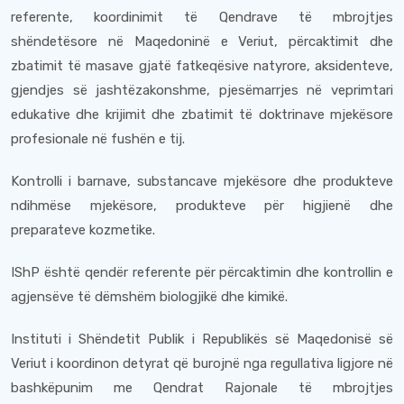
referente, koordinimit të Qendrave të mbrojtjes
shëndetësore në Maqedoninë e Veriut, përcaktimit dhe
zbatimit të masave gjatë fatkeqësive natyrore, aksidenteve,
gjendjes së jashtëzakonshme, pjesëmarrjes në veprimtari
edukative dhe krijimit dhe zbatimit të doktrinave mjekësore
profesionale në fushën e tij.
Kontrolli i barnave, substancave mjekësore dhe produkteve
ndihmëse mjekësore, produkteve për higjienë dhe
preparateve kozmetike.
IShP është qendër referente për përcaktimin dhe kontrollin e
agjensëve të dëmshëm biologjikë dhe kimikë.
Instituti i Shëndetit Publik i Republikës së Maqedonisë së
Veriut i koordinon detyrat që burojnë nga regullativa ligjore në
bashkëpunim me Qendrat Rajonale të mbrojtjes