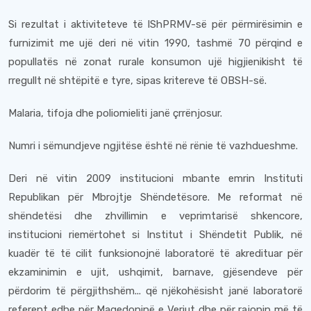
Si rezultat i aktiviteteve të IShPRMV-së për përmirësimin e
furnizimit me ujë deri në vitin 1990, tashmë 70 përqind e
popullatës në zonat rurale konsumon ujë higjienikisht të
rregullt në shtëpitë e tyre, sipas kritereve të OBSH-së.
Malaria, tifoja dhe poliomieliti janë çrrënjosur.
Numri i sëmundjeve ngjitëse është në rënie të vazhdueshme.
Deri në vitin 2009 institucioni mbante emrin Instituti
Republikan për Mbrojtje Shëndetësore. Me reformat në
shëndetësi dhe zhvillimin e veprimtarisë shkencore,
institucioni riemërtohet si Institut i Shëndetit Publik, në
kuadër të të cilit funksionojnë laboratorë të akredituar për
ekzaminimin e ujit, ushqimit, barnave, gjësendeve për
përdorim të përgjithshëm... që njëkohësisht janë laboratorë
referent edhe për Maqedoninë e Veriut dhe për rajonin më të