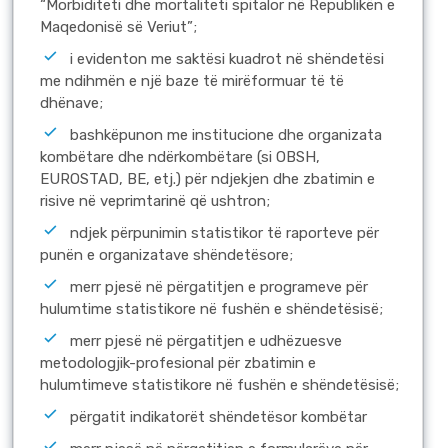
“Morbiditeti dhe mortaliteti spitalor në Republikën e
Maqedonisë së Veriut”;
i evidenton me saktësi kuadrot në shëndetësi
me ndihmën e një baze të mirëformuar të të
dhënave;
bashkëpunon me institucione dhe organizata
kombëtare dhe ndërkombëtare (si OBSH,
EUROSTAD, BE, etj.) për ndjekjen dhe zbatimin e
risive në veprimtarinë që ushtron;
ndjek përpunimin statistikor të raporteve për
punën e organizatave shëndetësore;
merr pjesë në përgatitjen e programeve për
hulumtime statistikore në fushën e shëndetësisë;
merr pjesë në përgatitjen e udhëzuesve
metodologjik-profesional për zbatimin e
hulumtimeve statistikore në fushën e shëndetësisë;
përgatit indikatorët shëndetësor kombëtar