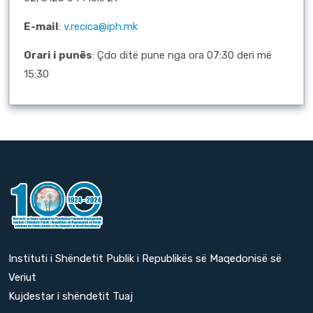
E-mail
:
v.recica@iph.mk
Orari i punës
: Çdo ditë pune nga ora 07:30 deri më
15:30
Instituti i Shëndetit Publik i Republikës së Maqedonisë së
Veriut
Kujdestar i shëndetit Tuaj