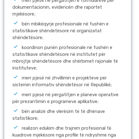
merr pjesë në përgatitjen e formularëve për
dokumentacionin, evidencën dhe raportet
mjekësore;
bën mbikëqyrje profesionale në fushën e
statistikave shëndetësore në organizatat
shëndetësore;
koordinon punën profesionale në fushën e
statistikave shëndetësore në institutet për
mbrojtje shëndetësore dhe shërbimet rajonale të
instituteve;
merr pjesë në zhvillimin e projekteve për
sistemin informativ shëndetësor në Republikë;
merr pjesë në përgatitjen e planeve operative
për prezantimin e programeve aplikative;
bën analizë dhe vlerësim të të dhënave
statistikore;
realizon edukim dhe trajnim profesional të
kuadrove mjekësore nga profile të ndryshme nga