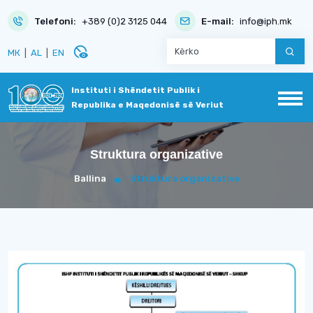
Telefoni:
+389 (0)2 3125 044
E-mail:
info@iph.mk
disabled_visible
МК
|
AL
|
EN
Instituti i Shëndetit Publik i
Republika e Maqedonisë së Veriut
Struktura organizative
Ballina
Struktura organizative