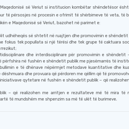
ë Maqedonisë së Veriut si institucion kombëtar shëndetësor është vi
hur të përsosjes në procesin e ofrimit të shërbimeve të veta, të ba
ikën e Maqedonisë së Veriut, bazohet në parimet e:
olit udhëheqës së shtetit në ruajtjen dhe promovimin e shëndetit 
e fokus tek popullata si një tërësi dhe tek grupe të caktuara soc
rrezikut;
tidisciplinare dhe interdisciplinare për promovimin e shëndeti
përfshira në fushën e shëndetit publik me pjesëmarrës të institu
bullimin e të dhënave nëpërmjet metodave kuantitative dhe kua
 dëshmuara dhe provuara që përdoren me qëllim që të promovohet
iniciativave qytetare në fushën e shëndetit publik – që realizohen
publik – që realizohen me arritjen e rezultateve më të mira 
të lartë të mundshëm me shpenzim sa më të ulët të burimeve.