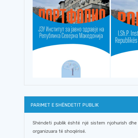
PARIMET E SHËNDETIT PUBLIK
Shëndeti publik është një sistem njohurish dhe
organizuara të shoqërisë.