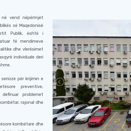
k në vend nëpërmjet
publikës së Maqedonisë
it Publik, është i
atuar të mendimeve
alitike dhe vlerësimet
asqyrë individuale deri
hshme.
serioze për krijimin e
tësore preventive,
 definuar problemet
 kombëtar, rajonal dhe
etësore kombëtare dhe