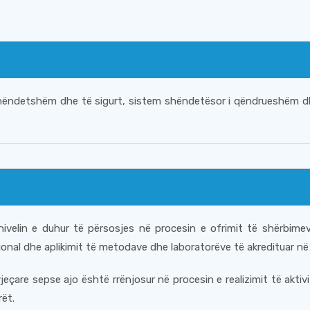
ëndetshëm dhe të sigurt, sistem shëndetësor i qëndrueshëm dhe
nivelin e duhur të përsosjes në procesin e ofrimit të shërbimev
nal dhe aplikimit të metodave dhe laboratorëve të akredituar në
çare sepse ajo është rrënjosur në procesin e realizimit të aktivi
rët.