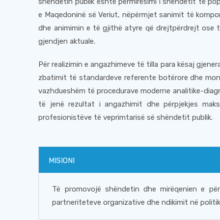
shëndetin publik është përmirësimi i shëndetit të po
e Maqedoninë së Veriut, nëpërmjet sanimit të kompo
dhe animimin e të gjithë atyre që drejtpërdrejt ose 
gjendjen aktuale.
Për realizimin e angazhimeve të tilla para kësaj gjener
zbatimit të standardeve referente botërore dhe monit
vazhdueshëm të procedurave moderne analitike-diagno
të jenë rezultat i angazhimit dhe përpjekjes maksi
profesionistëve të veprimtarisë së shëndetit publik.
MISIONI
Të promovojë shëndetin dhe mirëqenien e përg
partneriteteve organizative dhe ndikimit në polit