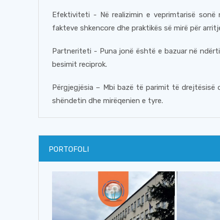
Еfektiviteti - Në realizimin e veprimtarisë so
fakteve shkencore dhe praktikës së mirë për arritj
Partneriteti - Puna jonë është e bazuar në ndër
besimit reciprok.
Përgjegjësia – Mbi bazë të parimit të drejtësisë 
shëndetin dhe mirëqenien e tyre.
PORTOFOLI