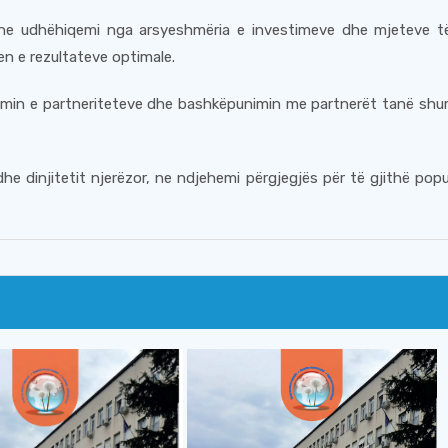
në ne udhëhiqemi nga arsyeshmëria e investimeve dhe mjeteve 
en e rezultateve optimale.
timin e partneriteteve dhe bashkëpunimin me partnerët tanë sh
dhe dinjitetit njerëzor, ne ndjehemi përgjegjës për të gjithë po