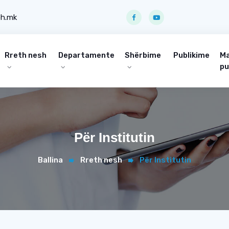
ph.mk
Rreth nesh
Departamente
Shërbime
Publikime
Ma
pu
Për Institutin
Ballina
Rreth nesh
Për Institutin