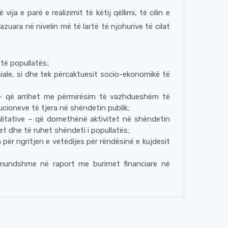
ja e parë e realizimit të këtij qëllimi, të cilin e
zuara në nivelin më të lartë të njohurive të cilat
të popullatës;
iale, si dhe tek përcaktuesit socio-ekonomikë të
t – që arrihet me përmirësim të vazhdueshëm të
cioneve të tjera në shëndetin publik;
litative – që domethënë aktivitet në shëndetin
 dhe të ruhet shëndeti i popullatës;
 për ngritjen e vetëdijes për rëndësinë e kujdesit
të mundshme në raport me burimet financiare në