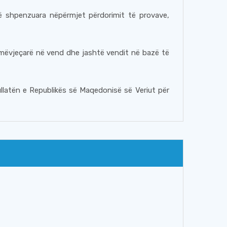
të shpenzuara nëpërmjet përdorimit të provave,
umëvjeçarë në vend dhe jashtë vendit në bazë të
pullatën e Republikës së Maqedonisë së Veriut për