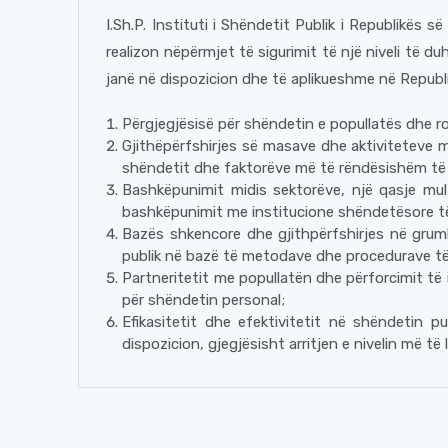
I.Sh.P. Instituti i Shëndetit Publik i Republikës s
realizon nëpërmjet të sigurimit të një niveli të du
janë në dispozicion dhe të aplikueshme në Republ
Përgjegjësisë për shëndetin e popullatës dhe r
Gjithëpërfshirjes së masave dhe aktiviteteve m
shëndetit dhe faktorëve më të rëndësishëm të 
Bashkëpunimit midis sektorëve, një qasje mul
bashkëpunimit me institucione shëndetësore të 
Bazës shkencore dhe gjithpërfshirjes në grum
publik në bazë të metodave dhe procedurave të
Partneritetit me popullatën dhe përforcimit të 
për shëndetin personal;
Efikasitetit dhe efektivitetit në shëndetin 
dispozicion, gjegjësisht arritjen e nivelin më 