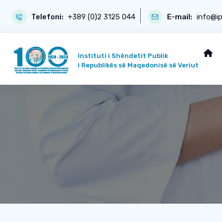
Telefoni:
+389 (0)2 3125 044
E-mail:
info@i
Instituti i Shëndetit Publik
i Republikës së Maqedonisë së Veriut