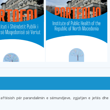
 aftësish për parandalimin e sëmundjeve, zgjatjen e jetës dh