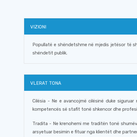
VIZIONI
Popullatë e shëndetshme në mjedis jetësor të sh
shëndetit publik.
VLERAT TONA
Cilësia - Ne e avancojmë cilësinë duke siguruar 
kompetencës së stafit tonë shkencor dhe profesio
Тraditа - Ne krenohemi me traditën tonë shumëvje
arsyetuar besimin e fituar nga klientët dhe partne