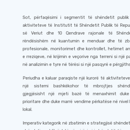
Sot, përfaqësimi i segmentit të shëndetit publi
aktiviteteve të Institutit të Shëndetit Publik të Re
së Veriut dhe 10 Qendrave rajonale të Shëndet
rëndësishëm në kuantumin e menduar dhe të zb
profesionale, monitorimet dhe kontrollet, hetimet an
e rreziqeve, në krijimin e veçorive nga terreni si një p
në analizimin e tyre në tërësi si një pasqyrë e përgjit
Periudha e kaluar paraqiste një kurorë të aktiviteteve 
një sistemi bashkëkohor të mbrojtjes shënde
gjegjësisht një mjeti bazë të menaxhimit duke
prioritare dhe duke marrë vendime përkatëse në nivel
lokal.
Imperativ kategorik në zbatimin e strategjisë shënd