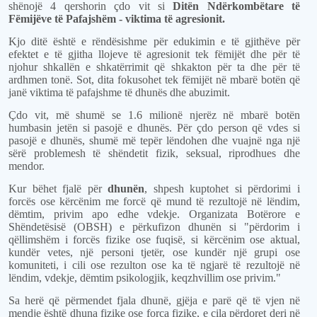
shënojë 4 qershorin çdo vit si
Ditën Ndërkombëtare të
Fëmijëve të Pafajshëm - viktima të agresionit.
Kjo ditë është e rëndësishme për edukimin e të gjithëve për
efektet e të gjitha llojeve të agresionit tek fëmijët dhe për të
njohur shkallën e shkatërrimit që shkakton për ta dhe për të
ardhmen tonë. Sot, dita fokusohet tek fëmijët në mbarë botën që
janë viktima të pafajshme të dhunës dhe abuzimit.
Çdo vit, më shumë se 1.6 milionë njerëz në mbarë botën
humbasin jetën si pasojë e dhunës. Për çdo person që vdes si
pasojë e dhunës, shumë më tepër lëndohen dhe vuajnë nga një
sërë problemesh të shëndetit fizik, seksual, riprodhues dhe
mendor.
Kur bëhet fjalë për
dhunën
, shpesh kuptohet si përdorimi i
forcës ose kërcënim me forcë që mund të rezultojë në lëndim,
dëmtim, privim apo edhe vdekje. Organizata Botërore e
Shëndetësisë (OBSH) e përkufizon dhunën si "përdorim i
qëllimshëm i forcës fizike ose fuqisë, si kërcënim ose aktual,
kundër vetes, një personi tjetër, ose kundër një grupi ose
komuniteti, i cili ose rezulton ose ka të ngjarë të rezultojë në
lëndim, vdekje, dëmtim psikologjik, keqzhvillim ose privim."
Sa herë që përmendet fjala dhunë, gjëja e parë që të vjen në
mendje është dhuna fizike ose forca fizike, e cila përdoret deri në