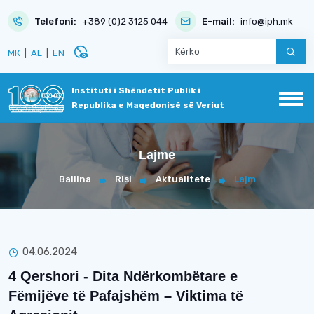
Telefoni:
+389 (0)2 3125 044
E-mail:
info@iph.mk
disabled_visible
МК
|
AL
|
EN
Instituti i Shëndetit Publik i
Republika e Maqedonisë së Veriut
Lajme
Ballina
Risi
Aktualitete
Lajm
04.06.2024
4 Qershori - Dita Ndërkombëtare e
Fëmijëve të Pafajshëm – Viktima të