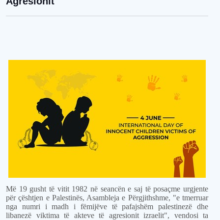
Agresionit
Më 19 gusht të vitit 1982 në seancën e saj të posaçme urgjente
për çështjen e Palestinës, Asambleja e Përgjithshme, "e tmerruar
nga numri i madh i fëmijëve të pafajshëm palestinezë dhe
libanezë viktima të akteve të agresionit izraelit", vendosi ta