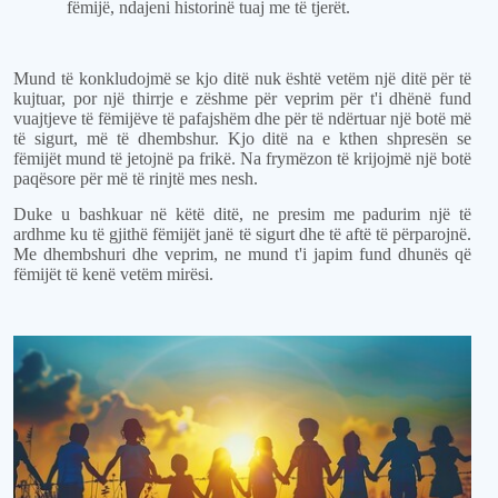
fëmijë, ndajeni historinë tuaj me të tjerët.
Mund të konkludojmë se kjo ditë nuk është vetëm një ditë për të
kujtuar, por një thirrje e zëshme për veprim për t'i dhënë fund
vuajtjeve të fëmijëve të pafajshëm dhe për të ndërtuar një botë më
të sigurt, më të dhembshur. Kjo ditë na e kthen shpresën se
fëmijët mund të jetojnë pa frikë. Na frymëzon të krijojmë një botë
paqësore për më të rinjtë mes nesh.
Duke u bashkuar në këtë ditë, ne presim me padurim një të
ardhme ku të gjithë fëmijët janë të sigurt dhe të aftë të përparojnë.
Me dhembshuri dhe veprim, ne mund t'i japim fund dhunës që
fëmijët të kenë vetëm mirësi.