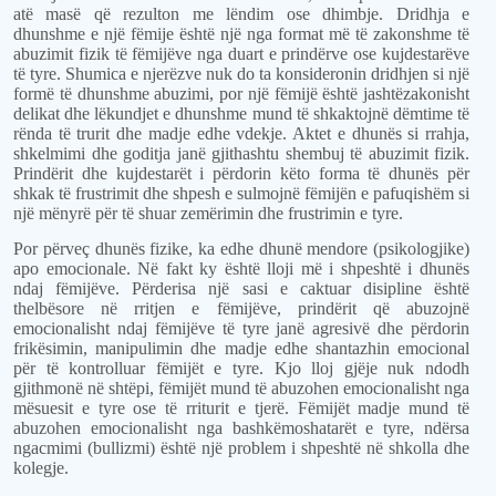
atë masë që rezulton me lëndim ose dhimbje. Dridhja e
dhunshme e një fëmije është një nga format më të zakonshme të
abuzimit fizik të fëmijëve nga duart e prindërve ose kujdestarëve
të tyre. Shumica e njerëzve nuk do ta konsideronin dridhjen si një
formë të dhunshme abuzimi, por një fëmijë është jashtëzakonisht
delikat dhe lëkundjet e dhunshme mund të shkaktojnë dëmtime të
rënda të trurit dhe madje edhe vdekje. Aktet e dhunës si rrahja,
shkelmimi dhe goditja janë gjithashtu shembuj të abuzimit fizik.
Prindërit dhe kujdestarët i përdorin këto forma të dhunës për
shkak të frustrimit dhe shpesh e sulmojnë fëmijën e pafuqishëm si
një mënyrë për të shuar zemërimin dhe frustrimin e tyre.
Por përveç dhunës fizike, ka edhe dhunë mendore (psikologjike)
apo emocionale. Në fakt ky është lloji më i shpeshtë i dhunës
ndaj fëmijëve. Përderisa një sasi e caktuar disipline është
thelbësore në rritjen e fëmijëve, prindërit që abuzojnë
emocionalisht ndaj fëmijëve të tyre janë agresivë dhe përdorin
frikësimin, manipulimin dhe madje edhe shantazhin emocional
për të kontrolluar fëmijët e tyre. Kjo lloj gjëje nuk ndodh
gjithmonë në shtëpi, fëmijët mund të abuzohen emocionalisht nga
mësuesit e tyre ose të rriturit e tjerë. Fëmijët madje mund të
abuzohen emocionalisht nga bashkëmoshatarët e tyre, ndërsa
ngacmimi (bullizmi) është një problem i shpeshtë në shkolla dhe
kolegje.