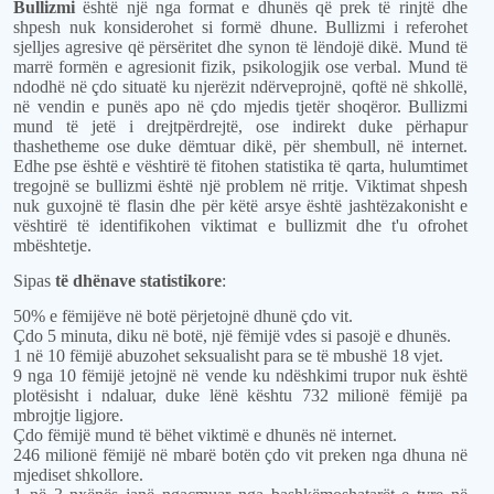
Bullizmi
është një nga format e dhunës që prek të rinjtë dhe
shpesh nuk konsiderohet si formë dhune. Bullizmi i referohet
sjelljes agresive që përsëritet dhe synon të lëndojë dikë. Mund të
marrë formën e agresionit fizik, psikologjik ose verbal. Mund të
ndodhë në çdo situatë ku njerëzit ndërveprojnë, qoftë në shkollë,
në vendin e punës apo në çdo mjedis tjetër shoqëror. Bullizmi
mund të jetë i drejtpërdrejtë, ose indirekt duke përhapur
thashetheme ose duke dëmtuar dikë, për shembull, në internet.
Edhe pse është e vështirë të fitohen statistika të qarta, hulumtimet
tregojnë se bullizmi është një problem në rritje. Viktimat shpesh
nuk guxojnë të flasin dhe për këtë arsye është jashtëzakonisht e
vështirë të identifikohen viktimat e bullizmit dhe t'u ofrohet
mbështetje.
Sipas
të dhënave statistikore
:
50% e fëmijëve në botë përjetojnë dhunë çdo vit.
Çdo 5 minuta, diku në botë, një fëmijë vdes si pasojë e dhunës.
1 në 10 fëmijë abuzohet seksualisht para se të mbushë 18 vjet.
9 nga 10 fëmijë jetojnë në vende ku ndëshkimi trupor nuk është
plotësisht i ndaluar, duke lënë kështu 732 milionë fëmijë pa
mbrojtje ligjore.
Çdo fëmijë mund të bëhet viktimë e dhunës në internet.
246 milionë fëmijë në mbarë botën çdo vit preken nga dhuna në
mjediset shkollore.