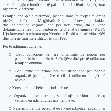
1 në 3 nxënës janë ngacmuar nga bashkëmoshatarët e tyre në
shkollë muajin e fundit dhe të paktën 1 në 10 fëmijë ka përjetuar
ngacmim kibernetik.
Fëmijët janë qenie njerëzore, prandaj kanë të njëjtat të drejta
njerëzore si të rriturit. Megjithatë, fëmijët kanë nevojë për kujdes
dhe ndihmë të veçantë, dhe për këtë arsye, ata e kanë
dokumentin e tyre – Konventën për të Drejtat e Fëmijëve (KDF).
Kjo konventë u miratua nga Kombet e Bashkuara në vitin 1989
dhe hyri në fuqi më 2 shtator të vitit 1990.
Për të ndihmuar duhet të:
Bëni donacione për një organizatë që punon për
Ø
parandalimin e abuzimit të fëmijëve dhe për të ndihmuar
fëmijët e dhunuar.
Bëni punë vullnetare për ministrinë apo për ndonjë
Ø
organizatë jofitimprurëse e cila i ndihmon fëmijët në
nevojë.
Konsideroni të bëheni prind birësues.
Ø
Organizoni ose merrni pjesë në një marshim që tërheq
Ø
vëmendjen ndaj dhunës ndaj fëmijëve.
Nëse jeni një nga personat që i kanë mbijetuar abuzimit si
Ø