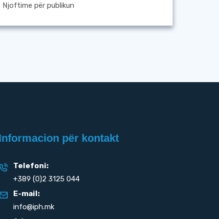
Njoftime për publikun
Informacion për kontakt
Telefoni:
+389 (0)2 3125 044
E-mail:
info@iph.mk