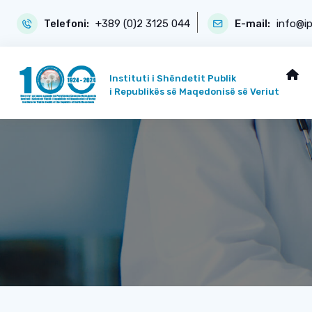
Telefoni:
+389 (0)2 3125 044
E-mail:
info@i
Instituti i Shëndetit Publik
i Republikës së Maqedonisë së Veriut