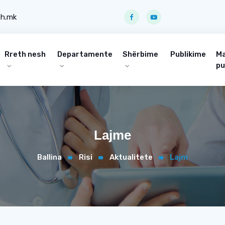
ph.mk
Rreth nesh
Departamente
Shërbime
Publikime
Ma
pu
Lajme
Ballina
Risi
Aktualitete
Lajm