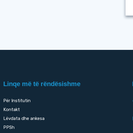
Linqe më të rëndësishme
Për Institutin
Kontakt
Lëvdata dhe ankesa
PPSh