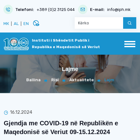
Telefoni:
+389 (0)2 3125 044
E-mail:
info@iph.mk
disabled_visible
МК
|
AL
|
EN
Instituti i Shëndetit Publik i
Republika e Maqedonisë së Veriut
Lajme
Ballina
Risi
Aktualitete
Lajm
16.12.2024
Gjendja me COVID-19 në Republikën e
Maqedonisë së Veriut 09-15.12.2024