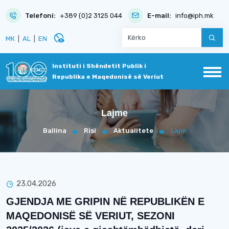
Telefoni:
+389 (0)2 3125 044
E-mail:
info@iph.mk
disabled_visible
МК
|
AL
|
EN
Instituti i Shëndetit Publik i
Republika e Maqedonisë së Veriut
Lajme
Ballina
Risi
Aktualitete
Lajm
23.04.2026
GJENDJA ME GRIPIN NË REPUBLIKËN E
MAQEDONISË SË VERIUT, SEZONI