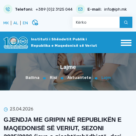
Telefoni:
+389 (0)2 3125 044
E-mail:
info@iph.mk
disabled_visible
МК
|
AL
|
EN
Instituti i Shëndetit Publik i
Republika e Maqedonisë së Veriut
Lajme
Ballina
Risi
Aktualitete
Lajm
23.04.2026
GJENDJA ME GRIPIN NË REPUBLIKËN E
MAQEDONISË SË VERIUT, SEZONI