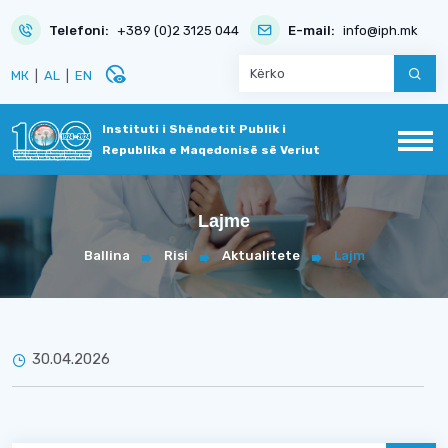
Telefoni:
+389 (0)2 3125 044
E-mail:
info@iph.mk
disabled_visible
МК
|
AL
|
EN
Instituti i Shëndetit Publik i
Republika e Maqedonisë së Veriut
Lajme
Ballina
Risi
Aktualitete
Lajm
30.04.2026