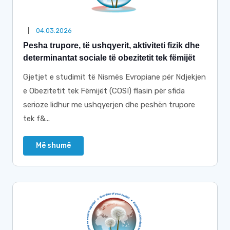
04.03.2026
Pesha trupore, të ushqyerit, aktiviteti fizik dhe
determinantat sociale të obezitetit tek fëmijët
Gjetjet e studimit të Nismës Evropiane për Ndjekjen
e Obezitetit tek Fëmijët (COSI) flasin për sfida
serioze lidhur me ushqyerjen dhe peshën trupore
tek f&...
Më shumë