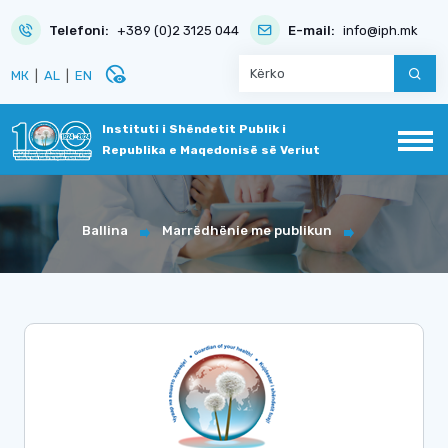
Telefoni:
+389 (0)2 3125 044
E-mail:
info@iph.mk
disabled_visible
МК
|
AL
|
EN
Instituti i Shëndetit Publik i
Republika e Maqedonisë së Veriut
Ballina
Marrëdhënie me publikun