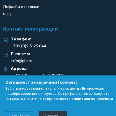
Пофалби и поплаки
ЧПП
Контакт информации
Телефон:
+389 (0)2 3125 044
Е-пошта:
info@iph.mk
Адреса:
та
ул.50
Дивизија бр.6 1000 Скопје
Република С. Македонија
Согласност за колачиња (cookies)
Веб страницата користи колачиња со цел да Ви овозможи
подобро корисничко искуство. Со прифаќање, се согласувате
со нашата
Политика за приватност
и
Политика за колачиња
.
Политика за приватност
|
Политика за колачиња
Copyright
2026. All rights reserved by
UNET
.