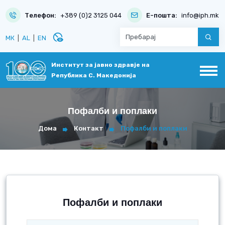
Телефон:
+389 (0)2 3125 044
Е-пошта:
info@iph.mk
disabled_visible
МК
|
AL
|
EN
Институт за јавно здравје на
Република С. Македонија
Пофалби и поплаки
Дома
Контакт
Пофалби и поплаки
Пофалби и поплаки