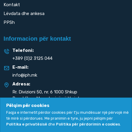
Kontakt
Lëvdata dhe ankesa
PPSh
Informacion për kontakt
Telefoni:
+389 (0)2 3125 044
E-mail:
info@iph.mk
Adresa:
Rr. Divizioni 50,
nr. 6 1000 Shkup
Republika e Maqedonisë së Veriut
Pëlqim për cookies
Faqja e internetit përdor cookies për t'ju mundësuar një përvojë më
të mirë si përdorues. Me pranimin e tyre, ju jepni pëlqim për
Politika e privatësisë
dhe
Politika për përdorimin e cookies
.
Politika e privatësisë
|
Politika për përdorimin e cookies