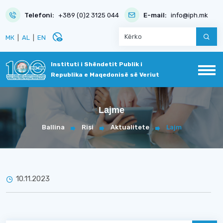
Telefoni:
+389 (0)2 3125 044
E-mail:
info@iph.mk
disabled_visible
МК
|
AL
|
EN
Instituti i Shëndetit Publik i
Republika e Maqedonisë së Veriut
Lajme
Ballina
Risi
Aktualitete
Lajm
10.11.2023