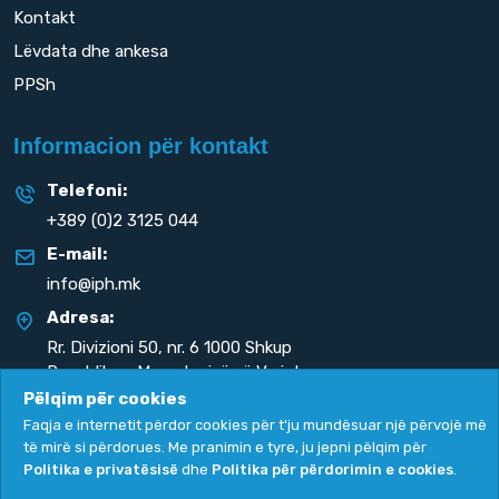
Kontakt
Lëvdata dhe ankesa
PPSh
Informacion për kontakt
Telefoni:
+389 (0)2 3125 044
E-mail:
info@iph.mk
Adresa:
Rr. Divizioni 50,
nr. 6 1000 Shkup
Republika e Maqedonisë së Veriut
Pëlqim për cookies
Faqja e internetit përdor cookies për t'ju mundësuar një përvojë më
të mirë si përdorues. Me pranimin e tyre, ju jepni pëlqim për
Politika e privatësisë
dhe
Politika për përdorimin e cookies
.
Politika e privatësisë
|
Politika për përdorimin e cookies