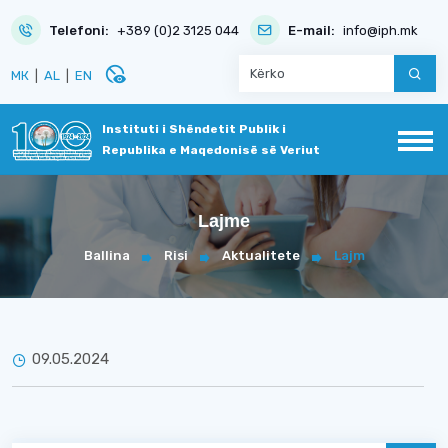
Telefoni:
+389 (0)2 3125 044
E-mail:
info@iph.mk
disabled_visible
МК
|
AL
|
EN
Instituti i Shëndetit Publik i
Republika e Maqedonisë së Veriut
Lajme
Ballina
Risi
Aktualitete
Lajm
09.05.2024