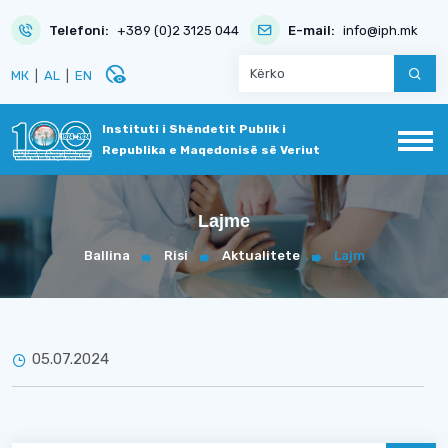
Telefoni:
+389 (0)2 3125 044
E-mail:
info@iph.mk
disabled_visible
МК
|
AL
|
EN
Instituti i Shëndetit Publik i
Republika e Maqedonisë së Veriut
Lajme
Ballina
Risi
Aktualitete
Lajm
05.07.2024