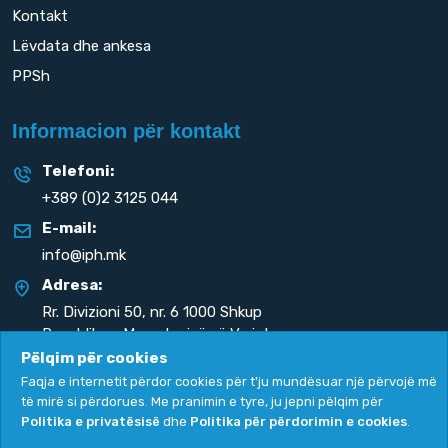
Kontakt
Lëvdata dhe ankesa
PPSh
Informacion për kontakt
Telefoni:
+389 (0)2 3125 044
E-mail:
info@iph.mk
Adresa:
Rr. Divizioni 50,
nr. 6 1000 Shkup
Republika e Maqedonisë së Veriut
Pëlqim për cookies
Faqja e internetit përdor cookies për t'ju mundësuar një përvojë më
të mirë si përdorues. Me pranimin e tyre, ju jepni pëlqim për
Politika e privatësisë
dhe
Politika për përdorimin e cookies
.
Politika e privatësisë
|
Politika për përdorimin e cookies