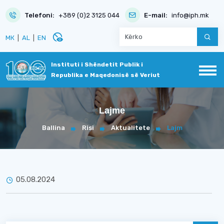
Telefoni:
+389 (0)2 3125 044
E-mail:
info@iph.mk
disabled_visible
МК
|
AL
|
EN
Instituti i Shëndetit Publik i
Republika e Maqedonisë së Veriut
Lajme
Ballina
Risi
Aktualitete
Lajm
05.08.2024