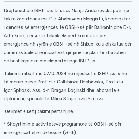
Drejtoresha e ISHP-së, D-r. sci. Marija Andonovska pati një
takim koordinues me D-r. Abebayehu Mengistu, koordinator
i qendrës së emergjencës të OBSH-së për Ballkanin dhe D-r.
Arta Kulin, personin teknik ekspert kombëtar për
emergjenca në zyrën e OBSH-së në Shkup, ku u diskutua për
punën aktuale dhe iniciativat që janë në plan të zbatohen
në bashkëpunim me ekspertët nga ISHP-ja.
Takimi u mbajt më 07.10.2024 në mjediset e ISHP-së, e në
të morën pjesë Prof. d-r. Gollubinka Boshevska, Prof. d-r.
Igor Spiroski, Ass. d-r. Dragan Koçinski dhe laborante e
diplomuar, specialiste Milica Stojanoviq Simova.
Qëllimet e këtij takimi përfshijnë:
* Shqyrtimin e aktiviteteve programore të OBSH-së për
emergjencat shëndetësore (WHE)