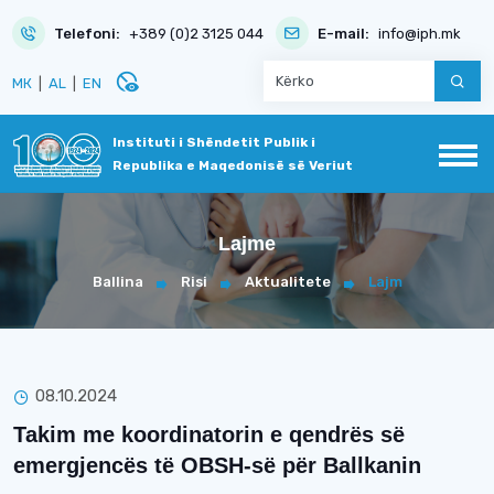
Telefoni:
+389 (0)2 3125 044
E-mail:
info@iph.mk
disabled_visible
МК
|
AL
|
EN
Instituti i Shëndetit Publik i
Republika e Maqedonisë së Veriut
Lajme
Ballina
Risi
Aktualitete
Lajm
08.10.2024
Takim me koordinatorin e qendrës së
emergjencës të OBSH-së për Ballkanin