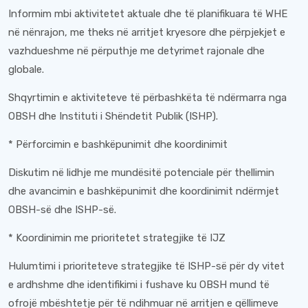
Informim mbi aktivitetet aktuale dhe të planifikuara të WHE
në nënrajon, me theks në arritjet kryesore dhe përpjekjet e
vazhdueshme në përputhje me detyrimet rajonale dhe
globale.
Shqyrtimin e aktiviteteve të përbashkëta të ndërmarra nga
OBSH dhe Instituti i Shëndetit Publik (ISHP).
* Përforcimin e bashkëpunimit dhe koordinimit
Diskutim në lidhje me mundësitë potenciale për thellimin
dhe avancimin e bashkëpunimit dhe koordinimit ndërmjet
OBSH-së dhe ISHP-së.
* Koordinimin me prioritetet strategjike të IJZ
Hulumtimi i prioriteteve strategjike të ISHP-së për dy vitet
e ardhshme dhe identifikimi i fushave ku OBSH mund të
ofrojë mbështetje për të ndihmuar në arritjen e qëllimeve