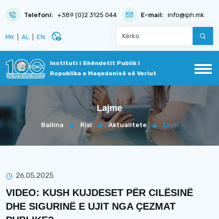
Telefoni:
+389 (0)2 3125 044
E-mail:
info@iph.mk
disabled_visible
МК
|
AL
|
EN
Instituti i Shëndetit Publik i
Republika e Maqedonisë së Veriut
Lajme
Ballina
Risi
Aktualitete
Lajm
26.05.2025
VIDEO: KUSH KUJDESET PËR CILËSINË
DHE SIGURINË E UJIT NGA ÇEZMAT