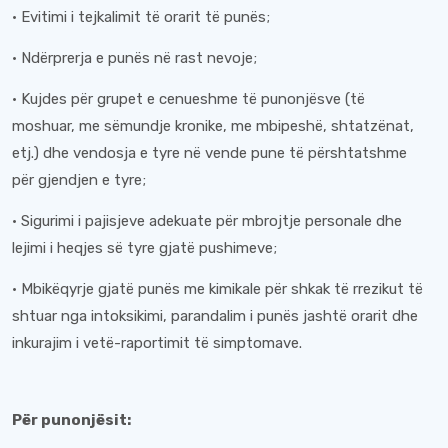
· Evitimi i tejkalimit të orarit të punës;
· Ndërprerja e punës në rast nevoje;
· Kujdes për grupet e cenueshme të punonjësve (të
moshuar, me sëmundje kronike, me mbipeshë, shtatzënat,
etj.) dhe vendosja e tyre në vende pune të përshtatshme
për gjendjen e tyre;
· Sigurimi i pajisjeve adekuate për mbrojtje personale dhe
lejimi i heqjes së tyre gjatë pushimeve;
· Mbikëqyrje gjatë punës me kimikale për shkak të rrezikut të
shtuar nga intoksikimi, parandalim i punës jashtë orarit dhe
inkurajim i vetë-raportimit të simptomave.
Për punonjësit: