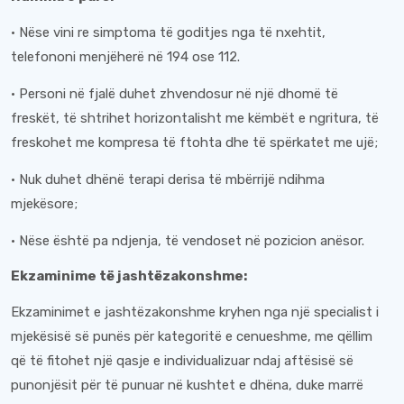
· Nëse vini re simptoma të goditjes nga të nxehtit,
telefononi menjëherë në 194 ose 112.
· Personi në fjalë duhet zhvendosur në një dhomë të
freskët, të shtrihet horizontalisht me këmbët e ngritura, të
freskohet me kompresa të ftohta dhe të spërkatet me ujë;
· Nuk duhet dhënë terapi derisa të mbërrijë ndihma
mjekësore;
· Nëse është pa ndjenja, të vendoset në pozicion anësor.
Ekzaminime të jashtëzakonshme:
Ekzaminimet e jashtëzakonshme kryhen nga një specialist i
mjekësisë së punës për kategoritë e cenueshme, me qëllim
që të fitohet një qasje e individualizuar ndaj aftësisë së
punonjësit për të punuar në kushtet e dhëna, duke marrë