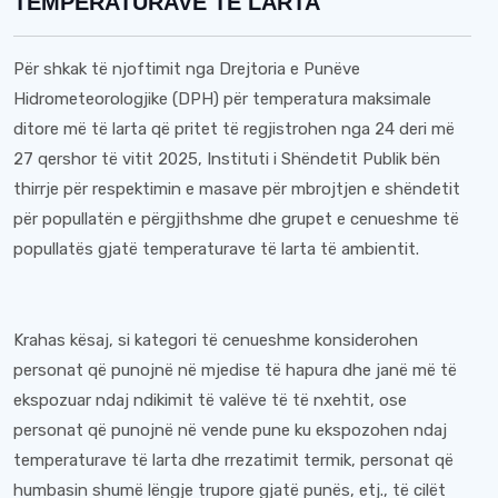
TEMPERATURAVE TË LARTA
Për shkak të njoftimit nga Drejtoria e Punëve
Hidrometeorologjike (DPH) për temperatura maksimale
ditore më të larta që pritet të regjistrohen nga 24 deri më
27 qershor të vitit 2025, Instituti i Shëndetit Publik bën
thirrje për respektimin e masave për mbrojtjen e shëndetit
për popullatën e përgjithshme dhe grupet e cenueshme të
popullatës gjatë temperaturave të larta të ambientit.
Krahas kësaj, si kategori të cenueshme konsiderohen
personat që punojnë në mjedise të hapura dhe janë më të
ekspozuar ndaj ndikimit të valëve të të nxehtit, ose
personat që punojnë në vende pune ku ekspozohen ndaj
temperaturave të larta dhe rrezatimit termik, personat që
humbasin shumë lëngje trupore gjatë punës, etj., të cilët