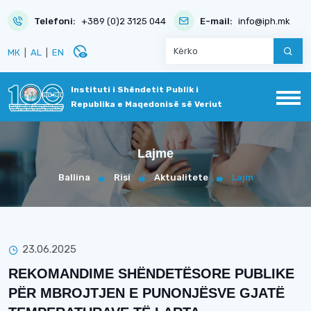
Telefoni:
+389 (0)2 3125 044
E-mail:
info@iph.mk
disabled_visible
МК
|
AL
|
EN
Instituti i Shëndetit Publik i
Republika e Maqedonisë së Veriut
Lajme
Ballina
Risi
Aktualitete
Lajm
23.06.2025
REKOMANDIME SHËNDETËSORE PUBLIKE
PËR MBROJTJEN E PUNONJËSVE GJATË