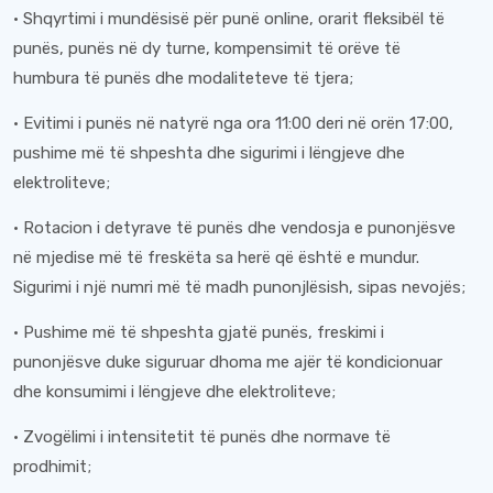
· Shqyrtimi i mundësisë për punë online, orarit fleksibël të
punës, punës në dy turne, kompensimit të orëve të
humbura të punës dhe modaliteteve të tjera;
· Evitimi i punës në natyrë nga ora 11:00 deri në orën 17:00,
pushime më të shpeshta dhe sigurimi i lëngjeve dhe
elektroliteve;
· Rotacion i detyrave të punës dhe vendosja e punonjësve
në mjedise më të freskëta sa herë që është e mundur.
Sigurimi i një numri më të madh punonjlësish, sipas nevojës;
· Pushime më të shpeshta gjatë punës, freskimi i
punonjësve duke siguruar dhoma me ajër të kondicionuar
dhe konsumimi i lëngjeve dhe elektroliteve;
· Zvogëlimi i intensitetit të punës dhe normave të
prodhimit;