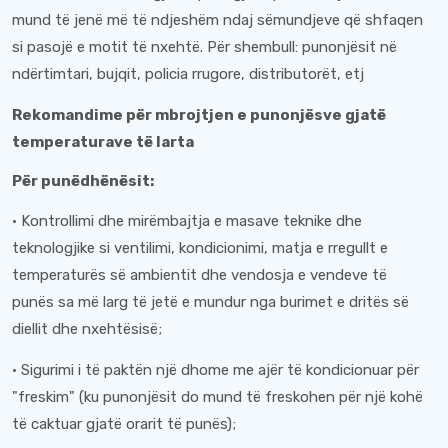
mund të jenë më të ndjeshëm ndaj sëmundjeve që shfaqen
si pasojë e motit të nxehtë. Për shembull: punonjësit në
ndërtimtari, bujqit, policia rrugore, distributorët, etj
Rekomandime për mbrojtjen e punonjësve gjatë
temperaturave të larta
Për punëdhënësit:
· Kontrollimi dhe mirëmbajtja e masave teknike dhe
teknologjike si ventilimi, kondicionimi, matja e rregullt e
temperaturës së ambientit dhe vendosja e vendeve të
punës sa më larg të jetë e mundur nga burimet e dritës së
diellit dhe nxehtësisë;
· Sigurimi i të paktën një dhome me ajër të kondicionuar për
"freskim" (ku punonjësit do mund të freskohen për një kohë
të caktuar gjatë orarit të punës);