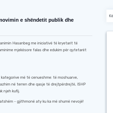
omovimin e shëndetit publik dhe
banimin Hasanbeg me iniciativë të kryetarit të
zaminime mjekësore falas dhe edukim për qytetarët
ua kategorive më të cenueshme: të moshuarve,
zhim në terren dhe qasje të drejtpërdrejtë, ISHP
 njeh kufij.
i gatshëm - gjithmonë aty ku ka më shumë nevojë!