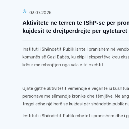
03.07.2025
Aktivitete në terren të IShP-së për pr
kujdesit të drejtpërdrejtë për qytetarët
Instituti i Shëndetit Publik ishte i pranishëm në vend
komunës së Gazi Babës, ku ekipi i ekspertëve kreu ek
lidhur me mbrojtjen nga vala e të nxehtit.
Gjatë gjithë aktivitetit vëmendje e veçantë iu kusht
personave me sëmundje kronike dhe fëmijëve. Me anga
tregoi edhe një herë se kujdesi për shëndetin publik nuk
Instituti i Shëndetit Publik mbetet i pranishëm dhe 