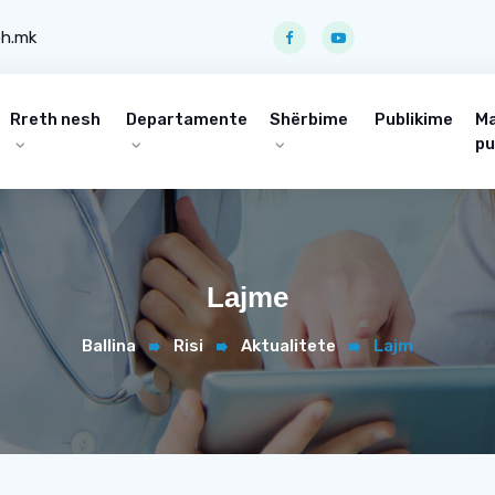
ph.mk
Rreth nesh
Departamente
Shërbime
Publikime
Ma
pu
Lajme
Ballina
Risi
Aktualitete
Lajm