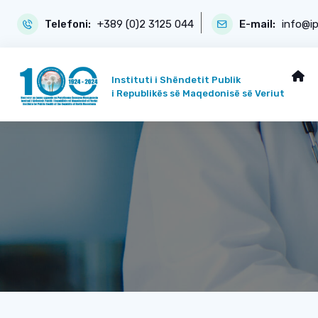
Telefoni:
+389 (0)2 3125 044
E-mail:
info@i
Instituti i Shëndetit Publik
i Republikës së Maqedonisë së Veriut