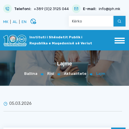
Telefoni:
+389 (0)2 3125 044
E-mail:
info@iph.mk
disabled_visible
МК
|
AL
|
EN
Instituti i Shëndetit Publik i
Republika e Maqedonisë së Veriut
Lajme
Ballina
Risi
Aktualitete
Lajm
05.03.2026