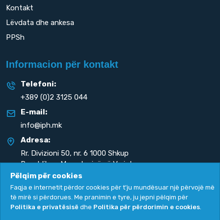
Kontakt
Lëvdata dhe ankesa
PPSh
Informacion për kontakt
Telefoni:
+389 (0)2 3125 044
E-mail:
info@iph.mk
Adresa:
Rr. Divizioni 50,
nr. 6 1000 Shkup
Republika e Maqedonisë së Veriut
Pëlqim për cookies
Faqja e internetit përdor cookies për t'ju mundësuar një përvojë më
të mirë si përdorues. Me pranimin e tyre, ju jepni pëlqim për
Politika e privatësisë
dhe
Politika për përdorimin e cookies
.
Politika e privatësisë
|
Politika për përdorimin e cookies