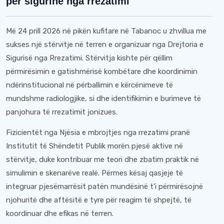
për sigurinë nga rrezatimi
Më 24 prill 2026 në pikën kufitare në Tabanoc u zhvillua me
sukses një stërvitje në terren e organizuar nga Drejtoria e
Sigurisë nga Rrezatimi. Stërvitja kishte për qëllim
përmirësimin e gatishmërisë kombëtare dhe koordinimin
ndërinstitucional në përballimin e kërcënimeve të
mundshme radiologjike, si dhe identifikimin e burimeve të
panjohura të rrezatimit jonizues.
Fizicientët nga Njësia e mbrojtjes nga rrezatimi pranë
Institutit të Shëndetit Publik morën pjesë aktive në
stërvitje, duke kontribuar me teori dhe zbatim praktik në
simulimin e skenarëve realë. Përmes kësaj qasjeje të
integruar pjesëmarrësit patën mundësinë t’i përmirësojnë
njohuritë dhe aftësitë e tyre për reagim të shpejtë, të
koordinuar dhe efikas në terren.