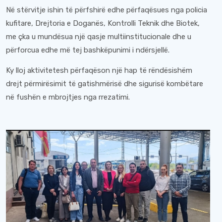
Në stërvitje ishin të përfshirë edhe përfaqësues nga policia
kufitare, Drejtoria e Doganës, Kontrolli Teknik dhe Biotek,
me çka u mundësua një qasje multiinstitucionale dhe u
përforcua edhe më tej bashkëpunimi i ndërsjellë.
Ky lloj aktivitetesh përfaqëson një hap të rëndësishëm
drejt përmirësimit të gatishmërisë dhe sigurisë kombëtare
në fushën e mbrojtjes nga rrezatimi.