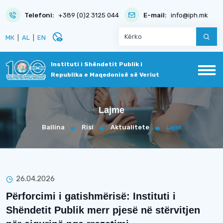
Telefoni:
+389 (0)2 3125 044
E-mail:
info@iph.mk
disabled_visible
МК
|
AL
|
EN
Instituti i Shëndetit Publik i
Republika e Maqedonisë së Veriut
Lajme
Ballina
Risi
Aktualitete
Lajm
26.04.2026
Përforcimi i gatishmërisë: Instituti i
Shëndetit Publik merr pjesë në stërvitjen