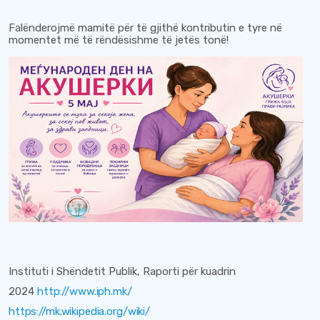
Fal
ë
nderojmë mamitë për të gjithë kontributin e tyre në
momentet më të rëndësishme të jetës
t
onë!
Instituti i Shëndetit Publik, Raporti për kuadrin
2024
http://www.iph.mk/
https://mk.wikipedia.org/wiki/