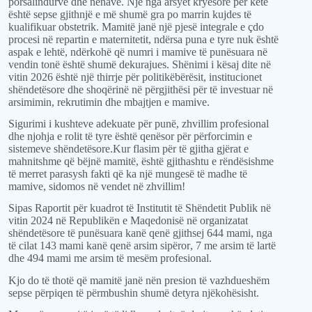
porsalindurve dhe nënave. Një nga arsyet kryesore për këtë
është sepse gjithnjë e më shumë gra po marrin kujdes të
kualifikuar obstetrik. Mamitë janë një pjesë integrale e çdo
procesi në repartin e maternitetit, ndërsa puna e tyre nuk është
aspak e lehtë, ndërkohë që numri i mamive të punësuara në
vendin tonë është shumë dekurajues. Shën
imi i kësaj dite në
vitin 2026 është një thirrje për politikëbërësit, institucionet
shëndetësore dhe shoqërinë në përgjithësi për të investuar në
arsimimin, rekrutimin dhe mbajtjen e mamive.
Sigurimi i kushteve
adekuate
për punë
, zhvillim profesional
dhe njohja e rolit të tyre është
qen
ësor për
për
forcimin e
sistemeve shëndetësore.
Kur
flasim për
të gjitha gjërat e
mahnitshme që bëjnë mamitë, është gjithashtu e rëndësishme
të merret parasysh fakti që ka një mungesë
të madhe
të
mamive, sidomos në vendet në zhvillim!
Sipas Raportit
për kuadrot
të Institutit të Shëndetit Publik në
vitin 2024 në Republikën e Maqedonisë në organizatat
shëndetësor
e
të punësuara kanë qenë gjithsej 644 mami, nga
të cilat 143 mami
kanë qenë
arsim
sipëror
, 7
me
arsim të lartë
dhe 494 mami
me
arsim të mesëm profesional.
Kjo do të thotë që mamitë janë nën presion të vazhdueshëm
sepse përpiqen të përmbushin shumë
detyra
njëkohësisht.