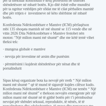
për t
a
theksuar kontributin e këtij profesioni në sistemet
shëndetësore në mbarë botën.
Kjo ditë është edhe mundësi
për ta ngritur vetëdijen për sfidat me të cilat përballen mamitë
dhe për rritjen e
investimeve në këto shërbime në mbarë
botën.
Konfederata Ndërkombëtare e Mamive (ICM) përfaqëson
mbi 135 shoqata mamish në më shumë se 115 vende dhe në
vitin 2026 Dita Ndërkombëtare e Mamive festohet nën
moton: "Një
m
ilion
m
ami
m
ë
s
humë" dhe me këtë temë
vihet
theksi tek
:
· munges
a
globale
e
mamive
· nevoj
a
për investime në arsim dhe punësim
· përmirësimi
i
kujdesit shëndetësor
për
nën
at
dhe të
porsalindurit
Sipas
kësaj organizate
bota ka nevojë për rreth “ Një
m
ilion
m
ami
m
ë
s
humë ”
që të mund të sigurojë
kujdes cilësor kudo.
Konfederata Ndërkombëtare e Mamive (ICM) me temën “ Një
m
ilion
m
ami
m
ë
s
humë”
e
thekson nevojën
eme
rgjente për një
milion mami
më shumë
në të gjithë botën për t
’i
përmbushur
nevojat
për
shëndet seksual, reproduktiv, të nënës, të të
porsalindurve dhe adoleshentëve, të grave dhe
personave me