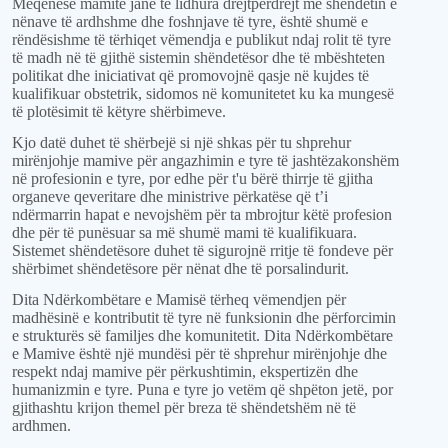
Meqenëse mamitë janë të lidhura drejtpërdrejt me shëndetin e
nënave të ardhshme dhe
foshnjave
të tyre, është shumë e
rëndësishme të tërhiqet vëmendja e publikut ndaj rolit të tyre
të madh në të gjithë sistemin shëndetësor dhe të mbështeten
politikat dhe iniciativat që promovojnë
qasje
në kujdes të
kualifikuar obstetrik,
sidomos
në komunitetet
ku ka mungesë
të plotësimit të këtyre shërbimeve
.
Kjo datë duhet të shërbejë si një
shkas për tu shprehur
mirënjohje mamive
për
angazhimin e tyre të
jashtëzakonsh
ëm
në profesionin e tyre, por edhe për t'u bërë thirrje të gjitha
organeve qeveritare dhe ministrive përkatëse që t
’i
ndërmarrin hapat e nevojshëm për t
a
mbrojtur këtë profesion
dhe për të punësuar sa më shumë mami të kualifikuara.
Sistemet shëndetësore duhet të sigurojnë rritje të fondeve për
shërbimet shëndetësore
për
nën
at
dhe të porsalindurit.
Dita Ndërkombëtare e Mamisë tërheq vëmendjen për
madhësinë e kontributit të tyre në funksionin dhe
për
forcimin
e strukturës së familjes dhe komunitetit. Dita Ndërkombëtare
e Mami
ve
është një mundësi për të shprehur mirënjohje dhe
respekt ndaj mamive për përkushtimin, ekspertizën dhe
humanizmin e tyre. Puna e tyre jo vetëm që shpëton jetë, por
gjithashtu krijon themel për breza të shëndetshëm në të
ardhmen.