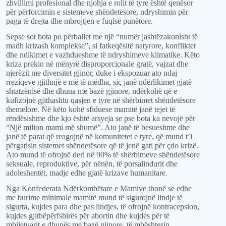
zhvillimi profesional dhe njohja e rolit të tyre është
qenësor
për
për
forcimin e sistemeve shëndetësore, ndryshimin për
paga të drejta dhe mbrojtjen e fuqisë punëtore.
Sepse sot bota po përballet me një “numër
jashtëzakonisht të
madh krizash
komplekse”,
si
fatkeqësitë natyrore, konfliktet
dhe ndikimet e vazhdueshme të ndryshimeve klimatike. Këto
kriza prekin në mënyrë disproporcionale gratë, vajzat dhe
njerëzit me diversitet gjinor, duke i ekspozuar ato ndaj
rreziqeve
gjithnjë e më të mëdha,
siç janë ndërlikimet
gjatë
shtatzënisë dhe dhuna me bazë gjinore, ndërkohë që
e
kufizojnë gjithashtu
qasjen
e tyre në shërbimet shëndetësore
themelore
. Në këto kohë sfiduese mamitë janë
tejet të
rëndësishme
dhe kjo është arsyeja
se
pse bota ka nevojë për
“Një
m
ilion
m
ami
m
ë
s
humë”. Ato janë
të besueshme dhe
janë të parat që reagojnë në komunitetet e tyre
,
që
mund t
’i
përgatisin sistemet shëndetësore që të jenë gati për çdo krizë.
Ato mund të ofrojnë deri në 90% të shërbimeve shëndetësore
seksuale,
reproduktive
,
për
nënë
n
, të porsalindur
it
dhe
adoleshentë
t
, madje edhe gjatë krizave humanitare.
Nga
Konfederata Ndërkombëtare e Mamive tho
n
ë se edhe
me burime minimale mamitë mund të sigurojnë lindje të
sigurta, kujdes para dhe pas lindjes, të ofrojnë kontracepsion,
kujdes gjithëpërfshirës për abortin dhe kujdes për të
mbijetuarit e dhunës me bazë gjinore, të mbështesin