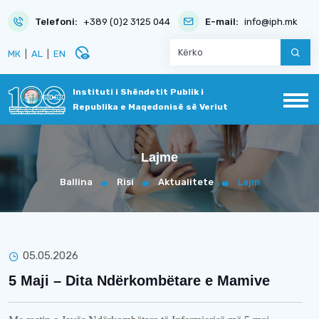
Telefoni:
+389 (0)2 3125 044
E-mail:
info@iph.mk
disabled_visible
МК
|
AL
|
EN
Instituti i Shëndetit Publik i
Republika e Maqedonisë së Veriut
Lajme
Ballina
Risi
Aktualitete
Lajm
05.05.2026
5 Maji – Dita Ndërkombëtare e Mamive