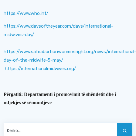
https://www.who.int/
https://www.daysoftheyear.com/days/international-
midwives-day/
https://www.safeabortionwomensright.org/news/international
day-of-the-midwife-5-may/
https://internationalmidwives.org/
Përgatiti
:
Departamenti i promovimit të shëndetit dhe i
ndjekjes së sëmundjeve