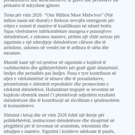
përkatësi të ndryshme gjinore.
Tema për vitin 2026
“
One Million More Midwives“
(
Një
m
ilion
m
ami
m
ë
s
humë
) e
thekson nevojën
eme
rgjente për
rrit
jen e
numrit të mamive të kualifikuara në
mbarë botën
.
Sipas vlerësimeve ndërkombëtare mungesa e punonjësve
shëndetësorë,
e sidomos
mamive, përbën një sfidë serioze për
sigurimin e një mbrojtjeje
shëndetësor
e
cilësor
e
dhe të
arritsh
me
,
sidomos
në vendet me të ardhura të ulëta dhe
mesatare
.
Mamitë
ka
në një rol
qenësor
në
sigu
rimin e kujdesit të
vazhdueshëm dhe gjithëpërfshirës për gratë gjatë shtatzënisë,
lindjes dhe periudhës pas lindjes. Puna e tyre kontribuon në
uljen e vdekshmërisë së nënave dhe të porsalindurve,
përmirësimin e shëndetit reproduktiv dhe promovimin e
edukimit shëndetësor. Hulumtimet tregojnë se investimi në
kujdesin obstetrik mund t
’i
përmirësojë ndjeshëm rezultatet
shëndetësore dhe të kontribuojë në zhvillimin e qëndrueshëm
të komuniteteve.
Shën
imi i kësaj dite në vitin 2026 është një thirrje për
politikëbërësit, institucionet shëndetësore dhe shoqërinë në
përgjithësi për të investuar në arsimimin, rekrutimin dhe
mbajtjen e mamive. Sigurimi i kushteve
adekuate
të punës,