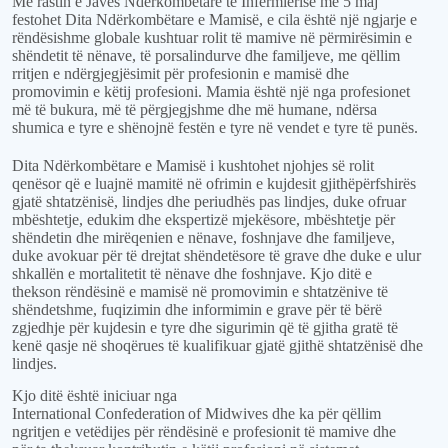
Me rastin e Javës Ndërkombëtare të Infermierisë më 5 maj
festohet Dita Ndërkombëtare e Mamisë, e cila është një ngjarje e
rëndësishme globale kushtuar rolit të mamive në përmirësimin e
shëndetit të nënave, të porsalindurve dhe familjeve, me qëllim
rritjen e ndërgjegjësimit për profesionin e mamisë dhe
promovimin e këtij profesioni. Mamia është një nga profesionet
më të bukura, më të përgjegjshme dhe më humane, ndërsa
shumica e tyre e shënojnë festën e tyre në vendet e tyre të punës.
Dita Ndërkombëtare e Mamisë i kushtohet njohjes së rolit
qenësor që e luajnë mamitë në ofrimin e kujdesit gjithëpërfshirës
gjatë shtatzënisë, lindjes dhe periudhës pas lindjes, duke ofruar
mbështetje, edukim dhe ekspertizë mjekësore, mbështetje për
shëndetin dhe mirëqenien e nënave, foshnjave dhe familjeve,
duke avokuar për të drejtat shëndetësore të grave dhe duke e ulur
shkallën e mortalitetit të nënave dhe foshnjave. Kjo ditë e
thekson rëndësinë e mamisë në promovimin e shtatzënive të
shëndetshme, fuqizimin dhe informimin e grave për të bërë
zgjedhje për kujdesin e tyre dhe sigurimin që të gjitha gratë të
kenë qasje në shoqërues të kualifikuar gjatë gjithë shtatzënisë dhe
lindjes.
Kjo ditë është iniciuar nga
International
Confederation
of
Midwives dhe ka për qëllim
ngritjen e vetëdijes për rëndësinë e profesionit të mamive dhe