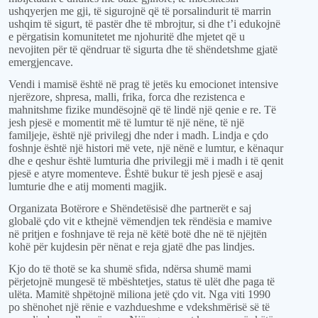
ushqyerjen me gji, të sigurojnë që të porsalindurit të marrin
ushqim të sigurt, të pastër dhe të mbrojtur, si dhe t
’i
edukojnë
e përgatisin komunitetet me njohuritë dhe mjetet që u
nevojiten për të qëndruar të sigurta dhe të shëndetshme gjatë
emergjencave.
Vendi i mamisë është në prag të jetës ku emocionet intensive
njerëzore, shpresa, malli, frika, forca dhe rezistenca e
mahnitshme fizike
mundës
ojnë që
të lindë
një qenie e re. Të
jesh pjesë e momentit më të lumtur të një nëne, të një
familjeje, është një privilegj dhe nder i madh. Lindja e çdo
foshnje është një histori më vete, një nën
ë
e
lumtur,
e
kënaqur
dhe
e
qeshur është lumturia dhe privilegji më i madh
i të qenit
pjesë e atyre momenteve. Është
bukur
të jesh pjesë e asaj
lumturie dhe e atij momenti magjik.
Organizata
Bot
ë
rore
e
Sh
ë
ndet
ë
sis
ë
dhe
partner
ë
t
e
saj
global
ë ç
do
vit
e kthejnë
v
ë
mendjen
tek rëndësia
e
mamive
n
ë
pritjen
e
foshnjave
t
ë
reja
n
ë
këtë
bot
ë
dhe
n
ë
t
ë
nj
ë
jt
ë
n
koh
ë
për
kujdesin
p
ë
r
n
ë
nat
e
reja
gjat
ë
dhe
pas
lindjes
.
Kjo
do
t
ë
thot
ë
se
ka
shum
ë
sfida
,
ndërsa
shum
ë
mami
p
ë
rjetojn
ë
munges
ë
të
mb
ë
shtetje
s
,
status
t
ë
ul
ë
t
dhe
paga
t
ë
ul
ë
ta
.
Mamit
ë
shp
ë
tojn
ë
miliona
jet
ë ç
do
vit
.
Nga viti 1990
po shënohet një rënie e vazhdueshme e vdekshmërisë së të