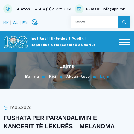
Telefoni:
+389 (0)2 3125 044
E-mail:
info@iph.mk
disabled_visible
МК
|
AL
|
EN
Instituti i Shëndetit Publik i
Republika e Maqedonisë së Veriut
Lajme
Ballina
Risi
Aktualitete
Lajm
19.05.2026
FUSHATA PËR PARANDALIMIN E
KANCERIT TË LËKURËS – MELANOMA