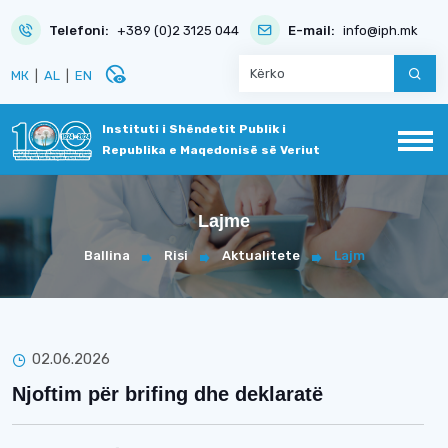
Telefoni:
+389 (0)2 3125 044
E-mail:
info@iph.mk
disabled_visible
МК
|
AL
|
EN
Instituti i Shëndetit Publik i
Republika e Maqedonisë së Veriut
Lajme
Ballina
Risi
Aktualitete
Lajm
02.06.2026
Njoftim për brifing dhe deklaratë