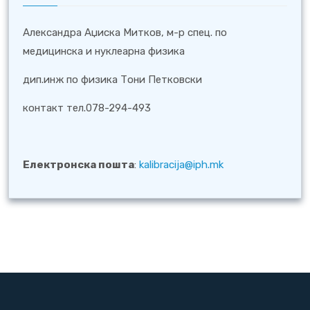
Александра Аџиска Митков, м-р спец. по
медицинска и нуклеарна физика
дип.инж по физика Тони Петковски
контакт тел.078-294-493
Електронска пошта
:
kalibracija@iph.mk