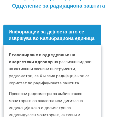
Одделение за радијациона заштита
Информации за дејноста што се
извршува во Калибрациона единица
Еталонирање и одредување на
енергетски одговор
на различни видови
на активни и пасивни инструменти,
радиометри, за X и гама радијација кои се
користат во радијационата заштита.
Преносни радиометри за амбиентален
мониторинг со аналогна или дигитална
индикација како и дозиметри за
индивидуален мониторинг, активни и