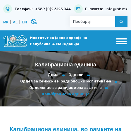
Телефон:
+389 (0)2 3125 044
Е-пошта:
info@iph.mk
disabled_visible
МК
|
AL
|
EN
Институт за јавно здравје на
Република С. Македонија
Калибрациона единица
Дома
Оддели
Оддел за хемиски и радиолошки испитувања
Одделение за радијациона заштита
Калибрациона единица
Калибрациона единица, во рамките на