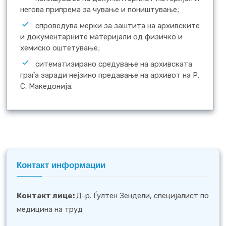
негова припрема за чување и поништување;
спроведува мерки за заштита на архивските
и документарните материјали од физичко и
хемиско оштетување;
ситематизирано средување на архивската
граѓа заради нејзино предавање на архивот на Р.
С. Македонија.
Контакт информации
Контакт лице
:
Д-р. Ѓултен Зендели, специјалист по
медицина на труд