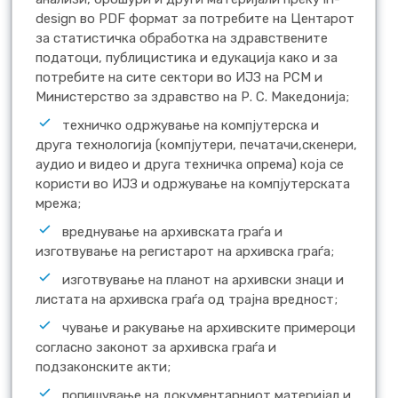
design во PDF формат за потребите на Центарот
за статистичка обработка на здравствените
податоци, публицистика и едукација како и за
потребите на сите сектори во ИЈЗ на РСМ и
Министерство за здравство на Р. С. Македонија;
техничко одржување на компјутерска и
друга технологија (компјутери, печатачи,скенери,
аудио и видео и друга техничка опрема) која се
користи во ИЈЗ и одржување на компјутерската
мрежа;
вреднување на архивската граѓа и
изготвување на регистарот на архивска граѓа;
изготвување на планот на архивски знаци и
листата на архивска граѓа од трајна вредност;
чување и ракување на архивските примероци
согласно законот за архивска граѓа и
подзаконските акти;
попишување на документарниот материјал и