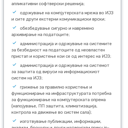
апликативни софтверски решенија;
одржување на компјутерската мрежа во ИЈЗ
и сите други екстерни комуникациски врски;
обезбедување сигурно и навремено
архивирање на податоците;
администрација и одржување на системите
за безбедност на податоците од неовластен
пристап и користење кои се од интерес на ИЈЗ;
администрација и одржување на системот
за заштита од вируси на информацискиот
систем на ИЈЗ;
грижење за правилно користење и
функционирање на инфраструктурата потребна
за функционирање на компјутерската опрема
(напојување, ПП заштита, климатизација,
контрола на движење во систем сала);
изготвување публикации, информации,
анализи, брошури и други материјали преку in-