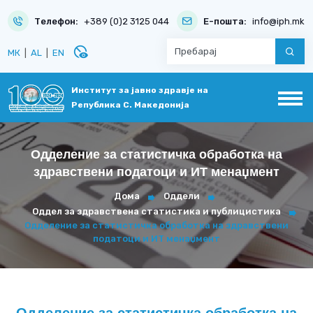
Телефон:
+389 (0)2 3125 044
Е-пошта:
info@iph.mk
disabled_visible
МК
|
AL
|
EN
Институт за јавно здравје на
Република С. Македонија
Одделение за статистичка обработка на
здравствени податоци и ИТ менаџмент
Дома
Оддели
Оддел за здравствена статистика и публицистика
Одделение за статистичка обработка на здравствени
податоци и ИТ менаџмент