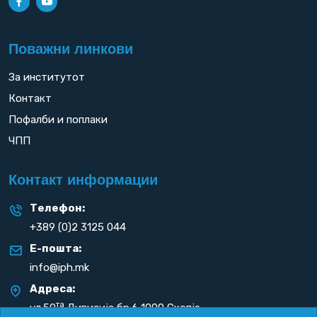
Поважни линкови
За институтот
Контакт
Пофалби и поплаки
ЧПП
Контакт информации
Телефон:
+389 (0)2 3125 044
Е-пошта:
info@iph.mk
Адреса:
та
ул.50
Дивизија бр.6 1000 Скопје