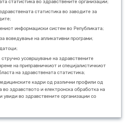
ата статистика во здравствените организации;
 здравствената статистика во заводите за
дите;
вениот информациски систем во Републиката;
 за воведување на апликативни програми;
одатоци;
а стручно усовршување на здравствените
време на приправничкиот и специјалистичкиот
бласта на здравствената статистика;
 медицинските кадри од различни профили од
а во здравството и електронска обработка на
ки увиди во здравствените организации со