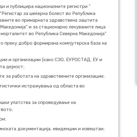
ди и публицира националните регистри ”
 “Регистар за шеќерна болест во Република
уваните во примарната здравствена заштита
Македонија” и за стационарно лекуваните лица
 морталитет во Република Северна Македонија”
о преку добро формирана компјутерска база на
ии и организации (како СЗО, ЕУРОСТАД, ЕУ и
та дејност;
те за работата на здравствените организации;
атистички истражувања од областа во
ошки упатства за спроведување на
твото;
ри;
инската документација, евиденции и извештаи;