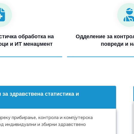
стичка обработка на
Одделение за контрол
оци и ИТ менаџмент
повреди и н
 за здравствена статистика и
реку прибирање, контрола и компјутерска
од индивидуални и збирни здравствено