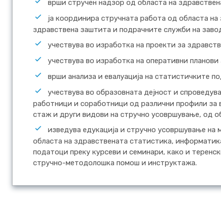
врши стручен надзор од областа на здравствен
ја координира стручната работа од областа на
здравствена заштита и подрачните служби на заво
учествува во изработка на проекти за здравст
учествува во изработка на оперативни планови
врши анализа и евалуација на статистичките п
учествува во образовната дејност и спроведув
работници и соработници од различни профили за 
стаж и други видови на стручно усовршување, од о
изведува едукација и стручно усовршување на
областа на здравствената статистика, информатик
податоци преку курсеви и семинари, како и теренс
стручно-методолошка помош и инструктажа.