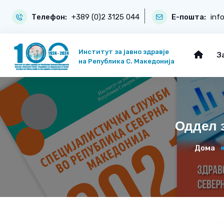
Телефон:
+389 (0)2 3125 044
Е-пошта:
inf
Институт за јавно здравје
З
на Република С. Македонија
Оддел з
Дома