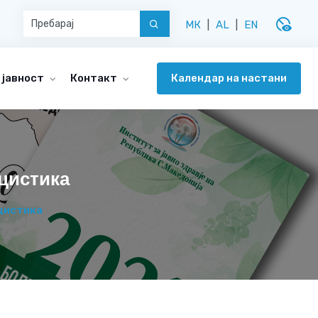
disabled_visible
МК
|
AL
|
EN
Календар на настани
 јавност
Контакт
цистика
цистика