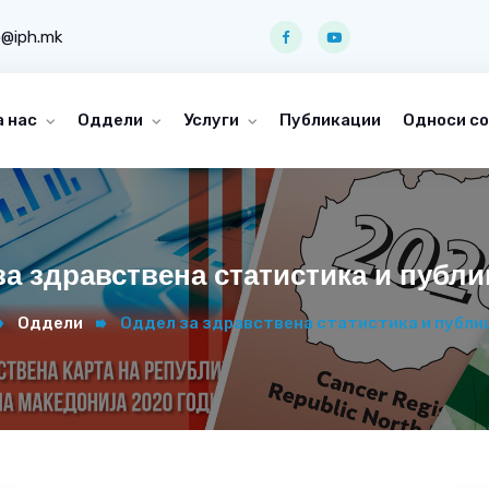
o@iph.mk
а нас
Оддели
Услуги
Публикации
Односи со
а здравствена статистика и публи
Оддели
Оддел за здравствена статистика и публи