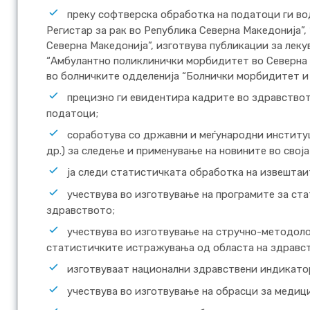
преку софтверска обработка на податоци ги во
Регистар за рак во Република Северна Македонија”,
Северна Македонија”, изготвува публикации за лек
“Амбулантно поликлинички морбидитет во Северна 
во болничките одделенија “Болнички морбидитет и
прецизно ги евидентира кадрите во здравствот
податоци;
соработува со државни и меѓународни институц
др.) за следење и применување на новините во своја
ја следи статистичката обработка на извештаи
учествува во изготвување на програмите за ст
здравството;
учествува во изготвување на стручно-методол
статистичките истражувања од областа на здравс
изготвуваат национални здравствени индикато
учествува во изготвување на обрасци за медиц