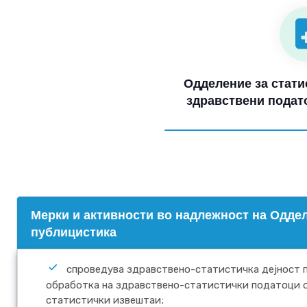
Одделение за стати
здравствени подат
Mерки и активности во надлежност на Оддел
публицистика
спроведува здравствено-статистичка дејност п
обработка на здравствено-статистички податоци 
статистички извештаи;