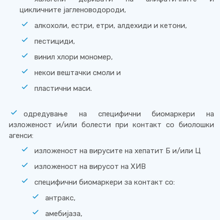
цикличните јагленоводороди,
алкохоли, естри, етри, алдехиди и кетони,
пестициди,
винил хлори мономер,
некои вештачки смоли и
пластични маси.
одредување на специфични биомаркери на
изложеност и/или болести при контакт со биолошки
агенси:
изложеност на вирусите на хепатит Б и/или Ц
изложеност на вирусот на ХИВ
специфични биомаркери за контакт со:
антракс,
амебијаза,