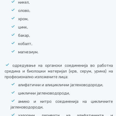
никел,
олово,
хром,
цинк,
бакар,
кобалт,
магнезиум.
одредување на органски соединенија во работна
средина и биолошки материјал (крв, серум, урина) на
професионално изложените лица:
алифатични и алициклични јагленоводороди,
циклични јагленоводороди,
амино и нитро соединенија на цикличните
јагленоводороди,
халогени деривати на алифатичните и