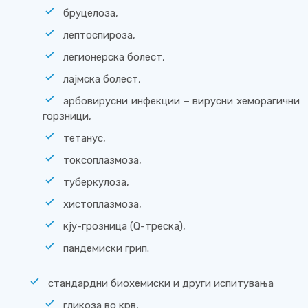
бруцелоза,
лептоспироза,
легионерска болест,
лајмска болест,
арбовирусни инфекции – вирусни хеморагични
горзници,
тетанус,
токсоплазмоза,
туберкулоза,
хистоплазмоза,
кју-грозница (Q-треска),
пандемиски грип.
стандардни биохемиски и други испитувања
гликоза во крв,