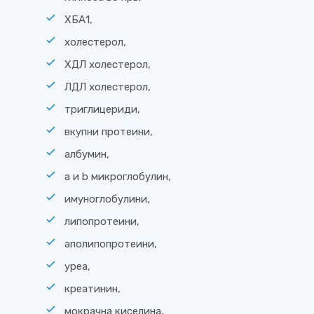
ХБА1,
холестерол,
ХДЛ холестерол,
ЛДЛ холестерол,
триглицериди,
вкупни протеини,
албумин,
a и b микроглобулин,
имуноглобулини,
липопротеини,
аполипопротеини,
уреа,
креатинин,
мокрачна киселина,