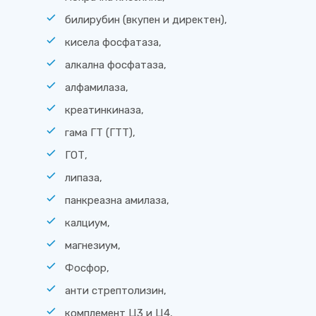
билирубин (вкупен и директен),
кисела фосфатаза,
алкална фосфатаза,
алфамилаза,
креатинкиназа,
гама ГТ (ГТТ),
ГОТ,
липаза,
панкреазна амилаза,
калциум,
магнезиум,
Фосфор,
анти стрептолизин,
комплемент Ц3 и Ц4,