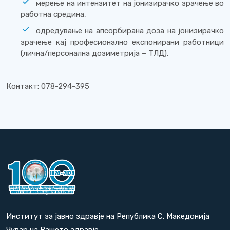
мерење на интензитет на јонизирачко зрачење во
работна средина,
одредување на апсорбирана доза на јонизирачко
зрачење кај професионално експонирани работници
(лична/персонална дозиметрија – ТЛД).
Контакт: 078-294-395
Институт за јавно здравје на Република С. Македонија
Чувар на Вашето здравје