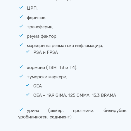
ЦРП,
феритин,
трансферин,
реума фактор,
маркери на ревматска инфламација,
PSA и FPSA
хормони (TSH, Т3 и Т4),
туморски маркери,
СЕА
СЕА – 19,9 GIMA, 125 OMMA, 15.3 BRAMA
урина (шеќер, протеини, билирубин,
уробилиноген, седимент)