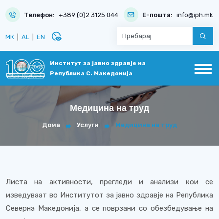
Телефон:
+389 (0)2 3125 044
Е-пошта:
info@iph.mk
disabled_visible
МК
|
AL
|
EN
Институт за јавно здравје на
Република С. Македонија
Медицина на труд
Дома
Услуги
Медицина на труд
Листа на активности, прегледи и анализи кои се
изведуваат во Институтот за јавно здравје на Република
Северна Македонија, а се поврзани со обезбедување на