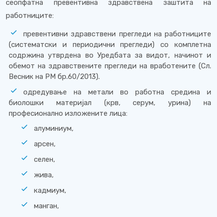
сеопфатна превентивна здравствена заштита на
работниците:
превентивни здравствени прегледи на работниците
(систематски и периодични прегледи) со комплетна
содржина утврдена во Уредбата за видот, начинот и
обемот на здравствените прегледи на вработените (Сл.
Весник на РМ бр.60/2013).
одредување на метали во работна средина и
биолошки материјал (крв, серум, урина) на
професионално изложените лица:
алуминиум,
арсен,
селен,
жива,
кадмиум,
манган,