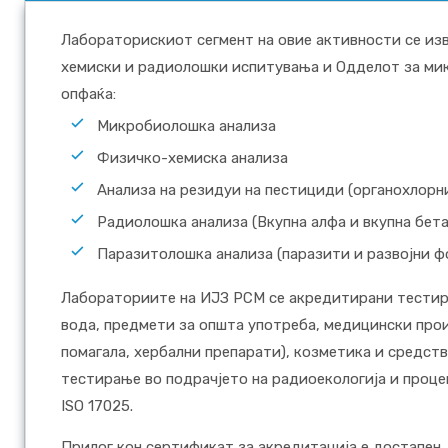
Лабораторискиот сегмент на овие активности се из
хемиски и радиолошки испитувања и Одделот за мик
опфаќа:
Микробиолошка анализа
Физичко-хемиска анализа
Анализа на резидуи на пестициди (органохлор
Радиолошка анализа (Вкупна алфа и вкупна бет
Паразитолошка анализа (паразити и развојни ф
Лабораториите на ИЈЗ РСМ се акредитирани тестира
вода, предмети за општа употреба, медицински про
помагала, хербални препарати), козметика и средств
тестирање во подрачјето на радиоекологија и проце
ISO 17025.
Прилог кон сертификат за акредитација е достапе