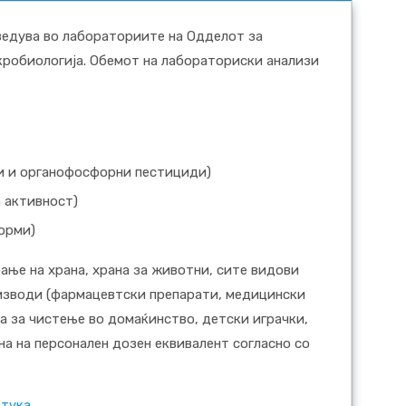
ведува во лабораториите на Одделот за
робиологија. Обемот на лабораториски анализи
ни и органофосфорни пестициди)
а активност)
орми)
ње на храна, храна за животни, сите видови
изводи (фармацевтски препарати, медицински
а за чистење во домаќинство, детски играчки,
на на персонален дозен еквивалент согласно со
н
тука
.