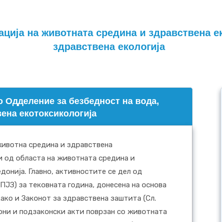
ација на животната средина и здравствена е
здравствена екологија
 Одделение за безбедност на вода,
вена екотоксикологија
животна средина и здравствена
и од областа на животната средина и
донија. Главно, активностите се дел од
ПЈЗ) за тековната година, донесена на основa
 како и Законот за здравствена заштита (Сл.
акони и подзаконски акти поврзан со животната