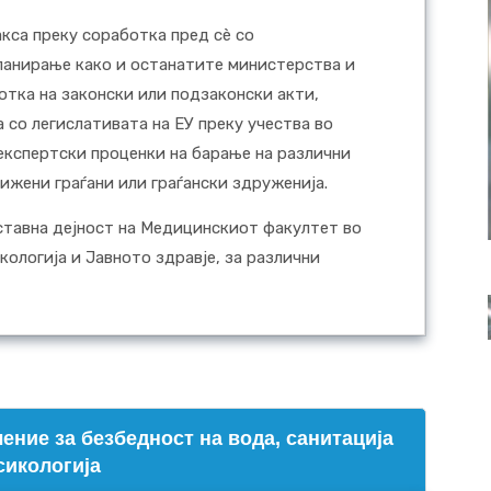
кса преку соработка пред сè со
ланирање како и останатите министерства и
отка на законски или подзаконски акти,
 со легислативата на ЕУ преку учества во
експертски проценки на барање на различни
рижени граѓани или граѓански здруженија.
ставна дејност на Медицинскиот факултет во
кологија и Јавното здравје, за различни
ение за безбедност на вода, санитација
сикологија