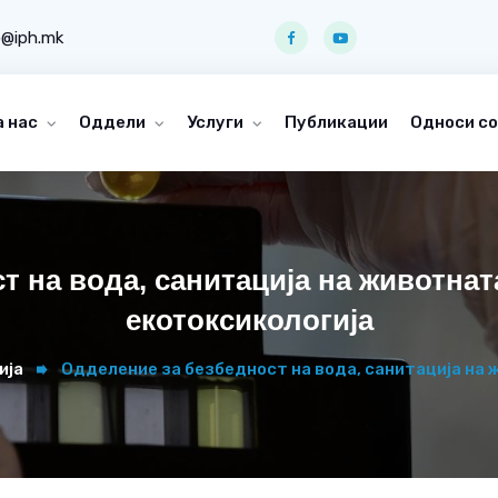
o@iph.mk
а нас
Оддели
Услуги
Публикации
Односи со
т на вода, санитација на животнат
екотоксикологија
ија
Одделение за безбедност на вода, санитација на