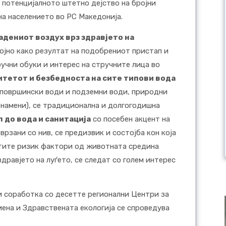
 потенцијалното штетно дејство на бројни
а населението во РС Македонија.
адениот воздух врз здравјето на
ојно како резултат на подобрениот пристап и
учни обуки и интерес на стручните лица во
тетот и безбедноста на сите типови вода
, површински води и подземни води, природни
 намени), се традиционална и долгогодишна
 до вода и санитација
со посебен акцент на
рзани со нив, се предизвик и состојба кон која
атите ризик фактори од животната средина
дравјето на луѓето, се следат со голем интерес
 соработка со десетте регионални Центри за
иена и Здравствената екологија се спроведува