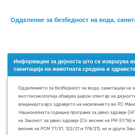
Одделение за безбедност на вода, санит
Информации за дејноста што се извршува во
санитација на животната средина и здравст
Одделението за безбедност на вода, санитација на 
екотоксикологија обавува широк спектар на дејност
влијанијата врз здравјето на населението во РС Маке
Националната годишна програма за јавно здравје (НГ
на Законот за јавно здравје (Сл. весник на РМ 37/16)
весник на РСМ 77/21, 122/21 и 178/21), но и други З