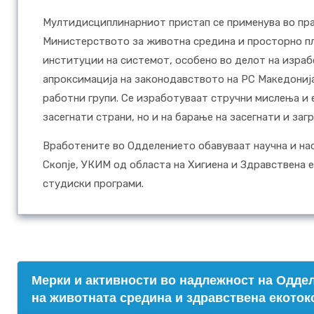
Мултидисциплинарниот пристап се применува во пра
Министерството за животна средина и просторно п
институции на системот, особено во делот на израб
апроксимација на законодавството на РС Македонија
работни групи. Се изработуваат стручни мислења и 
засегнати страни, но и на барање на засегнати и заг
Вработените во Одделението обавуваат научна и на
Скопје, УКИМ од областа на Хигиена и Здравствена е
студиски програми.
Mерки и активности во надлежност на Оддел
на животната средина и здравствена екоток