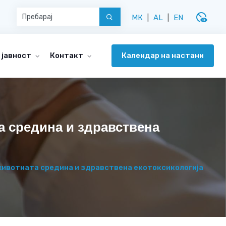
disabled_visible
МК
|
AL
|
EN
Календар на настани
 јавност
Контакт
а средина и здравствена
 животната средина и здравствена екотоксикологија