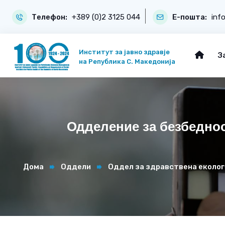
Телефон:
+389 (0)2 3125 044
Е-пошта:
inf
Институт за јавно здравје
З
на Република С. Македонија
Одделение за безбеднос
Дома
Оддели
Оддел за здравствена еколог