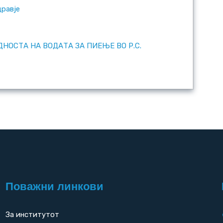
дравје
НОСТА НА ВОДАТА ЗА ПИЕЊЕ ВО Р.С.
Поважни линкови
За институтот