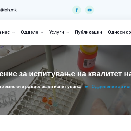
o@iph.mk
а нас
Оддели
Услуги
Публикации
Односи со
ние за испитување на квалитет н
а хемиски и радиолошки испитувања
Одделение за ис