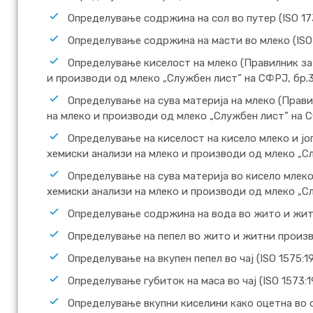
Определување содржина на сол во путер (ISO 17
Определување содржина на масти во млеко (ISO
Определување киселост на млеко (Правилник за
и производи од млеко „Службен лист” на СФРЈ, бр.
Определување на сува материја на млеко (Прав
на млеко и производи од млеко „Службен лист” на С
Определување на киселост на кисело млеко и јо
хемиски анализи на млеко и производи од млеко „С
Определување на сува материја во кисело млеко
хемиски анализи на млеко и производи од млеко „С
Определување содржина на вода во жито и житн
Определување на пепел во жито и житни произво
Определување на вкупен пепел во чај (ISO 1575:1
Определување губиток на маса во чај (ISO 1573:1
Определување вкупни киселини како оцетна во о