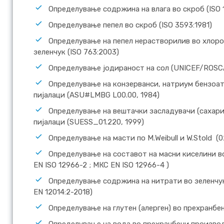
Определување содржина на влага во скроб (ISO 
Определување пепел во скроб (ISO 3593:1981)
Определување на пепел нерастворилив во хлоро
зеленчук (ISO 763:2003)
Определување јодираност на сол (UNICEF/ROSCA
Определување на конзерванси, натриум бензоат
пијалаци (ASU#LMBG L00.00, 1984)
Определување на вештачки засладувачи (сахари
пијалаци (SUESS_01.220, 1999)
Определување на масти по М.Weibull и W.Stold (02
Определување на составот на масни киселини во
EN ISO 12966-2 ; МКС EN ISO 12966-4 )
Определување содржина на нитрати во зеленчу
EN 12014:2-2018)
Определување на глутен (алерген) во прехранбе
Определување на вода во прехранбени производи