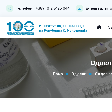
Телефон:
+389 (0)2 3125 044
Е-пошта:
inf
Институт за јавно здравје
З
на Република С. Македонија
Одделе
Дома
Оддели
Оддел з