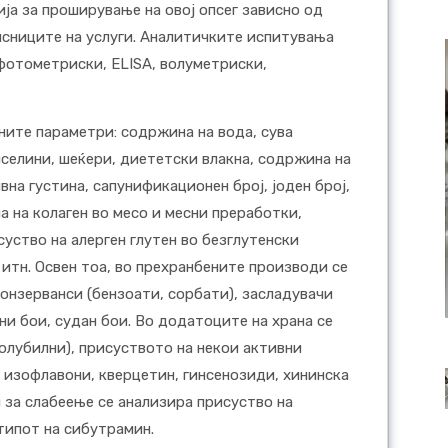
ја за проширување на овој опсег зависно од
исниците на услуги. Аналитичките испитувања
фотометриски, ELISA, волуметриски,
ните параметри: содржина на вода, сува
киселини, шеќери, диететски влакна, содржина на
вна густина, сапунификационен број, јоден број,
 на колаген во месо и месни преработки,
уство на алерген глутен во безглутенски
 итн. Освен тоа, во прехранбените производи се
конзерванси (бензоати, сорбати), засладувачи
ни бои, судан бои. Во додатоците на храна се
олубилни), присуството на некои активни
, изофлавони, кверцетин, гинсенозиди, хининска
 за слабеење се анализира присуство на
типот на сибутрамин.