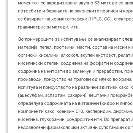
моментот се акредитирани вкупно 33 методи со визи
потребите и барањата на законските прописи и кор
се базираат на хроматографски (HPLC, GC), спектро
гравиметриски методи, итн.
Во примероците за испитување се анализираат след
материја, пепел, протеини, масти, состав на масни 
органски киселини, алкохол, вкупен екстракт, релати
киселински степен, содржина на фосфати и содржина
содржина на нитрати во зеленчук и преработки, прис
производи, присуство на трагови од млеко во храна,
испитува и присуството на различни адитиви како: 
(ацесулфам, аспартам, сахарин), вештачки прехранбе
определува содржината на витамини (хидро и липос
компоненти како: коензим Q10, хесперидин, диосмин
киселина, глукозамин, хондроитин итн. Во препарати
недозволени фармаколошки активни супстанции од 