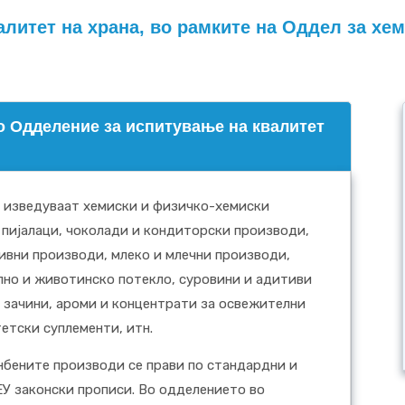
алитет на храна, во рамките на Оддел за х
о Одделение за испитување на квалитет
е изведуваат хемиски и физичко-хемиски
 пијалаци, чоколади и кондиторски производи,
нивни производи, млеко и млечни производи,
лно и животинско потекло, суровини и адитиви
, зачини, ароми и концентрати за освежителни
тетски суплементи, итн.
нбените производи се прави по стандардни и
У законски прописи. Во одделението во