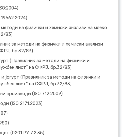
38:2004)
 19662:2024)
 методи на физички и хемиски анализи на млеко
32/83)
илник за методи на физички и хемиски анализи
ФРЈ, бр.32/83)
гурт (Правилник за методи на физички и
лужбен лист” на СФРЈ, бр.32/83)
 и јогурт (Правилник за методи на физички и
лужбен лист” на СФРЈ, бр.32/83)
и производи (ISO 712:2009)
ди (ISO 2171:2023)
987)
980)
цет (0201 РУ 7.2.35)