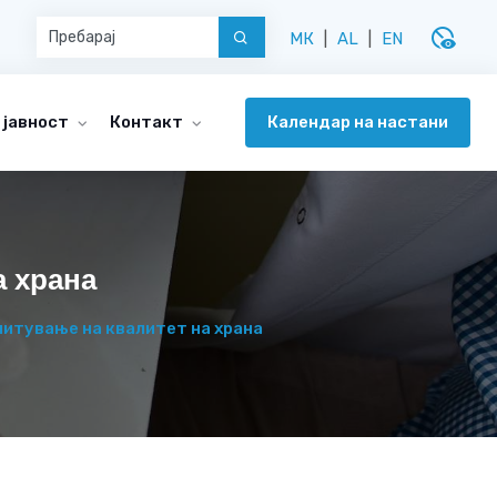
disabled_visible
МК
|
AL
|
EN
Календар на настани
 јавност
Контакт
а храна
питување на квалитет на храна