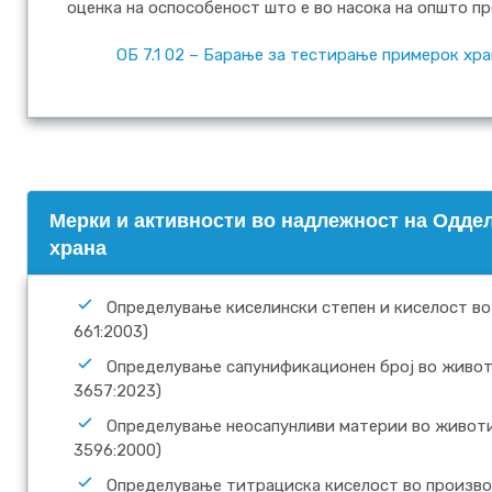
оценка на оспособеност што е во насока на општо п
ОБ 7.1 02 – Барање за тестирање примерок хран
Mерки и активности во надлежност на Оддел
храна
Определување киселински степен и киселост во
661:2003)
Определување сапунификационен број во животи
3657:2023)
Определување неосапунливи материи во животин
3596:2000)
Определување титрациска киселост во производи