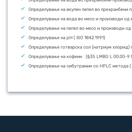
Определување на вкупен пепел во прехранбени п
Определување на вода во месо и производи од м
Определување на пепел во месо и производи од
Определување на pH ( ISO 1842:1991)
Определување готварска сол (натриум хлорид) п
Определување на кофеин (§35 LMBG L 00.00-9 N
Определување на сибутрамин со HPLC метода ( 0