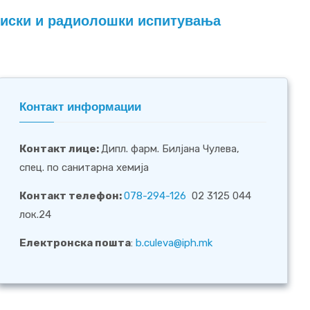
емиски и радиолошки испитувања
Контакт информации
Контакт лице
:
Дипл. фарм. Билјана Чулева,
спец. по санитарна хемија
Контакт телефон:
078-294-126
02 3125 044
лок.24
Електронска пошта
:
b.culeva@iph.mk