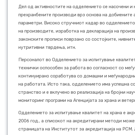
Дел од активностите на одделението се насочени и
прехранбените производи врз основа на добиените 
параметри. Високо стручниот кадар во одделението
на производите, изработка на декларација на произ
законските прописи поврзано со состојките, нивнит
нутритивни тврдења, итн.
Персоналот во Одделението за испитување квалитет 
технички оспособен за работа во согласност со ме
континуирано соработува со домашни и меѓународни
на работата. Исто така, одделението има успешна с
странство и е вклучено во реализација на бројни н
мониторинг програми на Агенцијата за храна и вете
Одделението за испитување квалитет на храна е ак
2006 год., а списокот на акредитирани методи може 
страницата на Институтот за акредитација на РСМ.