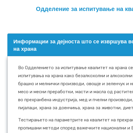
Одделение за испитување на кв
Информации за дејноста што се извршува в
на храна
Во Одделението за испитување квалитет на храна с
испитувања на храна како безалкохолни и алкохолни
брашно и мелнички производи, овошје и зеленчук и 
месо и месни преработки, масти и масла од растите
во прехранбена индустрија, мед и пчелни производи
пијалаци, храна за доенчиња, храна за животни, дие
Тестирањето на параметрите на квалитет на прехра
пропишани методи според важечките национални и Е