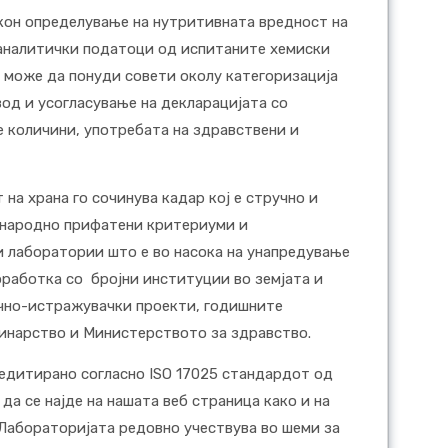
 кон определување на нутритивната вредност на
аналитички податоци од испитаните хемиски
 може да понуди совети околу категоризација
вод и усогласување на декларацијата со
е количини, употребата на здравствени и
на храна го сочинува кадар кој е стручно и
ѓународно прифатени критериуми и
 лаборатории што е во насока на унапредување
оработка со бројни институции во земјата и
аучно-истражувачки проекти, годишните
ринарство и Министерството за здравство.
редитирано согласно ISO 17025 стандардот од
да се најде на нашата веб страница како и на
 Лабораторијата редовно учествува во шеми за