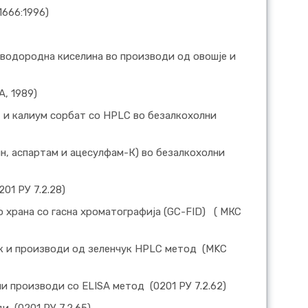
1666:1996)
водородна киселина во производи од овошје и
, 1989)
 и калиум сорбат со HPLC во безалкохолни
н, аспартам и ацесулфам-К) во безалкохолни
01 РУ 7.2.28)
 храна со гасна хроматографија (GC-FID) ( МКС
к и производи од зеленчук HPLC метод (MKС
ни производи со ELISA метод (0201 РУ 7.2.62)
 (0201 РУ 7.2.65)