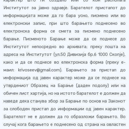
карактер што ги создало или со кои располага
Институтот за јавно здравје. Барателот пристапот до
информацијата може да го бара усно, писмено или во
електронски запис, при што барањето поднесено во
електронска форма се смета за писмено поднесено
барање. Писменото Барање може да се поднесе до
Институтот непосредно во архивата; преку пошта на
адреса на Институтот (ул.50 Дивизија бр.6 1000 Скопје),
како и да се поднесе во електронска форма (преку е-
маил: krivoseev@gmail.com). Барањето за пристап до
информација од јавен карактер може да се поднесе на
утврдениот Образец на Барање (даден подолу) или на
обичен лист хартија, но на истото барателот е должен да
наведе дека станува збор за Барање по основ на Законот
за слободен пристап до информации од јавен карактер.
Барателот не е должен да го образложи барањето. Во
случај кога барањето е поднесено од страна на овластен