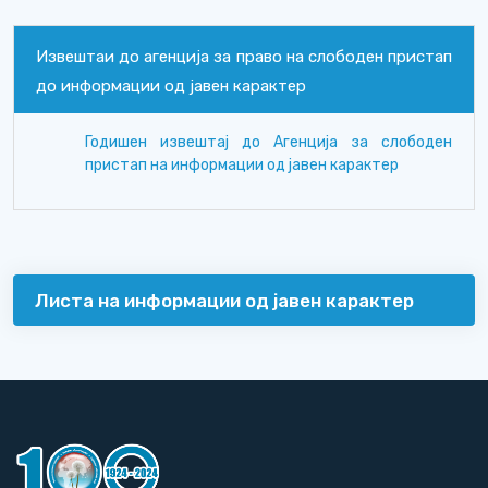
Извештаи до агенција за право на слободен пристап
до информации од јавен карактер
Годишен извештај до Агенција за слободен
пристап на информации од јавен карактер
Листа на информации од јавен карактер