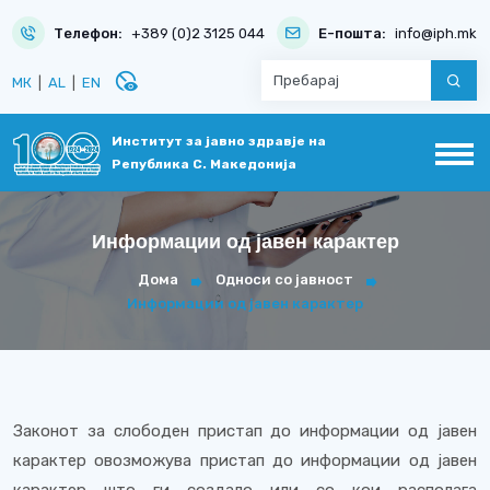
Телефон:
+389 (0)2 3125 044
Е-пошта:
info@iph.mk
disabled_visible
МК
|
AL
|
EN
Институт за јавно здравје на
Република С. Македонија
Информации од јавен карактер
Дома
Односи со јавност
Информации од јавен карактер
Законот за слободен пристап до информации од јавен
карактер овозможува пристап до информации од јавен