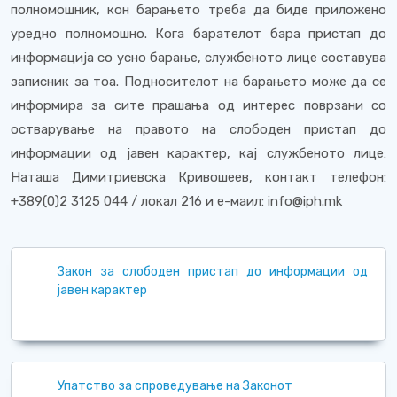
полномошник, кон барањето треба да биде приложено
уредно полномошно. Кога барателот бара пристап до
информација со усно барање, службеното лице составува
записник за тоа. Подносителот на барањето може да се
информира за сите прашања од интерес поврзани со
остварување на правото на слободен пристап до
информации од јавен карактер, кај службеното лице:
Наташа Димитриевска Кривошеев, контакт телефон:
+389(0)2 3125 044 / локал 216 и е-маил: info@iph.mk
Закон за слободен пристап до информации од
јавен карактер
Упатство за спроведување на Законот