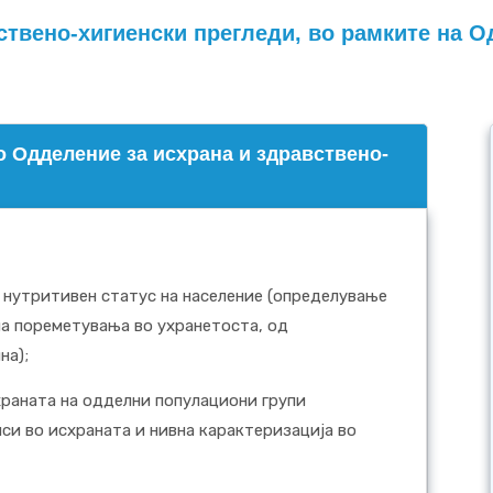
ствено-хигиенски прегледи, во рамките на О
 Одделение за исхрана и здравствено-
нутритивен статус на население (определување
на пореметувања во ухранетоста, од
на);
раната на одделни популациони групи
си во исхраната и нивна карактеризација во