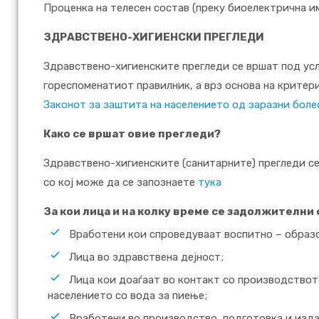
Проценка на телесен состав (преку биоелектрична и
ЗДРАВСТВЕНО-ХИГИЕНСКИ ПРЕГЛЕДИ
Здравствено-хигиенските прегледи се вршат под усл
гореспоменатиот правилник, а врз основа на критер
Законот за заштита на населението од заразни боле
Како се вршат овие прегледи?
Здравствено-хигиенските (санитарните) прегледи с
со кој може да се запознаете
тука
За кои лица и на колку време се задолжителни
Вработени кои спроведуваат воспитно – образо
Лица во здравствена дејност;
Лица кои доаѓаат во контакт со производството
населението со вода за пиење;
Вработени во производство, подготовка и издав