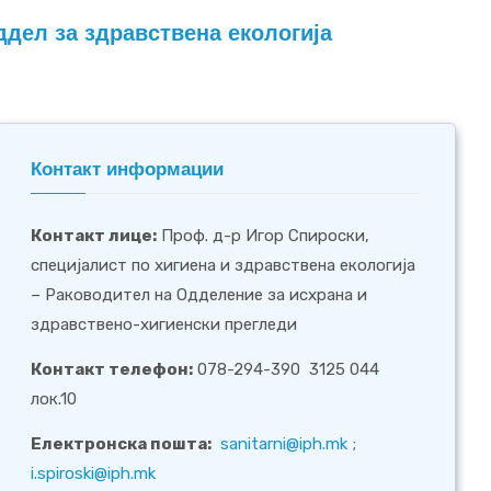
ддел за здравствена екологија
Контакт информации
Контакт лице:
Проф. д-р Игор Спироски,
специјалист по хигиена и здравствена екологија
– Раководител на Одделение за исхрана и
здравствено-хигиенски прегледи
Контакт телефон:
078-294-390 3125 044
лок.10
Електронска пошта:
sanitarni@iph.mk
;
i.spiroski@iph.mk