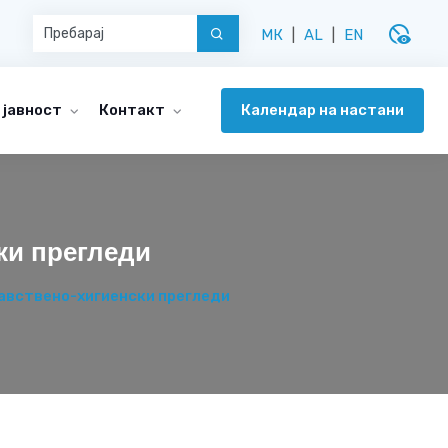
disabled_visible
МК
|
AL
|
EN
Календар на настани
 јавност
Контакт
ки прегледи
равствено-хигиенски прегледи