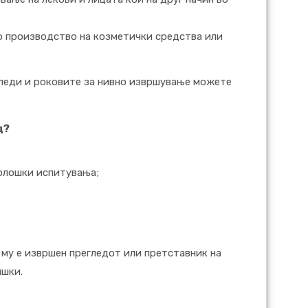
во производство на козметички средства или
гледи и роковите за нивно извршување можете
д?
олошки испитувања;
 му е извршен прегледот или претставник на
ишки.