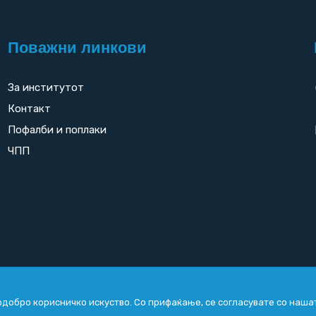
Поважни линкови
За институтот
Контакт
Пофалби и поплаки
ЧПП
добро корисничко искуство. Со прифаќање, се согласувате со наша
Copyright
2026. All rights reserved by
UNET
.