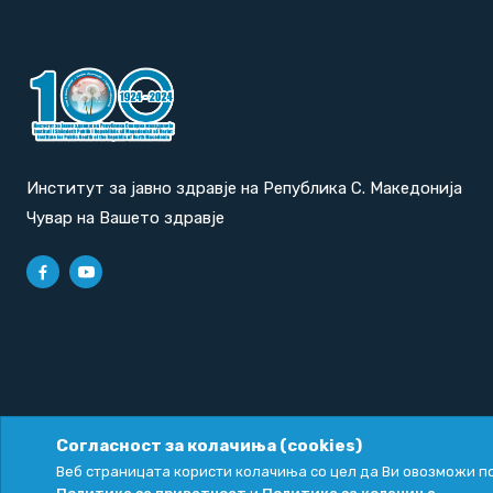
Институт за јавно здравје на Република С. Македонија
Чувар на Вашето здравје
Согласност за колачиња (cookies)
Политика за приватност
|
Политика за колачиња
Веб страницата користи колачиња со цел да Ви овозможи по