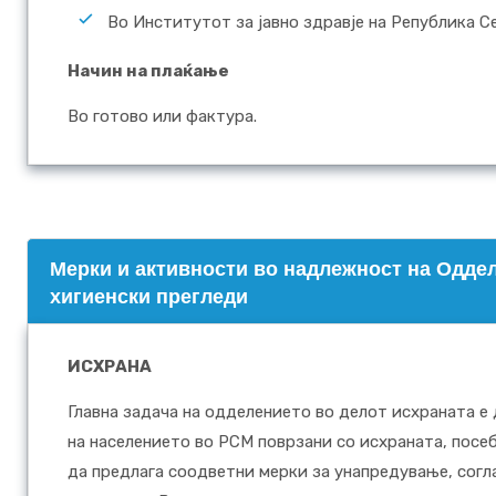
Во Институтот за јавно здравје на Република С
Начин на плаќање
Во готово или фактура.
Mерки и активности во надлежност на Оддел
хигиенски прегледи
ИСХРАНА
Главна задача на одделението во делот исхраната е
на населението во РСМ поврзани со исхраната, посе
да предлага соодветни мерки за унапредување, согла