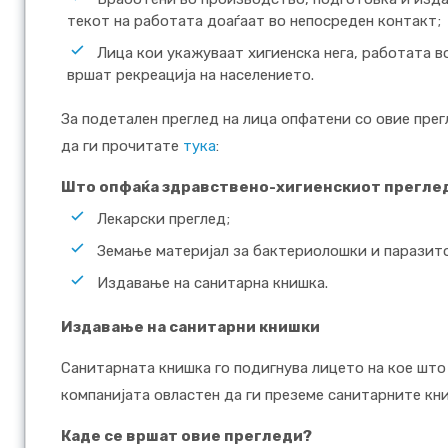
текот на работата доаѓаат во непосреден контакт;
Лица кои укажуваат хигиенска нега, работата 
вршат рекреација на населението.
За подетален преглед на лица опфатени со овие пре
да ги прочитате
тука
:
Што опфаќа здравствено-хигиенскиот прегле
Лекарски преглед;
Земање материјал за бактериолошки и паразит
Издавање на санитарна книшка.
Издавање на санитарни книшки
Санитарната книшка го подигнува лицето на кое што
компанијата овластен да ги преземе санитарните кн
Каде се вршат овие прегледи?