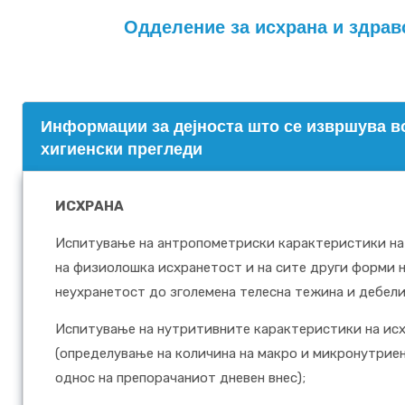
Одделение за исхрана и здрав
Информации за дејноста што се извршува во
хигиенски прегледи
ИСХРАНА
Испитување на антропометриски карактеристики на 
на физиолошка исхранетост и на сите други форми 
неухранетост до зголемена телесна тежина и дебели
Испитување на нутритивните карактеристики на исх
(определување на количина на макро и микронутриен
однос на препорачаниот дневен внес);