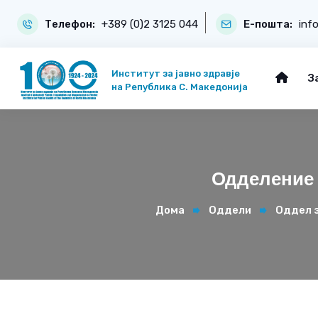
Телефон:
+389 (0)2 3125 044
Е-пошта:
inf
Институт за јавно здравје
З
на Република С. Македонија
Одделение 
Дома
Оддели
Оддел з