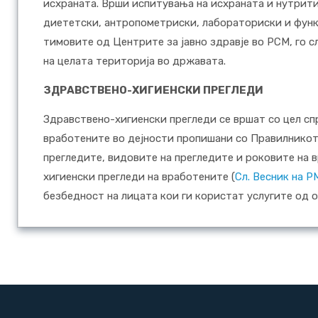
исхраната. Врши испитувања на исхраната и нутрити
диететски, антропометриски, лабораториски и функ
тимовите од Центрите за јавно здравје во РСМ, го с
на целата територија во државата.
ЗДРАВСТВЕНО-ХИГИЕНСКИ ПРЕГЛЕДИ
Здравствено-хигиенски прегледи се вршат со цел сп
вработените во дејности пропишани со Правилникот
прегледите, видовите на прегледите и роковите на
хигиенски прегледи на вработените (
Сл. Весник на Р
безбедност на лицата кои ги користат услугите од о