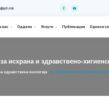
o@iph.mk
а нас
Оддели
Услуги
Публикации
Односи со
за исхрана и здравствено-хигиенс
а здравствена екологија
Одделение за исхрана и зд