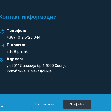
Контакт информации
Телефон:
+389 (0)2 3125 044
Е-пошта:
info@iph.mk
Адреса:
та
ул.50
Дивизија бр.6 1000 Скопје
Република С. Македонија
Не прифаќам
Прифаќам
та