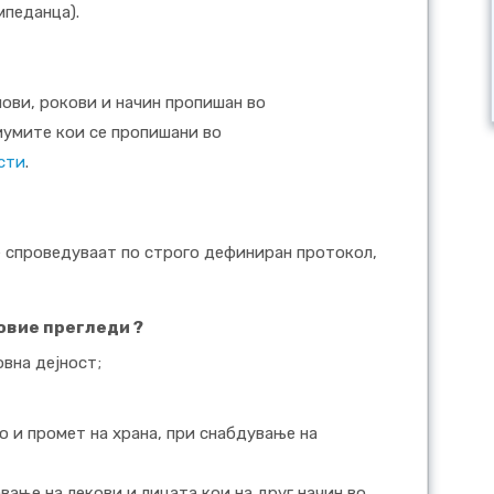
мпеданца).
ови, рокови и начин пропишан во
иумите кои се пропишани во
сти
.
е спроведуваат по строго дефиниран протокол,
 овие прегледи ?
вна дејност;
 и промет на храна, при снабдување на
ање на лекови и лицата кои на друг начин во