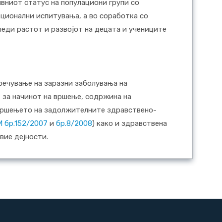
вниот статус на популациони групи со
ционални испитувања, а во соработка со
леди растот и развојот на децата и учениците
речување на заразни заболувања на
 за начинот на вршење, содржина на
 вршењето на задолжителните здравствено-
М бр.152/2007
и
бр.8/2008
) како и здравствена
вие дејности.