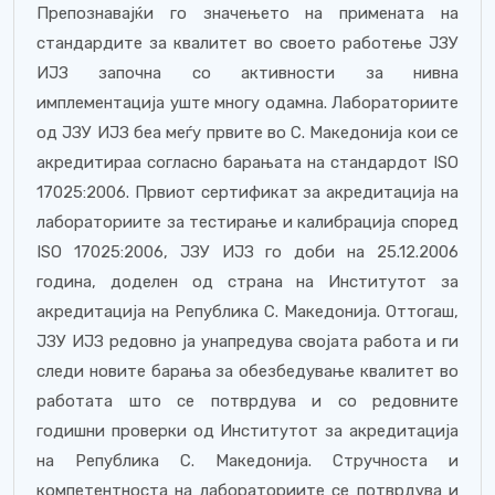
Препознавајќи го значењето на примената на
стандардите за квалитет во своето работење ЈЗУ
ИЈЗ започна со активности за нивна
имплементација уште многу одамна. Лабораториите
од ЈЗУ ИЈЗ беа меѓу првите во С. Македонија кои се
акредитираа согласно барањата на стандардот ISO
17025:2006. Првиот сертификат за акредитација на
лабораториите за тестирање и калибрација според
ISO 17025:2006, ЈЗУ ИЈЗ го доби на 25.12.2006
година, доделен од страна на Институтот за
акредитација на Република С. Македонија. Оттогаш,
ЈЗУ ИЈЗ редовно ја унапредува својата работа и ги
следи новите барања за обезбедување квалитет во
работата што се потврдува и со редовните
годишни проверки од Институтот за акредитација
на Република С. Македонија. Стручноста и
компетентноста на лабораториите се потврдува и