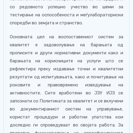
со редовното успешно учество во шеми за
тестирање на оспособеноста и меѓулабораториски
споредби во земјата и странство.
Основната цел на воспоставениот систем за
квалитет е задоволување на барањата од
прописите и други нормативни документи како и
барањата на корисниците на услуги што се
рефлектира преку издавање точни и квалитетни
резултати од испитувањата, како и почитување на
роковите и правовремено изведување на
активностите. Сите вработени во ЈЗУ ИЈЗ се
запознати со Политиката за квалитет и се вклучени
во документираниот систем на управување,
користат процедури и работни упатства кои
доследно ги спроведуваат во својата работа. За