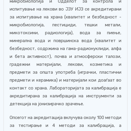
микробиологија и Одделот за контрола и
испитување на лекови во ЈЗУ ИЈЗ се акредитирани
за испитување на храна (квалитет и безбедност -
микробиологија, пестициди, тешки метали,
микотоксини, радиологија), вода за пиење,
минерална вода и површинска вода (квалитет и
безбедност, содржина на гама-радионуклиди, алфа
и бета активност), почва и атмосферски талози,
градежни материјали, лекови, козметика и
предмети за општа употреба (играчки, пластични
предмети и керамика) и материјали кои доаѓаат во
контакт со храна. Лабораторијата за калибрација е
акредитирана за калибрација на инструменти за
детекција на јонизирачко зрачење.
Опсегот на акредитација вклучува околу 100 методи
за тестирање и 4 методи за калибрација, а