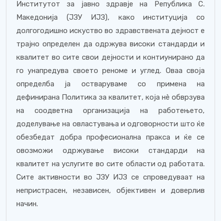
Институтот за јавно здравје на Република С.
Македонија (ЈЗУ ИЈЗ), како институција со
долгогодишно искуство во здравствената дејност е
трајно определен да одржува високи стандарди и
квалитет во сите свои дејности и контиунирано да
го унапредува своето реноме и углед. Оваа своја
определба ја остваруваме со примена на
дефинирана Политика за квалитет, која нè обврзува
на соодветна организација на работењето,
доделување на овластувања и одговорности што ќе
обезбедат добра професионална пракса и ќе се
овозможи одржување високи стандарди на
квалитет на услугите во сите области од работата.
Сите активности во ЈЗУ ИЈЗ се спроведуваат на
непристрасен, независен, објективен и доверлив
начин.