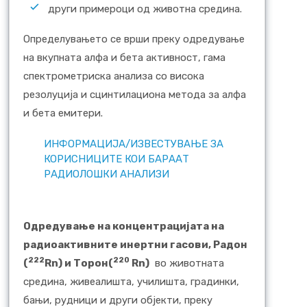
други примероци од животна средина.
Определувањето се врши преку одредување
на вкупната алфа и бета активност, гама
спектрометриска анализа со висока
резолуција и сцинтилациона метода за алфа
и бета емитери.
ИНФОРМАЦИЈА/ИЗВЕСТУВАЊЕ ЗА
КОРИСНИЦИТЕ КОИ БАРААТ
РАДИОЛОШКИ АНАЛИЗИ
O
дредување на концентрацијата на
радиоактивните инертни гасови, Радон
222
220
(
Rn)
и Торон
(
Rn)
во животната
средина, живеалишта, училишта, градинки,
бањи, рудници и други објекти, преку