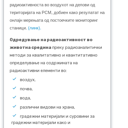
ради
o
активноста во воздухот на делови од
територијата на РСМ
,
добиен како резулатат
на
онлајн
мерења
та од постоечките
мониторинг
станици
.
(линк).
Одредување на радиоактивност во
животна средина
преку радиоаналитички
методи за квалитативно и квантитативно
определување на содржината на
радиоактивни елементи во:
воздух,
почва,
вода,
различни видови на храна,
градежни материјали и суровини за
градежни материјали како и