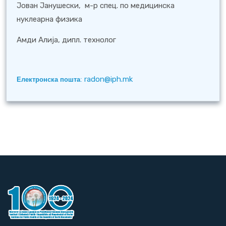
Јован Јанушески, м-р спец. по медицинска
нуклеарна физика
Амди Алија, дипл. технолог
radon@iph.mk
Електронска пошта
: