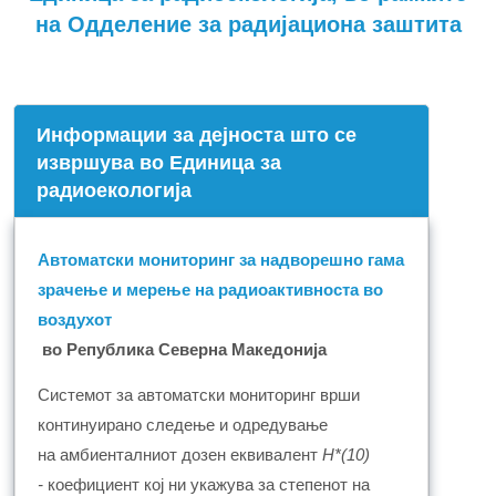
на Одделение за радијациона заштита
Информации за дејноста што се
извршува во Единица за
радиоекологија
Автоматски мониторинг за надворешно гама
зрачење и мерење на радиоактивноста во
воздухот
во Република Северна Македонија
Системот за автоматски мониторинг врши
континуирано следење
и
одредување
на
a
мби
енталниот
дозен еквивалент
H
*(10)
-
коефициент
кој ни укажува за степенот на