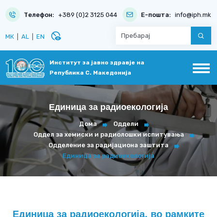
Телефон:
+389 (0)2 3125 044
Е-пошта:
info@iph.mk
disabled_visible
МК
|
AL
|
EN
Институт за јавно здравје на
Република С. Македонија
Единица за радиоекологија
Дома
Оддели
Оддел за хемиски и радиолошки испитувања
Одделение за радијациона заштита
Единица за радиоекологија
Единица за радиоекологија, во рамките