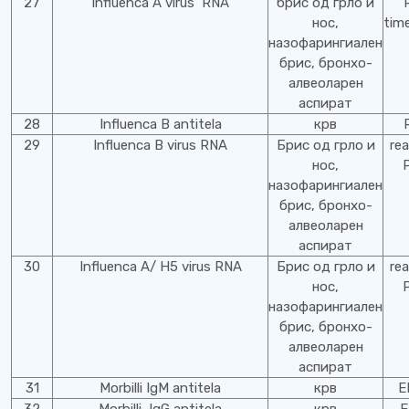
27
Influenca A virus RNA
брис од грло и
нос,
tim
назофарингиален
брис, бронхо-
алвеоларен
аспират
28
Influenca B antitela
крв
29
Influenca B virus RNA
Брис од грло и
rea
нос,
назофарингиален
брис, бронхо-
алвеоларен
аспират
30
Influenca A/ H5 virus RNA
Брис од грло и
rea
нос,
назофарингиален
брис, бронхо-
алвеоларен
аспират
31
Morbilli IgM antitela
крв
E