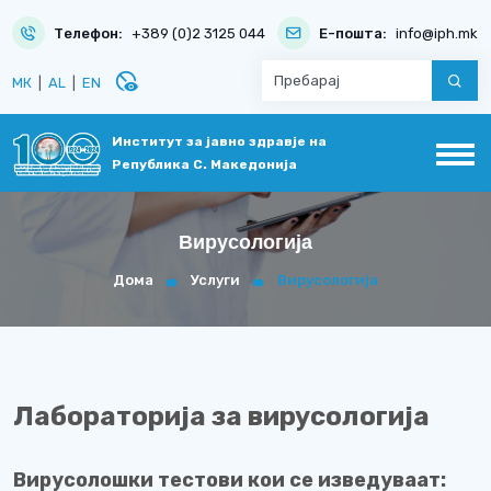
Телефон:
+389 (0)2 3125 044
Е-пошта:
info@iph.mk
disabled_visible
МК
|
AL
|
EN
Институт за јавно здравје на
Република С. Македонија
Вирусологија
Дома
Услуги
Вирусологија
Лабораторија за вирусологија
Вирусолошки тестови кои се изведуваат: