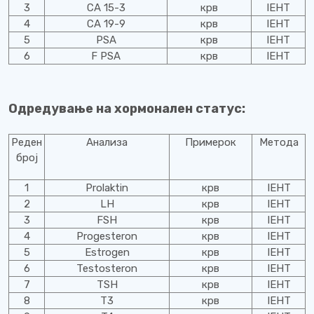
3
CA 15-3
крв
IEHT
4
CA 19-9
крв
IEHT
5
PSA
крв
IEHT
6
F PSA
крв
IEHT
Одредување на хормонален статус:
Реден
Анализа
Примерок
Метода
број
1
Prolaktin
крв
IEHT
2
LH
крв
IEHT
3
FSH
крв
IEHT
4
Progesteron
крв
IEHT
5
Estrogen
крв
IEHT
6
Testosteron
крв
IEHT
7
TSH
крв
IEHT
8
T3
крв
IEHT