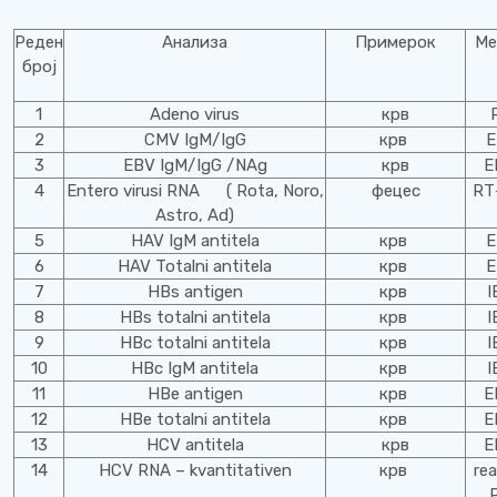
Реден
Анализа
Примерок
Ме
број
1
Adeno virus
крв
2
CMV IgM/IgG
крв
E
3
EBV IgM/IgG /NAg
крв
E
4
Entero virusi RNA ( Rota, Noro,
фецес
RТ
Astro, Ad)
5
HAV IgM antitela
крв
E
6
HAV Totalni antitela
крв
E
7
HBs antigen
крв
I
8
HBs totalni antitela
крв
I
9
HBc totalni antitela
крв
I
10
HBc IgM antitela
крв
I
11
HBe antigen
крв
E
12
HBe totalni antitela
крв
E
13
HCV antitela
крв
E
14
HCV RNA – kvantitativen
крв
rea