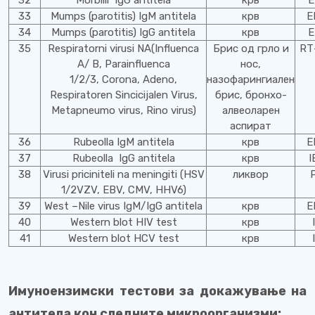
32
Morbilli IgG antitela
крв
E
33
Mumps (parotitis) IgM antitela
крв
E
34
Mumps (parotitis) IgG antitela
крв
E
35
Respiratorni virusi NA(Influenca
Брис од грло и
RТ
A/ B, Parainfluenca
нос,
1/2/3, Corona, Adeno,
назофарингиален
Respiratoren Sincicijalen Virus,
брис, бронхо-
Metapneumo virus, Rino virus)
алвеоларен
аспират
36
Rubeolla IgM antitela
крв
E
37
Rubeolla IgG antitela
крв
I
38
Virusi priciniteli na meningiti (HSV
ликвор
1/2VZV, EBV, CMV, HHV6)
39
West –Nile virus IgM/IgG antitela
крв
E
40
Western blot HIV test
крв
41
Western blot HCV test
крв
Имуноензимски тестови за докажување на
антитела кон следните микроорганизми: