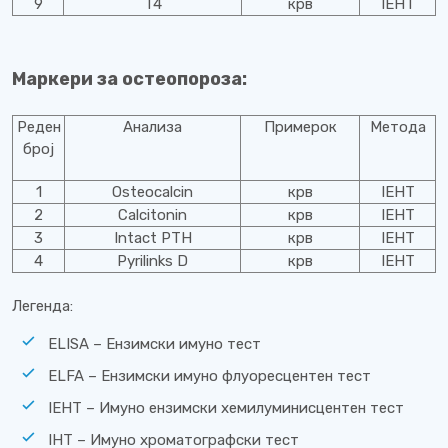
9
T4
крв
IEHT
Маркери за остеопороза:
Реден
Анализа
Примерок
Метода
број
1
Osteocalcin
крв
IEHT
2
Calcitonin
крв
IEHT
3
Intact PTH
крв
IEHT
4
Pyrilinks D
крв
IEHT
Легенда:
ELISA – Ензимски имуно тест
ELFA – Ензимски имуно флуоресцентен тест
IEHT – Имуно ензимски хемилуминисцентен тест
IHТ – Имуно хроматографски тест