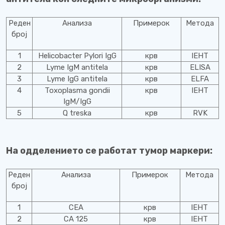
Реден
Анализа
Примерок
Метода
број
1
Helicobacter Pylori IgG
крв
IEHT
2
Lyme IgM antitela
крв
ELISA
3
Lyme IgG antitela
крв
ELFA
4
Toxoplasma gondii
крв
IEHT
IgM/IgG
5
Q treska
крв
RVK
На одделението се работат тумор маркери:
Реден
Анализа
Примерок
Метода
број
1
CEA
крв
IEHT
2
CA 125
крв
IEHT