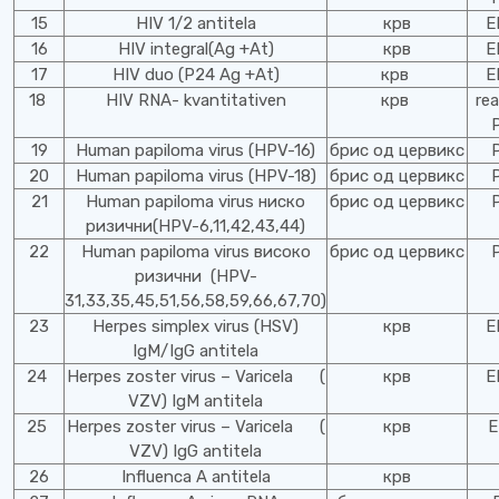
15
HIV 1/2 antitela
крв
E
16
HIV integral(Ag +At)
крв
E
17
HIV duo (P24 Ag +At)
крв
E
18
HIV RNA- kvantitativen
крв
rea
19
Human papiloma virus (HPV-16)
брис од цервикс
20
Human papiloma virus (HPV-18)
брис од цервикс
21
Human papiloma virus ниско
брис од цервикс
ризични(HPV-6,11,42,43,44)
22
Human papiloma virus високо
брис од цервикс
ризични (HPV-
31,33,35,45,51,56,58,59,66,67,70)
23
Herpes simplex virus (HSV)
крв
E
IgM/IgG antitela
24
Herpes zoster virus – Varicela (
крв
E
VZV) IgM antitela
25
Herpes zoster virus – Varicela (
крв
E
VZV) IgG antitela
26
Influenca A antitela
крв