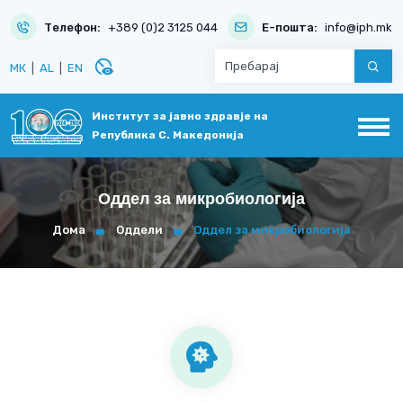
Телефон:
+389 (0)2 3125 044
Е-пошта:
info@iph.mk
disabled_visible
МК
|
AL
|
EN
Институт за јавно здравје на
Република С. Македонија
Оддел за микробиологија
Дома
Оддели
Оддел за микробиологија