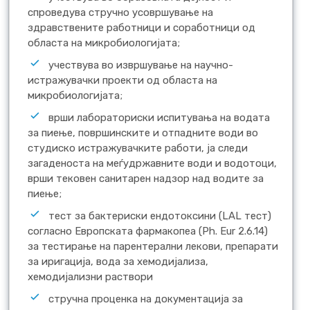
спроведува стручно усовршување на
здравствените работници и соработници од
областа на микробиологијата;
учествува во извршување на научно-
истражувачки проекти од областа на
микробиологијата;
врши лабораториски испитувања на водата
за пиење, површинските и отпадните води во
студиско истражувачките работи, ја следи
загаденоста на меѓудржавните води и водотоци,
врши тековен санитарен надзор над водите за
пиење;
тест за бактериски ендотоксини (LAL тест)
согласно Европската фармакопеа (Ph. Eur 2.6.14)
за тестирање на парентерални лекови, препарати
за иригација, вода за хемодијализа,
хемодијализни раствори
стручна проценка на документација за