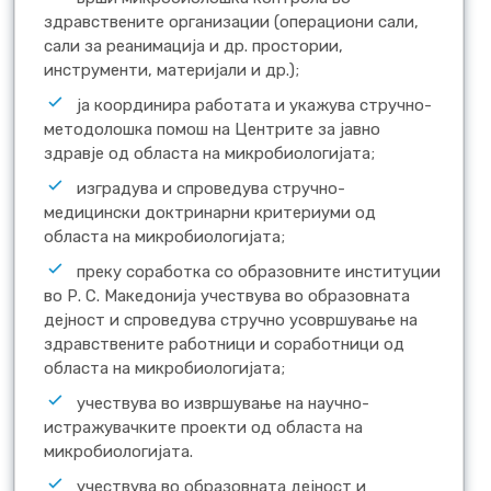
здравствените организации (операциони сали,
сали за реанимација и др. простории,
инструменти, материјали и др.);
ја координира работата и укажува стручно-
методолошка помош на Центрите за јавно
здравје од областа на микробиологијата;
изградува и спроведува стручно-
медицински доктринарни критериуми од
областа на микробиологијата;
преку соработка со образовните институции
во Р. С. Македонија учествува во образовната
дејност и спроведува стручно усовршување на
здравствените работници и соработници од
областа на микробиологијата;
учествува во извршување на научно-
истражувачките проекти од областа на
микробиологијата.
учествува во образовната дејност и