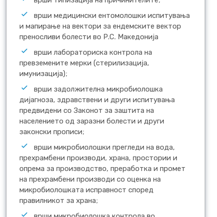
врши типизација на причинителите;
врши медицински ентомолошки испитувања
и мапирање на вектори за ендемските вектор
преносливи болести во Р.С. Македонија
врши лабораториска контрола на
превземените мерки (стерилизација,
имунизација);
врши задолжителна микробиолошка
дијагноза, здравствени и други испитувања
предвидени со Законот за заштита на
населението од заразни болести и други
законски прописи;
врши микробиолошки прегледи на вода,
прехрамбени производи, храна, простории и
опрема за производство, преработка и промет
на прехрамбени производи со оценка на
микробиолошката исправност според
правилникот за храна;
врши микробиолошка контрола во