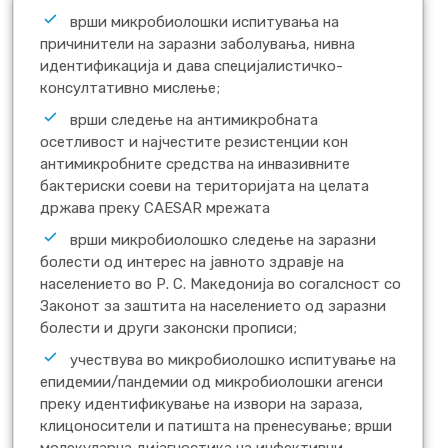
врши микробиолошки испитувања на
причинители на заразни заболувања, нивна
идентификација и дава специјалистичко-
консултативно мислење;
врши следење на антимикробната
осетливост и најчестите резистенции кон
антимикробните средства на инвазивните
бактериски соеви на територијата на целата
држава преку CAESAR мрежата
врши микробиолошко следење на заразни
болести од интерес на јавното здравје на
населението во Р. С. Македонија во согалсност со
Законот за заштита на населението од заразни
болести и други законски прописи;
учествува во микробиолошко испитување на
епидемии/пандемии од микробиолошки агенси
преку идентификување на извори на зараза,
клицоносители и патишта на пренесување; врши