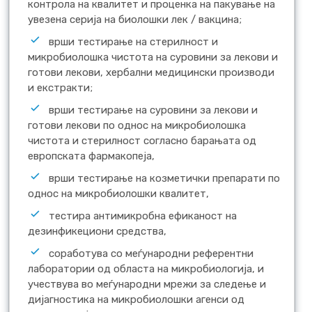
контрола на квалитет и проценка на пакување на
увезена серија на биолошки лек / вакцина;
врши тестирање на стерилност и
микробиолошка чистота на суровини за лекови и
готови лекови, хербални медицински производи
и екстракти;
врши тестирање на суровини за лекови и
готови лекови по однос на микробиолошка
чистота и стерилност согласно барањата од
европската фармакопеја,
врши тестирање на козметички препарати по
однос на микробиолошки квалитет,
тестира антимикробна ефиканост на
дезинфикециони средства,
соработува со меѓународни референтни
лаборатории од областа на микробиологија, и
учествува во меѓународни мрежи за следење и
дијагностика на микробиолошки агенси од