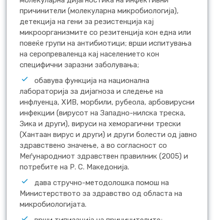
молекуларна дијагностика на инфективни
причинители (молекуларна микробиологија),
детекција на гени за резистенција кај
микроорганизмите со резитенција кон една или
повеќе групи на антибиотици; врши испитувања
на серопреваленца кај населението кон
специфични заразни заболувања;
обавува функција на национална
лабораторија за дијагноза и следење на
инфлуенца, ХИВ, морбили, рубеола, арбовирусни
инфекции (вирусот на Западно-нилска треска,
Зика и други), вируси на хеморагични трески
(Хантаан вирус и други) и други болести од јавно
здравствено значење, а во согласност со
Меѓународниот здравствен правилник (2005) и
потребите на Р. С. Македонија.
дава стручно-методолошка помош на
Министерството за здравство од областа на
микробиологијата.