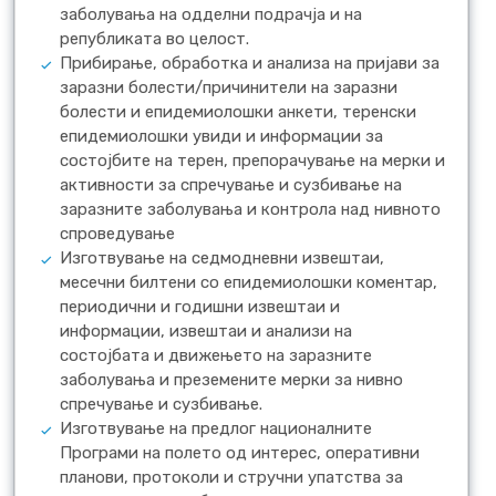
заболувања на одделни подрачја и на
републиката во целост.
Прибирање, обработка и анализа на пријави за
заразни болести/причинители на заразни
болести и епидемиолошки анкети, теренски
епидемиолошки увиди и информации за
состојбите на терен, препорачување на мерки и
активности за спречување и сузбивање на
заразните заболувања и контрола над нивното
спроведување
Изготвување на седмодневни извештаи,
месечни билтени со епидемиолошки коментар,
периодични и годишни извештаи и
информации, извештаи и анализи на
состојбата и движењето на заразните
заболувања и преземените мерки за нивно
спречување и сузбивање.
Изготвување на предлог националните
Програми на полето од интерес, оперативни
планови, протоколи и стручни упатства за