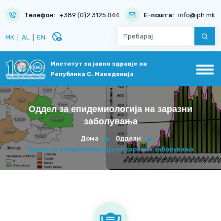
Телефон:
+389 (0)2 3125 044
Е-пошта:
info@iph.mk
disabled_visible
МК
|
AL
|
EN
Институт за јавно здравје на
Република С. Македонија
Оддел за епидемиологија на заразни
заболувања
Дома
Оддели
Оддел за епидемиологија на заразни заболувања