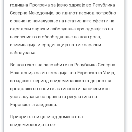
годишна Програма за јавно здравје во Република
Северна Македонија, во идниот период потребно
е значајно намалување на негативните ефекти на
одредени заразни заболувања врз здравјето на
населението и обезбедување на контрола,
елиминација и ерадикација на тие заразни
заболувања.
Во контекст на заложбите на Република Северна
Македонија за интеграција кон Европската Унија,
во идниот период епидемиолошката дејност ќе
продолжи со своите активности насочени кон
усогласување со правната регулатива на
Европската заедница.
Приоритетни цели од доменот на
епидемиологијата се: