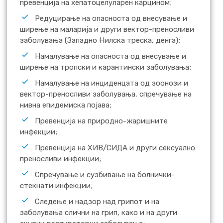
превенција на хепатоцелуларен карцином;
Редуцирање на опасноста од внесување и
ширење на маларија и други вектор-преносливи
заболувања (Западно Нилска треска, денга);
Намалување на опасноста од внесување и
ширење на тропски и карантински заболувања;
Намалување на инциденцата од зоонози и
вектор-преносливи заболувања, спречување на
нивна епидемиска појава;
Превенција на природно-жаришните
инфекции;
Превенција на ХИВ/СИДА и други сексуално
преносливи инфекции;
Спречување и сузбивање на болнички-
стекнати инфекции;
Следење и надзор над грипот и на
заболувања слични на грип, како и на други