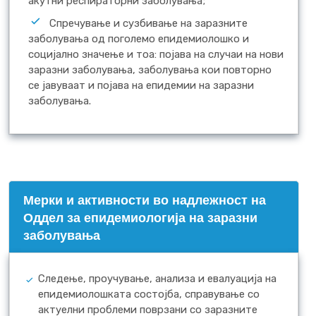
акутни респираторни заболувања;
Спречување и сузбивање на заразните
заболувања од поголемо епидемиолошко и
социјално значење и тоа: појава на случаи на нови
заразни заболувања, заболувања кои повторно
се јавуваат и појава на епидемии на заразни
заболувања.
Mерки и активности во надлежност на
Оддел за епидемиологија на заразни
заболувања
Следење, проучување, анализа и евалуација на
епидемиолошката состојба, справување со
актуелни проблеми поврзани со заразните