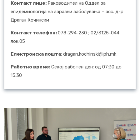
Контакт лице
:
Раководител на Оддел за
епидемиологија на заразни заболувања – асс. д-р
Драган Кочински
Контакт телефон:
078-294-230 ; 02/3125-044
лок.05
Електронска пошта
: dragan.kochinski@iph.mk
Работно време:
Секој работен ден: од 07:30 до
15:30