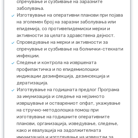
спречување и сузбивање на заразните
заболувања.
Изготвување на оперативни планови при појава
на зголемен број на заразни заболувања или
епидемија, со противепидемиски мерки и
активности за целата здравствена дејност.
Спроведување на мерки и активности за
спречување и сузбивање на болнички-стекнати
инфекции.
Следење и контрола на извршената
профилактичка и по епидемиолошки
индикации дезинфекција, дезинсекција и
дератизација.
Изготвување на годишната предлог Програма
за имунизација и следење на нејзиното
извршување и остварениот опфат, укажување
на стручно-методолошка помош при
изготвување на годишните оперативните
планови, организација, изведување, следење,
како и евалуација на задолжителната
имунизација и изготвување на извештаи за