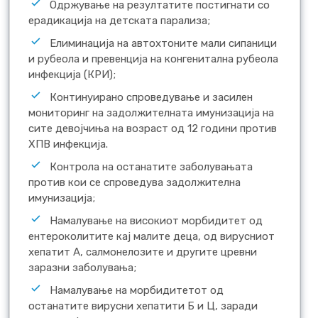
Одржување на резултатите постигнати со
ерадикација на детската парализа;
Елиминација на автохтоните мали сипаници
и рубеола и превенција на конгенитална рубеола
инфекција (КРИ);
Континуирано спроведување и засилен
мониторинг на задолжителната имунизација на
сите девојчиња на возраст од 12 години против
ХПВ инфекција.
Контрола на останатите заболувањата
против кои се спроведува задолжителна
имунизација;
Намалување на високиот морбидитет од
ентероколитите кај малите деца, од вирусниот
хепатит А, салмонелозите и другите цревни
заразни заболувања;
Намалување на морбидитетот од
останатите вирусни хепатити Б и Ц, заради