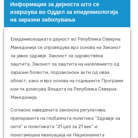
Информации за дејноста што се
извршува во Оддел за епидемиологија
на заразни заболувања
Епидемиолошката дејност во Република Северна
Македонија се спроведува врз основа на Законот
за јавно здравје, Законот за здравствена
заштита, Законот за заштита на населението од
заразни болести, подзаконски акти од оваа
област, како и врз основа на годишните Програми
кои ги донесува Владата на Република Северна
Македонија.
Согласно наведената законска регулатива,
препораките на глобалната политика “Здравје за
сите” и политиката “21 цел за 21 век” и
понатамошна евалуација на Националната