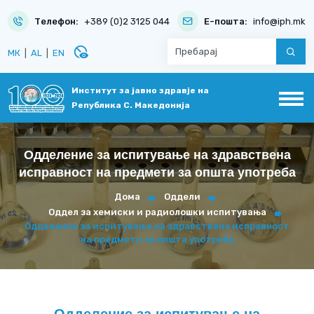
Телефон:
+389 (0)2 3125 044
Е-пошта:
info@iph.mk
disabled_visible
МК
|
AL
|
EN
Институт за јавно здравје на
Република С. Македонија
Одделение за испитување на здравствена
исправност на предмети за општа употреба
Дома
Оддели
Оддел за хемиски и радиолошки испитувања
Одделение за испитување на здравствена исправност
на предмети за општа употреба