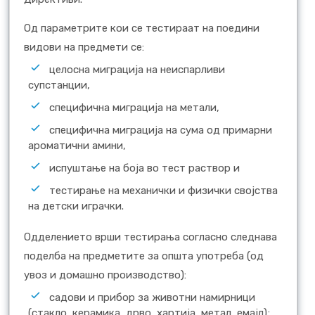
Од параметрите кои се тестираат на поедини
видови на предмети се:
целосна миграција на неиспарливи
супстанции,
специфична миграција на метали,
специфична миграција на сума од примарни
ароматични амини,
испуштање на боја во тест раствор и
тестирање на механички и физички својства
на детски играчки.
Одделението врши тестирања согласно следнава
поделба на предметите за општа употреба (од
увоз и домашно производство):
садови и прибор за животни намирници
(стакло, керамика, дрво, хартија, метал, емајл);