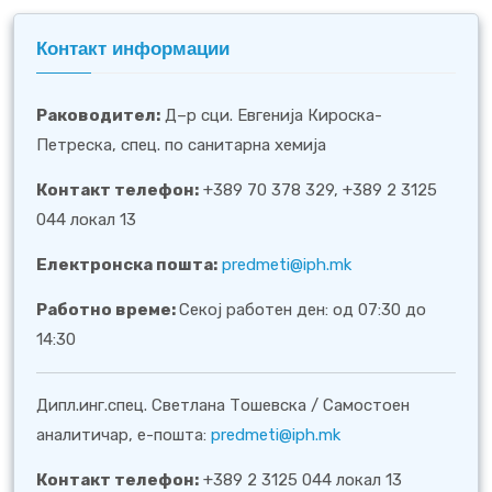
Контакт информации
Раководител:
Д–р сци. Евгенија Кироска-
Петреска, спец. по санитарна хемија
Контакт телефон:
+389 70 378 329, +389 2 3125
044 локал 13
Електронска пошта:
predmeti@iph.mk
Работно време:
Секој работен ден: од 07:30 до
14:30
Дипл.инг.спец. Светлана Тошевска / Самостоен
аналитичар, е-пошта:
predmeti@iph.mk
Контакт телефон:
+389 2 3125 044 локал 13