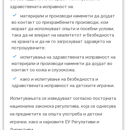
здравствената исправност на:
материјали и производи наменети да дојдат
во контакт со прехрамбените производи, кои
мораат да исполнуваат општи и посебни услови,
така да не влијаат на квалитетот и безбедноста
на храната и да не го загрозуваат здравјето на
потрошувачите;
испитувања на здравствената исправност на
материјали и производи наменети да дојдат во
контакт со кожа и слузокожа;
како и испитување на безбедноста и
здравствената исправност на детските играчки.
Испитувањата се изведуваат согласно постојната
национална законска регулатива, која се однесува
на предметите за општа употреба и детски
играчки, како и најновите ЕУ Регулативи и
Директиви.