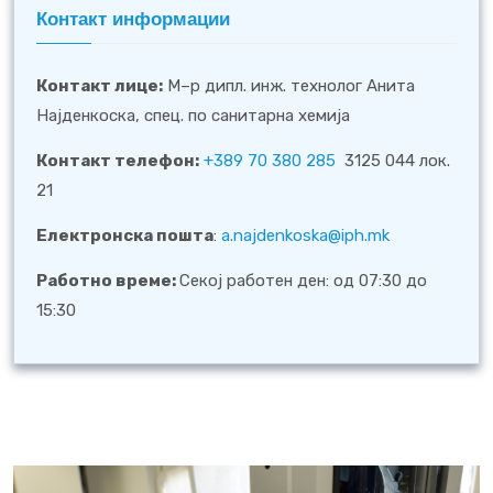
Контакт информации
Контакт лице
:
М–р дипл. инж. технолог Анита
Најденкоска, спец. по санитарна хемија
Контакт телефон:
+389 70 380 285
3125 044 лок.
21
Електронска пошта
:
a.najdenkoska@iph.mk
Работно време:
Секој работен ден: од 07:30 до
15:30