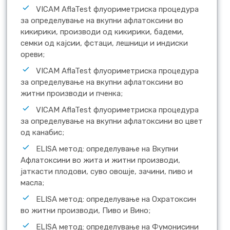
VICAM AflaTest флуориметриска процедура
за определување на вкупни афлатоксини во
кикирики, производи од кикирики, бадеми,
семки од кајсии, фстаци, лешници и индиски
ореви;
VICAM AflaTest флуориметриска процедура
за определување на вкупни афлатоксини во
житни производи и пченка;
VICAM AflaTest флуориметриска процедура
за определување на вкупни афлатоксини во цвет
од канабис;
ELISA метод: определување на Вкупни
Афлатоксини во жита и житни производи,
јаткасти плодови, суво овошје, зачини, пиво и
масла;
ELISA метод: определување на Охратоксин
во житни производи, Пиво и Вино;
ELISA метод: определување на Фумонисини