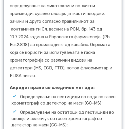
определување на микотоксини во житни
производи, сушено овошје, јаткасти плодови,
зачини и друго согласно правилникот за
контаминенти Сл. весник на РСМ, бр. 143 од
10.7.2024 година и Eвропската фармакопеjа (Ph.
Eur.2.8.18) за производите од канабис. Опремата
која се користи за испитувањата е гасна
хроматографија со различни видови на
детектори (MS, ECD, FTD), потоа флуориметар и
ELISA читач.
Акредитирани се следниве методи:
Oпределување на пестициди во вода со гасен
хроматограф со детектор на маси (GC-MS);
Oпределување на остатоци од пестициди во
овошје и зеленчук со гасен хроматограф со
детектор на маси (GC-MS);