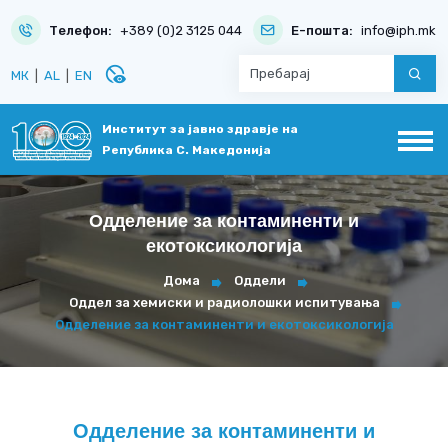
Телефон:
+389 (0)2 3125 044
Е-пошта:
info@iph.mk
disabled_visible
МК
|
AL
|
EN
Институт за јавно здравје на
Република С. Македонија
Одделение за контаминенти и
екотоксикологија
Дома
Оддели
Оддел за хемиски и радиолошки испитувања
Одделение за контаминенти и екотоксикологија
Одделение за контаминенти и