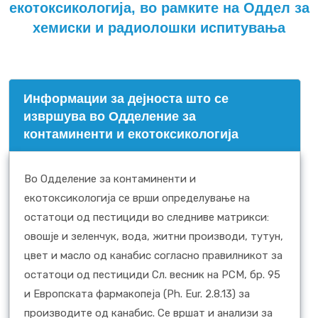
екотоксикологија, во рамките на Оддел за
хемиски и радиолошки испитувања
Информации за дејноста што се
извршува во Одделение за
контаминенти и екотоксикологија
Во Одделение за контаминенти и
екотоксикологија се врши определување на
остатоци од пестициди во следниве матрикси:
овошје и зеленчук, вода, житни производи, тутун,
цвет и масло од канабис согласно правилникот за
остатоци од пестициди Сл. весник на РСМ, бр. 95
и Eвропската фармакопеjа (Ph. Eur. 2.8.13) за
производите од канабис. Се вршат и анализи за