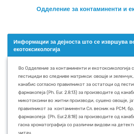
Одделение за контаминенти и е
Информации за дејноста што се извршува в
екотоксикологија
Во Одделение за контаминенти и екотоксикологија 
пестициди во следниве матрикси: овошје и зеленчук,
канабис согласно правилникот за остатоци од пестиц
фармакопеjа (Ph. Eur. 2.8.13) за производите од кана
микотоксини во житни производи, сушено овошје, ја
правилникот за контаминенти Сл. весник на РСМ, бр.
фармакопеjа (Ph. Eur.2.8.18) за производите од кана
гасна хроматографија со различни видови на детект
читач.