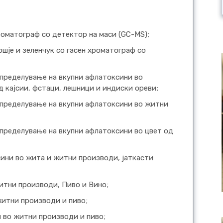
роматограф со детектор на маси (GC-MS);
шје и зеленчук со гасен хроматограф со
пределување на вкупни афлатоксини во
 кајсии, фстаци, лешници и индиски ореви;
определување на вкупни афлатоксини во житни
пределување на вкупни афлатоксини во цвет од
ини во жита и житни производи, јаткасти
итни производи, Пиво и Вино;
житни производи и пиво;
 во житни производи и пиво;