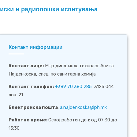
емиски и радиолошки испитувања
Контакт информации
Контакт лице
:
М–р дипл. инж. технолог Анита
Најденкоска, спец. по санитарна хемија
Контакт телефон:
+389 70 380 285
3125 044
лок. 21
Електронска пошта
:
a.najdenkoska@iph.mk
Работно време:
Секој работен ден: од 07:30 до
15:30