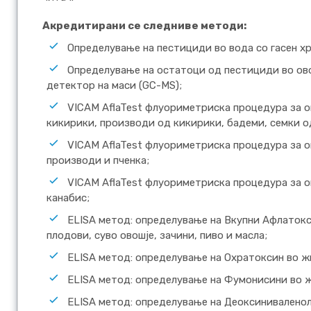
Акредитирани се следниве методи:
Oпределување на пестициди во вода со гасен х
Oпределување на остатоци од пестициди во ово
детектор на маси (GC-MS);
VICAM AflaTest флуориметриска процедура за о
кикирики, производи од кикирики, бадеми, семки од
VICAM AflaTest флуориметриска процедура за 
производи и пченка;
VICAM AflaTest флуориметриска процедура за о
канабис;
ELISA метод: определување на Вкупни Афлатокс
плодови, суво овошје, зачини, пиво и масла;
ELISA метод: определување на Охратоксин во ж
ELISA метод: определување на Фумонисини во 
ELISA метод: определување на Деоксиниваленол