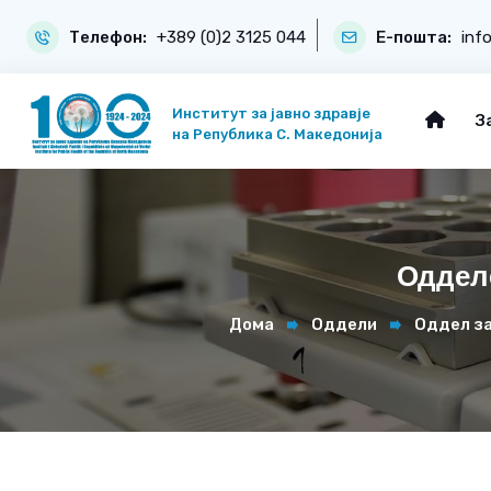
Телефон:
+389 (0)2 3125 044
Е-пошта:
inf
Институт за јавно здравје
З
на Република С. Македонија
Одделе
Дома
Оддели
Оддел за