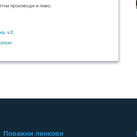
итни производи и пиво;
а, v.2.
 опсег
Поважни линкови