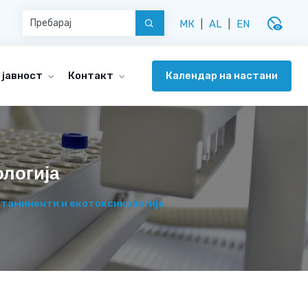
disabled_visible
МК
|
AL
|
EN
Календар на настани
 јавност
Контакт
ологија
таминенти и екотоксикологија