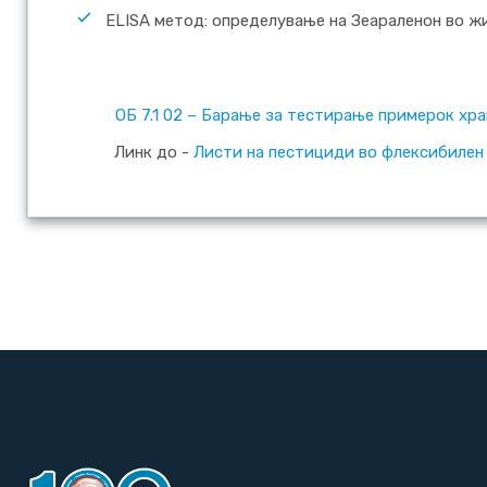
ELISA метод: определување на Зеараленон во ж
ОБ 7.1 02 – Барање за тестирање примерок хран
Линк до -
Листи на пестициди во флексибилен