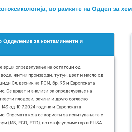
котоксикологија, во рамките на Оддел за х
о Одделение за контаминенти и
се врши определување на остатоци од
 вода, житни производи, тутун, цвет и масло од
иди Сл. весник на РСМ, бр. 95 и Eвропската
бис. Се вршат и анализи за определување на
ткасти плодови, зачини и друго согласно
 143 од 10.7.2024 година и Eвропската
бис. Опремата која се користи за испитувањата е
ори (MS, ECD, FTD), потоа флуориметар и ELISA