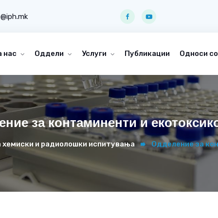
o@iph.mk
а нас
Оддели
Услуги
Публикации
Односи со
ние за контаминенти и екотоксик
 хемиски и радиолошки испитувања
Одделение за кон