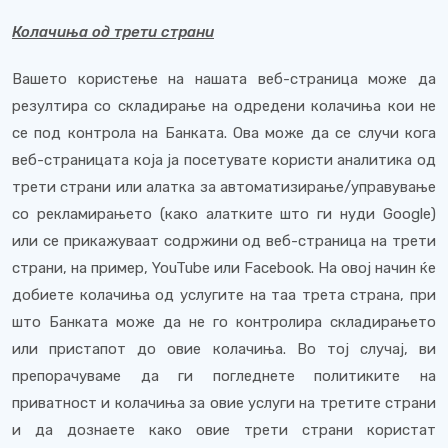
Колачиња од трети страни
Вашето користење на нашата веб-страница може да
резултира со складирање на одредени колачиња кои не
се под контрола на Банката. Ова може да се случи кога
веб-страницата која ја посетувате користи аналитика од
трети страни или алатка за автоматизирање/управување
со рекламирањето (како алатките што ги нуди Google)
или се прикажуваат содржини од веб-страница на трети
страни, на пример, YouTube или Facebook. На овој начин ќе
добиете колачиња од услугите на таа трета страна, при
што Банката може да не го контролира складирањето
или пристапот до овие колачиња. Во тој случај, ви
препорачуваме да ги погледнете политиките на
приватност и колачиња за овие услуги на третите страни
и да дознаете како овие трети страни користат