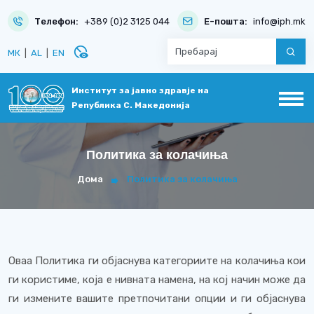
Телефон:
+389 (0)2 3125 044
Е-пошта:
info@iph.mk
disabled_visible
МК
|
AL
|
EN
Институт за јавно здравје на
Република С. Македонија
Политика за колачиња
Дома
Политика за колачиња
Оваа Политика ги објаснува категориите на колачиња кои
ги користиме, која е нивната намена, на кој начин може да
ги измените вашите претпочитани опции и ги објаснува