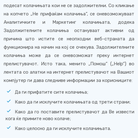
подесат колачињата кои не се задолжителни. Со кликање
на копчето „Не прифаќам колачиња“, се оневозможуваат
Аналитичките и Маркетинг колачињата, додека
Задолжителните колачиња остануваат активни од
причина што истите се неопходни веб-страната да
функционира на начин на кој се очекува. Задолжителните
колачиња може да се оневозможат преку интернет
прелистувачот. Исто така, менито „Помош“ („Help“) во
лентата со алатки на интернет прелистувачот на Вашиот
компјутер ги дава следниве информации за корисниците:
Да ги прифатите сите колачиња;
Како да ги исклучите колачињата од трети страни;
Како да го поставите прелистувачот да Ве извести
кога ќе примите ново колаче;
Како целосно да ги исклучите колачињата.