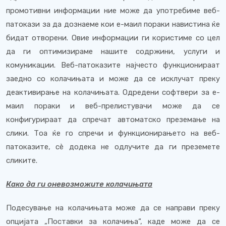
промотивни информации ние може да употребиме веб-
патокази за да дознаеме кои е-маил пораки навистина ќе
бидат отворени. Овие информации ги користиме со цел
да ги оптимизираме нашите содржини, услуги и
комуникации. Веб-патоказите најчесто функционираат
заедно со колачињата и може да се исклучат преку
деактивирање на колачињата. Одредени софтвери за е-
маил пораки и веб-прелистувачи може да се
конфигурираат да спречат автоматско преземање на
слики. Тоа ќе го спречи и функционирањето на веб-
патоказите, сè додека не одлучите да ги преземете
сликите.
Како да ги оневозможите колачињата
Подесување на колачињата може да се направи преку
опцијата „Поставки за колачиња“, каде може да се