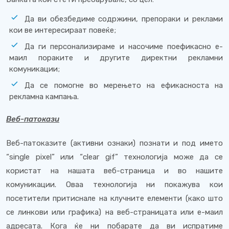
Да ви обезбедиме содржини, препораки и реклами
кои ве интересираат повеќе;
Да ги персонализираме и насочиме поефикасно е-
маил пораките и другите директни рекламни
комуникации;
Да се помогне во мерењето на ефикасноста на
рекламна кампања.
Веб-патокази
Веб-патоказите (активни ознаки) познати и под името
“single pixel” или “clear gif” технологија може да се
користат на нашата веб-страница и во нашите
комуникации. Оваа технологија ни покажува кои
посетители притиснале на клучните елементи (како што
се линкови или графика) на веб-страницата или е-маил
адресата. Кога ќе ни побарате да ви испратиме