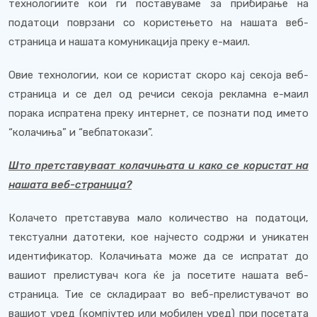
технологиите кои ги поставуваме за прибирање на
податоци поврзани со користењето на нашата веб-
страница и нашата комуникација преку е-маил.
Овие технологии, кои се користат скоро кај секоја веб-
страница и се дел од речиси секоја рекламна е-маил
порака испратена преку интернет, се познати под името
“колачиња” и “вебпатокази”.
Што претставуваат колачињата и како се користат на
нашата веб-страница?
Колачето претставува мало количество на податоци,
текстуални датотеки, кое најчесто содржи и уникатен
идентификатор. Колачињата може да се испратат до
вашиот прелистувач кога ќе ја посетите нашата веб-
страница. Тие се складираат во веб-прелистувачот во
вашиот уред (компјутер или мобилен уред) при посетата