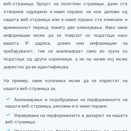
веб-страници, бројот на посетени страници, дали сте
отвориле одредени е-маил пораки, на кои делови од
нашата веб-страница или е-маил пораки сте кликнале и
временскиот период помеѓу две кликнувања. Иако овие
информации може да се поврзат со податоци како
вашата IP адреса, домен или информации за
пребарувачот, тие се анализираат само во група со
податоци од други корисници, а не на начин кој може
директно да ве идентификува.
На пример, овие колачиња може да се користат на
нашата веб-страница за:
Анализирање и подобрување на перформансите на
нашата веб-страница, реклами и е-маил пораки;
Управување на перформансите и дизајнот на нашата
веб-страница;