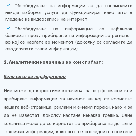
Обезбедување на информации за да овозможите
некоја изборна услуга да функционира, како што е
гледање на видеозаписи на интернет;
Обезбедување на информации за најблизок
банкомат преку прибирање на информации за регионот
во кој се наоѓате во моментот (доколку се согласите да
споделувате такви информации).
2. Аналитички колачиња во кои спаѓаат:
Колачиња за перформанси
Ние може да користиме колачиња за перформанси кои
прибираат информации за начинот на кој се користат
нашата веб-страница, реклами и е-маил пораки, како и за
да нè известат доколку настане некаква грешка. Овие
колачиња може да се користат за прибирање на детални
технички информации, како што се последните посетени