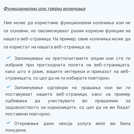
Функционални или трајни колачиња
Ние може да користиме функционални колачиња кои не
се основни, но овозможуваат разни корисни функции на
нашата веб-страница. На пример, овие колачиња може да
се користат на нашата веб-страница за:
Запомнување на претпочитаните опции кои сте ги
избрале при претходната посета на веб-страницата,
како што е јазик, вашите интереси и приказот на веб-
страницата, со цел да не ги избирате повторно;
Запомнување одговори на прашања кои ви ги
поставуваат нашите веб-страници, како на пример
одбивање да учествувате во прашалник за
задоволството на корисниците, со цел да не ви бидат
поставени повторно;
Откривање дали некоја услуга веќе ви била
понудена;