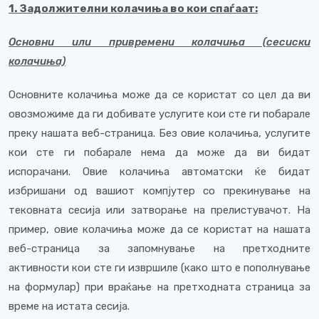
1. Задолжителни колачиња во кои спаѓаат:
Основни или привремени колачиња (сесиски
колачиња)
Основните колачиња може да се користат со цел да ви
овозможиме да ги добивате услугите кои сте ги побарале
преку нашата веб-страница. Без овие колачиња, услугите
кои сте ги побарале нема да може да ви бидат
испорачани. Овие колачиња автоматски ќе бидат
избришани од вашиот компјутер со прекинување на
тековната сесија или затворање на прелистувачот. На
пример, овие колачиња може да се користат на нашата
веб-страница за запомнување на претходните
активности кои сте ги извршиле (како што е пополнување
на формулар) при враќање на претходната страница за
време на истата сесија.