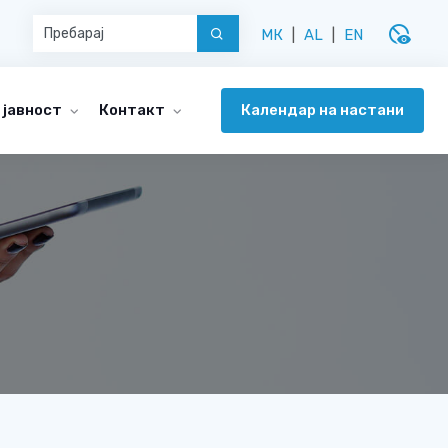
disabled_visible
МК
|
AL
|
EN
Календар на настани
 јавност
Контакт