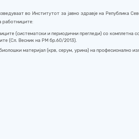
изведуваат во Институтот за јавно здравје на Република Се
а работниците:
иците (систематски и периодични прегледи) со комплетна с
те (Сл. Весник на РМ бр.60/2013).
биолошки материјал (крв, серум, урина) на професионално из