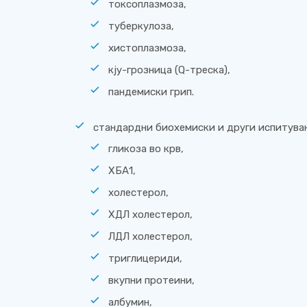
токсоплазмоза,
туберкулоза,
хистоплазмоза,
кју-грозница (Q-треска),
пандемиски грип.
стандардни биохемиски и други испитува
гликоза во крв,
ХБА1,
холестерол,
ХДЛ холестерол,
ЛДЛ холестерол,
триглицериди,
вкупни протеини,
албумин,