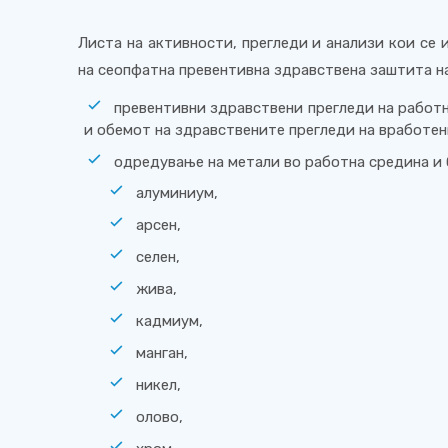
Листа на активности, прегледи и анализи кои се 
на сеопфатна превентивна здравствена заштита н
превентивни здравствени прегледи на работн
и обемот на здравствените прегледи на вработени
одредување на метали во работна средина и 
алуминиум,
арсен,
селен,
жива,
кадмиум,
манган,
никел,
олово,