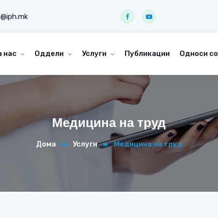
o@iph.mk
а нас
Оддели
Услуги
Публикации
Односи со
Медицина на труд
Дома
Услуги
Медицина на труд