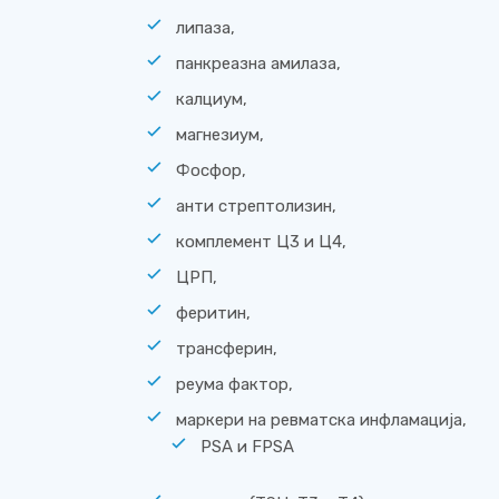
липаза,
панкреазна амилаза,
калциум,
магнезиум,
Фосфор,
анти стрептолизин,
комплемент Ц3 и Ц4,
ЦРП,
феритин,
трансферин,
реума фактор,
маркери на ревматска инфламација,
PSA и FPSA