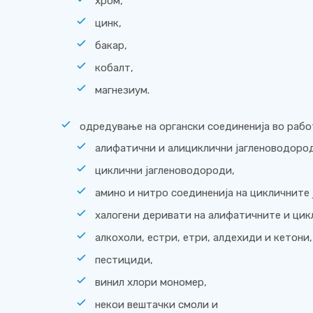
хром,
цинк,
бакар,
кобалт,
магнезиум.
одредување на органски соединенија во рабо
алифатични и алициклични јагленоводоро
циклични јагленоводороди,
амино и нитро соединенија на цикличните
халогени деривати на алифатичните и цик
алкохоли, естри, етри, алдехиди и кетони,
пестициди,
винил хлори мономер,
некои вештачки смоли и