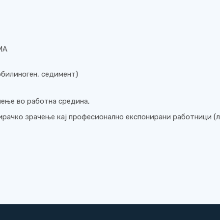
AMA
обилиноген, седимент)
чење во работна средина,
ирачко зрачење кај професионално експонирани работници (л