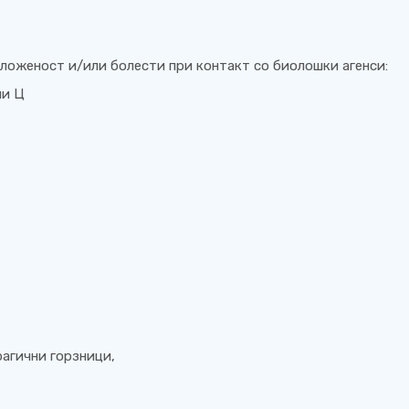
ложеност и/или болести при контакт со биолошки агенси:
ли Ц
агични горзници,