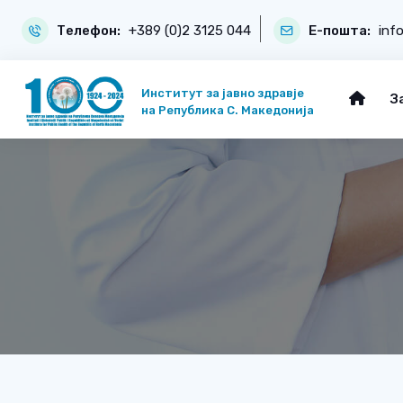
Телефон:
+389 (0)2 3125 044
Е-пошта:
inf
Институт за јавно здравје
З
на Република С. Македонија