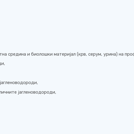
тна средина и биолошки материјал (крв, серум, урина) на пр
ди,
 јагленоводороди,
личните јагленоводороди,