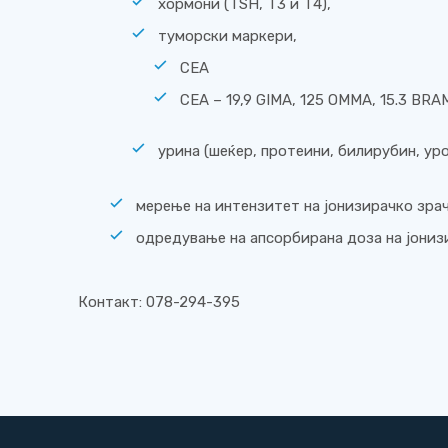
хормони (TSH, Т3 и Т4),
туморски маркери,
СЕА
СЕА – 19,9 GIMA, 125 OMMA, 15.3 BR
урина (шеќер, протеини, билирубин, ур
мерење на интензитет на јонизирачко зра
одредување на апсорбирана доза на јониз
Контакт: 078-294-395