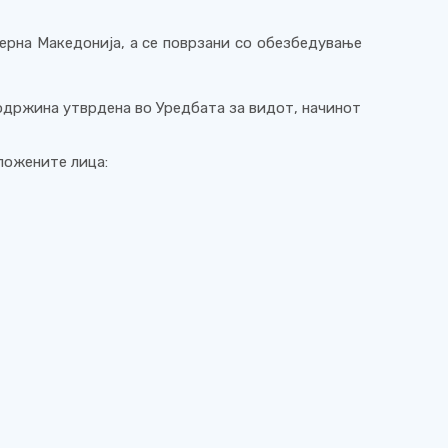
верна Македонија, а се поврзани со обезбедување
одржина утврдена во Уредбата за видот, начинот
ложените лица: