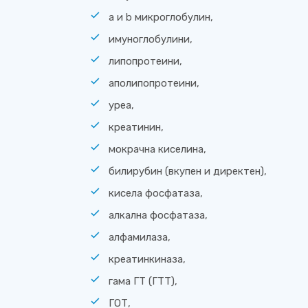
a и b микроглобулин,
имуноглобулини,
липопротеини,
аполипопротеини,
уреа,
креатинин,
мокрачна киселина,
билирубин (вкупен и директен),
кисела фосфатаза,
алкална фосфатаза,
алфамилаза,
креатинкиназа,
гама ГТ (ГТТ),
ГОТ,