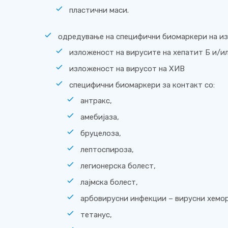
пластични маси.
одредување на специфични биомаркери на из
изложеност на вирусите на хепатит Б и/и
изложеност на вирусот на ХИВ
специфични биомаркери за контакт со:
антракс,
амебијаза,
бруцелоза,
лептоспироза,
легионерска болест,
лајмска болест,
арбовирусни инфекции – вирусни хемор
тетанус,